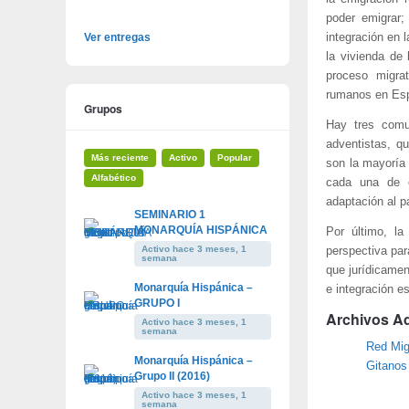
poder emigrar;
Ver entregas
integración en 
la vivienda de
proceso migrat
rumanos en Es
Grupos
Hay tres comu
adventistas, qu
Más reciente
Activo
Popular
son la mayoría 
Alfabético
cada una de e
adaptación al p
SEMINARIO 1
MONARQUÍA HISPÁNICA
Por último, l
Activo hace 3 meses, 1
perspectiva par
semana
que jurídicamen
Monarquía Hispánica –
e integración e
GRUPO I
Archivos A
Activo hace 3 meses, 1
semana
Red Mig
Monarquía Hispánica –
Gitanos
Grupo II (2016)
Activo hace 3 meses, 1
semana