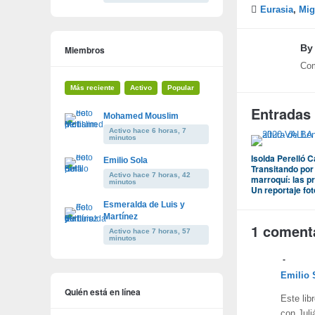
Eurasia
,
Mig
B
Miembros
Com
Más reciente
Activo
Popular
Entradas
Mohamed Mouslim
Activo hace 6 horas, 7
minutos
Isolda Perelló 
Emilio Sola
Transitando por 
Activo hace 7 horas, 42
marroquí: las p
minutos
Un reportaje fot
Esmeralda de Luis y
Martínez
1 coment
Activo hace 7 horas, 57
minutos
Emilio 
Quién está en línea
Este lib
con Jul