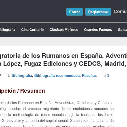
Entrar
Registrarse
Comun
bliografia
Cine Corsario
Clásicos Mínimos
Grandes Fuentes
Galea
ratoria de los Rumanos en España. Adventis
 López, Fugaz Ediciones y CEDCS, Madrid,
7
Bibliografia
,
Bibliografía recomendada
,
Reseñas
1
ipción / Resumen
oria de los Rumanos en España. Adventistas, Ortodoxos y Gitanos».
ológico sobre el proceso migratorio de los ciudadanos rumanos en
en la metodología de redes sociales bajo la teoría de los lazos
 Granovetter y la teoría del capital social. Se analizan las causas de
rumana hacia España; sus rutas de viaje; los medios usados para