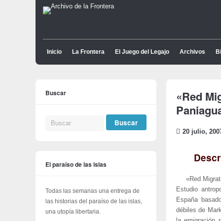
Inicio
La Frontera
El Juego del Legajo
Archivos
Bi
Buscar
«Red Mig
Paniagua
20 julio, 200
Descr
El paraíso de las islas
«Red Migrat
Estudio antrop
Todas las semanas una entrega de
España basado 
las historias del paraíso de las islas,
débiles de Mark
una utopía libertaria.
la emigración 