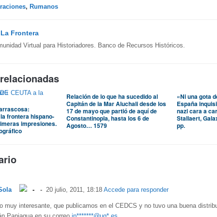
raciones
,
Rumanos
y
La Frontera
unidad Virtual para Historiadores. Banco de Recursos Históricos.
 relacionadas
Relación de lo que ha sucedido al
«Ni una gota d
Capitán de la Mar Aluchali desde los
España inquisi
Carrascosa:
17 de mayo que partió de aquí de
nazi cara a ca
la frontera hispano-
Constantinopla, hasta los 6 de
Stallaert, Gal
rimeras impresiones.
Agosto… 1579
pp.
ográfico
ario
Sola
20 julio, 2011, 18:18
Accede para responder
ro muy interesante, que publicamos en el CEDCS y no tuvo una buena distrib
ián Paniagua en su correo
jp*******@ug*.es