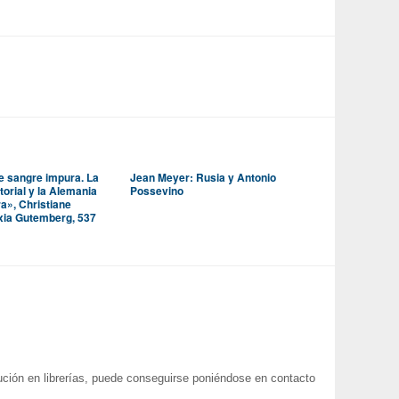
e sangre impura. La
Jean Meyer: Rusia y Antonio
torial y la Alemania
Possevino
ra», Christiane
axia Gutemberg, 537
ución en librerías, puede conseguirse poniéndose en contacto