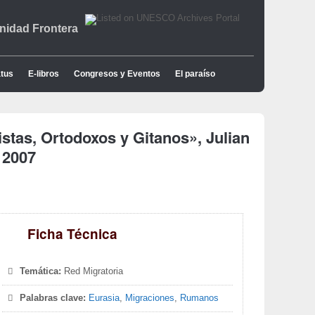
idad Frontera
tus
E-libros
Congresos y Eventos
El paraíso
tas, Ortodoxos y Gitanos», Julian
 2007
Ficha Técnica
Temática:
Red Migratoria
Palabras clave:
Eurasia
,
Migraciones
,
Rumanos