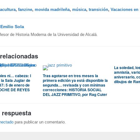
acultura
,
fanzine
,
movida madrileña
,
música
,
transición
,
Vacaciones en 
y
Emilio Sola
fesor de Historia Moderna de la Universidad de Alcalá.
 relacionadas
La soledad, los
amnistía, vari
pies ni… cabeza: I
Tras agotarse en tres meses la
aniversario, 
a Sala Juglar de
primera edición ya está disponible la
dibujos de R
37: 5 de enero de
segunda… revisada y con mínimas
 NOCHE DE REYES
correcciones: HISTORIA SOCIAL
DEL JAZZ PRIMITIVO, por Rag Cuter
 respuesta
nectado
para publicar un comentario.