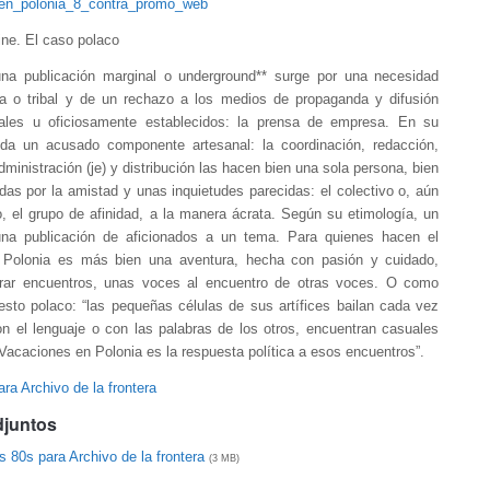
ne. El caso polaco
na publicación marginal o underground** surge por una necesidad
ia o tribal y de un rechazo a los medios de propaganda y difusión
ciales u oficiosamente establecidos: la prensa de empresa. En su
da un acusado componente artesanal: la coordinación, redacción,
ministración (je) y distribución las hacen bien una sola persona, bien
as por la amistad y unas inquietudes parecidas: el colectivo o, aún
, el grupo de afinidad, a la manera ácrata. Según su etimología, un
una publicación de aficionados a un tema. Para quienes hacen el
 Polonia es más bien una aventura, hecha con pasión y cuidado,
rar encuentros, unas voces al encuentro de otras voces. O como
esto polaco: “las pequeñas células de sus artífices bailan cada vez
on el lenguaje o con las palabras de los otros, encuentran casuales
 Vacaciones en Polonia es la respuesta política a esos encuentros”.
ra Archivo de la frontera
djuntos
 80s para Archivo de la frontera
(3 MB)