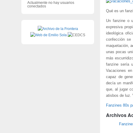
Actualmente no hay usuarios
conectados
Qué es un fanzi
Un fanzine o u
expresiva prop
ideológica ofi
confección se 
maquetación, ad
unas pocas unid
más escurridizo
fanzine sería 
Vacaciones en
capaz de gene
decía un manif
que, al jugar c
atisbos de luz.
Fanzines 80s pa
Archivos A
Fanzines