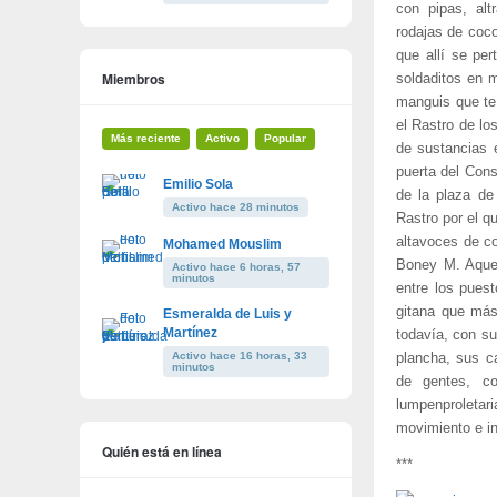
con pipas, alt
rodajas de coco
que allí se pe
Miembros
soldaditos en m
manguis que te 
el Rastro de lo
Más reciente
Activo
Popular
de sustancias 
puerta del Con
Emilio Sola
de la plaza de
Activo hace 28 minutos
Rastro por el q
altavoces de c
Mohamed Mouslim
Boney M. Aquel
Activo hace 6 horas, 57
minutos
entre los pues
gitana que más 
Esmeralda de Luis y
Martínez
todavía, con su
Activo hace 16 horas, 33
plancha, sus ca
minutos
de gentes, co
lumpenproletar
movimiento e i
Quién está en línea
***