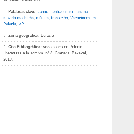
se presenta este año...
Palabras clave:
comic
,
contracultura
,
fanzine
,
movida madrileña
,
música
,
transición
,
Vacaciones en
Polonia
,
VP
Zona geográfica:
Eurasia
Cita Bibliográfica:
Vacaciones en Polonia.
Literaturas a la sombra. nº 8, Granada, Bakakai,
2018.