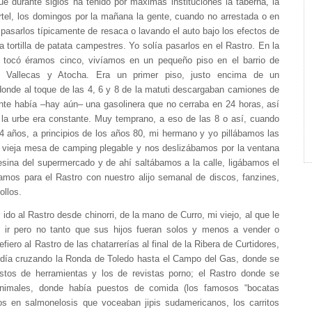
e durante siglos ha tenido por máximas instituciones la taberna, la
artel, los domingos por la mañana la gente, cuando no arrestada o en
 pasarlos típicamente de resaca o lavando el auto bajo los efectos de
a tortilla de patata campestres. Yo solía pasarlos en el Rastro. En la
 tocó éramos cinco, vivíamos en un pequeño piso en el barrio de
re Vallecas y Atocha. Era un primer piso, justo encima de un
onde al toque de las 4, 6 y 8 de la matuti descargaban camiones de
ente había –hay aún– una gasolinera que no cerraba en 24 horas, así
e la urbe era constante. Muy temprano, a eso de las 8 o así, cuando
4 años, a principios de los años 80, mi hermano y yo pillábamos las
 vieja mesa de camping plegable y nos deslizábamos por la ventana
esina del supermercado y de ahí saltábamos a la calle, ligábamos el
amos para el Rastro con nuestro alijo semanal de discos, fanzines,
ollos.
ido al Rastro desde chinorri, de la mano de Curro, mi viejo, al que le
ir pero no tanto que sus hijos fueran solos y menos a vender o
efiero al Rastro de las chatarrerías al final de la Ribera de Curtidores,
ndía cruzando la Ronda de Toledo hasta el Campo del Gas, donde se
stos de herramientas y los de revistas porno; el Rastro donde se
nimales, donde había puestos de comida (los famosos “bocatas
tos en salmonelosis que voceaban jipis sudamericanos, los carritos