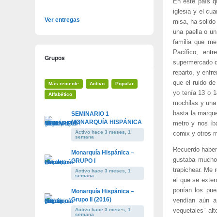
En este país qu
iglesia y el cu
Ver entregas
misa, ha solido
una paella o un
familia que me
Pacífico, ent
Grupos
supermercado d
reparto, y enfr
que el ruido d
Más reciente
Activo
Popular
yo tenía 13 o 1
Alfabético
mochilas y una
hasta la marqu
SEMINARIO 1
MONARQUÍA HISPÁNICA
metro y nos íb
Activo hace 3 meses, 1
comix y otros rr
semana
Recuerdo haber 
Monarquía Hispánica –
gustaba mucho 
GRUPO I
trapichear. Me r
Activo hace 3 meses, 1
semana
el que se exte
ponían los pue
Monarquía Hispánica –
Grupo II (2016)
vendían aún a
Activo hace 3 meses, 1
vequetales” al
semana