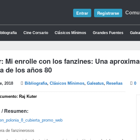
Entrar
Registrarse
Comun
bliografia
Cine Corsario
Clásicos Mínimos
Grandes Fuentes
Galea
r: Mi enrolle con los fanzines: Una aproxima
a de los años 80
e, 2018
Bibliografia
,
Clásicos Mínimos
,
Galeatus
,
Reseñas
0
cumento: Raj Kuter
 / Resumen:
era de fanzinerosos