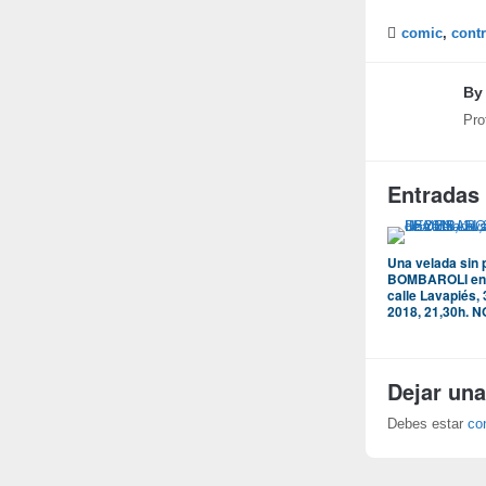
comic
,
contr
B
Pro
Entradas
Una velada sin 
BOMBAROLI en l
calle Lavapiés, 
2018, 21,30h.
Dejar una
Debes estar
co