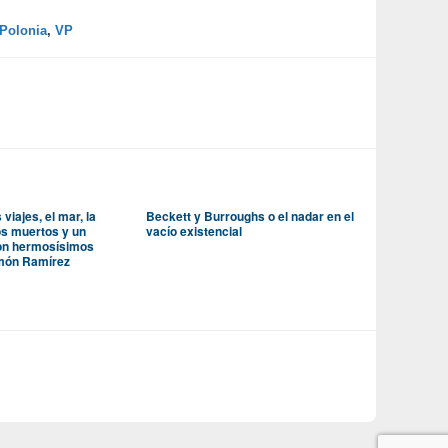
Polonia
,
VP
 viajes, el mar, la
Beckett y Burroughs o el nadar en el
os muertos y un
vacío existencial
con hermosísimos
amón Ramírez