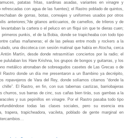
ramuces, patatas fritas, sardinas asadas, variantes en vinagre y
 refrescadas con agua de las fuentes); el Rastro poblado de quintos,
rtrechaban de gorras, botas, correajes y uniformes usados por otros
ilis anteriores;?de gitanos anticuarios, de camellos, de trileros y de
levantaban la cartera o el peluco en un fliqui sin que te dieras cuen;
s primeros punkis, el de la Bobia, donde se trapicheaba con todo tipo
entre cañas mañaneras; el de las peleas entre mods y rockers a la
sulado, una discoteca con sesión matinal que había en Atocha, cerca
 Antón Martín, desde donde retrasmitían conciertos por la radio; el
ue pululaban los Hare Krishna, los grupos de bongos y guitarras, y los
ono metálico atronaban de sobreagudos casetes de Las Grecas o de
 Rastro donde un día me presentaron a un Bambino ya decrépito,
tos ropavejeros de Vara del Rey, donde solíamos citarnos “donde la
chille”. El Rastro, en fin, con sus tabernas castizas, barriobajeras
s churros, sus barras de cinc, sus cañas bien tirás, sus gambas a la
racoles y sus pepinillos en vinagre. Por el Rastro pasaba todo tipo
nfundiéndose todas las clases sociales, pero su esencia era
ia, trapera, trapicheadora, vacileta, poblado de gente marginal en
ntercambios…