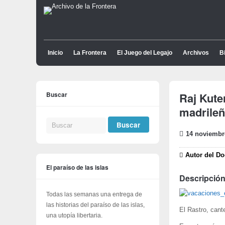
Inicio
La Frontera
El Juego del Legajo
Archivos
Bi
Buscar
Raj Kute
madrileñ
14 noviembr
Autor del Do
El paraíso de las islas
Descripción
Todas las semanas una entrega de
las historias del paraíso de las islas,
El Rastro, cant
una utopía libertaria.