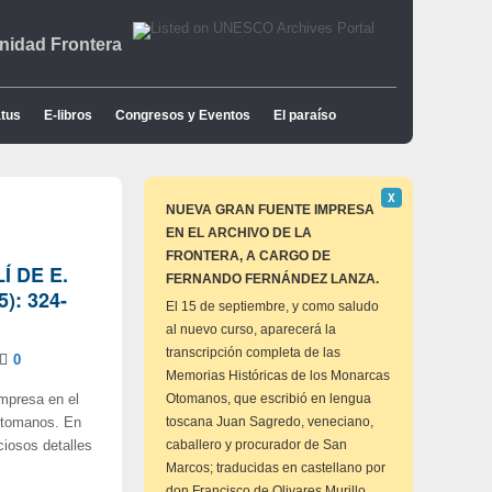
idad Frontera
tus
E-libros
Congresos y Eventos
El paraíso
Descartar
Χ
este
NUEVA GRAN FUENTE IMPRESA
aviso
EN EL ARCHIVO DE LA
FRONTERA, A CARGO DE
 DE E.
FERNANDO FERNÁNDEZ LANZA.
): 324-
El 15 de septiembre, y como saludo
al nuevo curso, aparecerá la
transcripción completa de las
0
Memorias Históricas de los Monarcas
Otomanos, que escribió en lengua
mpresa en el
toscana Juan Sagredo, veneciano,
 otomanos. En
caballero y procurador de San
ciosos detalles
Marcos; traducidas en castellano por
don Francisco de Olivares Murillo,