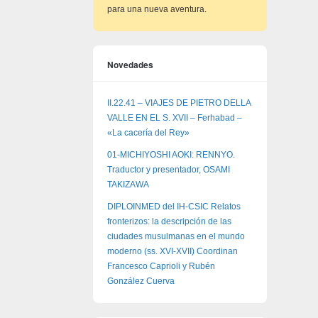
para una nueva aventura.
Novedades
II.22.41 – VIAJES DE PIETRO DELLA
VALLE EN EL S. XVII – Ferhabad –
«La cacería del Rey»
01-MICHIYOSHI AOKI: RENNYO.
Traductor y presentador, OSAMI
TAKIZAWA
DIPLOINMED del IH-CSIC Relatos
fronterizos: la descripción de las
ciudades musulmanas en el mundo
moderno (ss. XVI-XVII) Coordinan
Francesco Caprioli y Rubén
González Cuerva