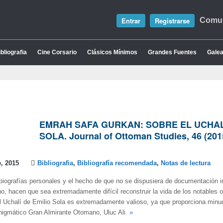
Entrar
Registrarse
Comun
bliografia
Cine Corsario
Clásicos Mínimos
Grandes Fuentes
Galea
EMRAH SAFA GURKAN: SOBRE EL UCHALÍ
SOLA. Journal of Ottoman Studies, 46 (2015
, 2015
Bibliografia
,
Bibliografía recomendada
,
Notas de lectura
iografías personales y el hecho de que no se dispusiera de documentación i
, hacen que sea extremadamente difícil reconstruir la vida de los notables
l Uchalí de Emilio Sola es extremadamente valioso, ya que proporciona minu
enigmático Gran Almirante Otomano, Uluc Ali.
»