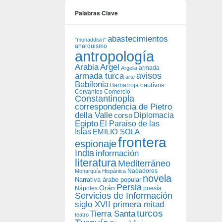
Palabras Clave
abastecimientos
"mohaddisin"
anarquismo
antropología
Arabia
Argel
armada
Argelia
avisos
armada turca
arte
Babilonia
Barbarroja
cautivos
Cervantes
Comercio
Constantinopla
correspondencia de Pietro
della Valle
Diplomacia
corso
Egipto
El Paraiso de las
Islas
EMILIO SOLA
frontera
espionaje
India
información
literatura
Mediterráneo
Nadadores
Monarquía Hispánica
novela
Narrativa árabe popular
Persia
Orán
Nápoles
poesía
Servicios de Información
siglo XVII primera mitad
turcos
Tierra Santa
teatro