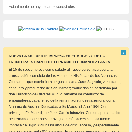
Actualmente no hay usuarios conectados
Descar
Χ
este
NUEVA GRAN FUENTE IMPRESA EN EL ARCHIVO DE LA
aviso
FRONTERA, A CARGO DE FERNANDO FERNÁNDEZ LANZA.
El 15 de septiembre, y como saludo al nuevo curso, aparecerá la
transcripción completa de las Memorias Históricas de los Monarcas
Otomanos, que escribió en lengua toscana Juan Sagredo, veneciano,
caballero y procurador de San Marcos; traducidas en castellano por
don Francisco de Olivares Murillo, teniente de conductor de
embajadores, caballerizo de la reina madre, nuestra señora, doña
Mariana de Austria. Dedicadas a Su Majestad. Año 1684. Con
privilegio. En Madrid, por Juan García Infanzón. Con una presentación
de Fernando Fernández Lanza, hará más accesible esta fuente
impresa del siglo XVII, hasta ahora de difícil ecceso, y especialmente
valiosa para el siglo XVII otomano. Poco a poco iremos subiendo a la