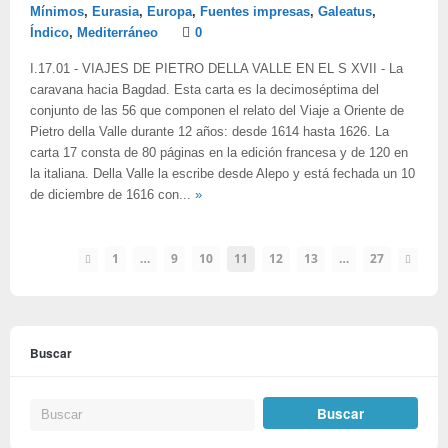
Mínimos
,
Eurasia
,
Europa
,
Fuentes impresas
,
Galeatus
,
Índico
,
Mediterráneo
0
I.17.01 - VIAJES DE PIETRO DELLA VALLE EN EL S XVII - La
caravana hacia Bagdad. Esta carta es la decimoséptima del
conjunto de las 56 que componen el relato del Viaje a Oriente de
Pietro della Valle durante 12 años: desde 1614 hasta 1626. La
carta 17 consta de 80 páginas en la edición francesa y de 120 en
la italiana. Della Valle la escribe desde Alepo y está fechada un 10
de diciembre de 1616 con...
»
1
…
9
10
11
12
13
…
27
Buscar