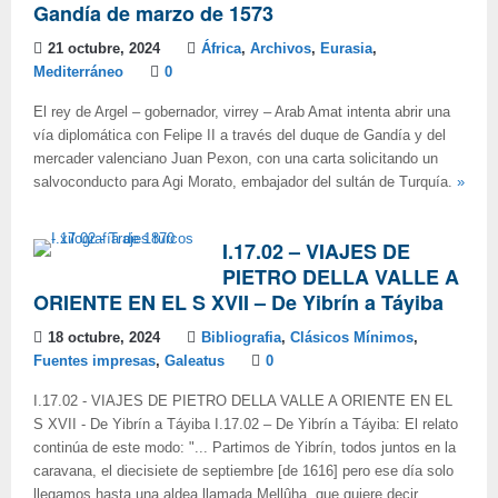
Gandía de marzo de 1573
21 octubre, 2024
África
,
Archivos
,
Eurasia
,
Mediterráneo
0
El rey de Argel – gobernador, virrey – Arab Amat intenta abrir una
vía diplomática con Felipe II a través del duque de Gandía y del
mercader valenciano Juan Pexon, con una carta solicitando un
salvoconducto para Agi Morato, embajador del sultán de Turquía.
»
I.17.02 – VIAJES DE
PIETRO DELLA VALLE A
ORIENTE EN EL S XVII – De Yibrín a Táyiba
18 octubre, 2024
Bibliografia
,
Clásicos Mínimos
,
Fuentes impresas
,
Galeatus
0
I.17.02 - VIAJES DE PIETRO DELLA VALLE A ORIENTE EN EL
S XVII - De Yibrín a Táyiba I.17.02 – De Yibrín a Táyiba: El relato
continúa de este modo: "... Partimos de Yibrín, todos juntos en la
caravana, el diecisiete de septiembre [de 1616] pero ese día solo
llegamos hasta una aldea llamada Mellûha, que quiere decir