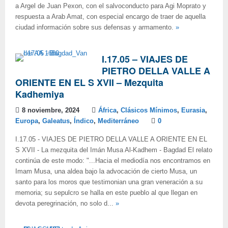
a Argel de Juan Pexon, con el salvoconducto para Agi Moprato y
respuesta a Arab Amat, con especial encargo de traer de aquella
ciudad información sobre sus defensas y armamento.
»
I.17.05 – VIAJES DE
PIETRO DELLA VALLE A
ORIENTE EN EL S XVII – Mezquita
Kadhemiya
8 noviembre, 2024
África
,
Clásicos Mínimos
,
Eurasia
,
Europa
,
Galeatus
,
Índico
,
Mediterráneo
0
I.17.05 - VIAJES DE PIETRO DELLA VALLE A ORIENTE EN EL
S XVII - La mezquita del Imán Musa Al-Kadhem - Bagdad El relato
continúa de este modo: "...Hacia el mediodía nos encontramos en
Imam Musa, una aldea bajo la advocación de cierto Musa, un
santo para los moros que testimonian una gran veneración a su
memoria; su sepulcro se halla en este pueblo al que llegan en
devota peregrinación, no solo d...
»