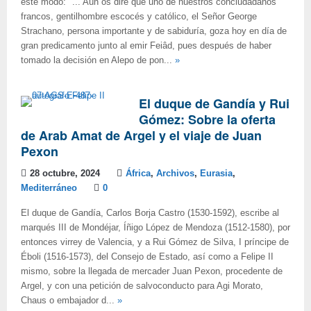
este modo: "... Aún os diré que uno de nuestros conciudadanos
francos, gentilhombre escocés y católico, el Señor George
Strachano, persona importante y de sabiduría, goza hoy en día de
gran predicamento junto al emir Feiâd, pues después de haber
tomado la decisión en Alepo de pon...
»
El duque de Gandía y Rui
Gómez: Sobre la oferta
de Arab Amat de Argel y el viaje de Juan
Pexon
28 octubre, 2024
África
,
Archivos
,
Eurasia
,
Mediterráneo
0
El duque de Gandía, Carlos Borja Castro (1530-1592), escribe al
marqués III de Mondéjar, Íñigo López de Mendoza (1512-1580), por
entonces virrey de Valencia, y a Rui Gómez de Silva, I príncipe de
Éboli (1516-1573), del Consejo de Estado, así como a Felipe II
mismo, sobre la llegada de mercader Juan Pexon, procedente de
Argel, y con una petición de salvoconducto para Agi Morato,
Chaus o embajador d...
»