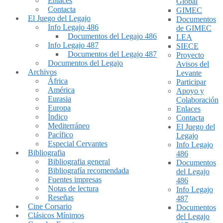
Enlaces
Global
Contacta
GIMEC
El Juego del Legajo
Documentos
Info Legajo 486
de GIMEC
Documentos del Legajo 486
LEA
Info Legajo 487
SIECE
Documentos del Legajo 487
Proyecto
Documentos del Legajo
Avisos del
Archivos
Levante
África
Participar
América
Apoyo y
Eurasia
Colaboración
Europa
Enlaces
Índico
Contacta
Mediterráneo
El Juego del
Pacífico
Legajo
Especial Cervantes
Info Legajo
Bibliografia
486
Bibliografia general
Documentos
Bibliografía recomendada
del Legajo
Fuentes impresas
486
Notas de lectura
Info Legajo
Reseñas
487
Cine Corsario
Documentos
Clásicos Mínimos
del Legajo