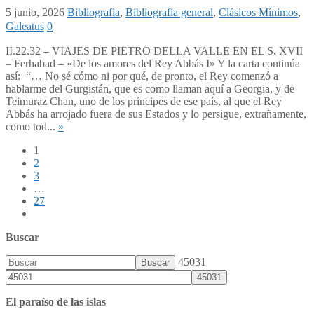
5 junio, 2026
Bibliografia
,
Bibliografia general
,
Clásicos Mínimos
,
Galeatus
0
II.22.32 – VIAJES DE PIETRO DELLA VALLE EN EL S. XVII
– Ferhabad – «De los amores del Rey Abbás I» Y la carta continúa
así: “… No sé cómo ni por qué, de pronto, el Rey comenzó a
hablarme del Gurgistán, que es como llaman aquí a Georgia, y de
Teimuraz Chan, uno de los príncipes de ese país, al que el Rey
Abbás ha arrojado fuera de sus Estados y lo persigue, extrañamente,
como tod...
»
1
2
3
…
27
Buscar
45031
El paraíso de las islas