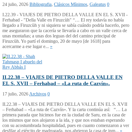
24 julio, 2026
Bibliografia
,
Clásicos Mínimos
,
Galeatus
0
I.22.39 - VIAJES DE PIETRO DELLA VALLE EN EL S. XVII -
Ferhabad - "Della Valle en Firuzcùh" “… El rey todavía no había
llegado a Firuzcùh y ni siquiera se sabía cuándo podría hacerlo, pero
me aseguraron que la cacería se llevaría a cabo en un valle cerca de
unas montañas; a unas dos leguas del del camino principal de
Firuzcùh. Yo partí el domingo, 20 de mayo [de 1618] para
acercarme a ese lugar e...
»
II.22.38 – VIAJES DE PIETRO DELLA VALLE EN
EL S. XVII – Ferhabad – «La ruta de Cazvín».
17 julio, 2026
Archivos
0
II.22.38 – VIAJES DE PIETRO DELLA VALLE EN EL S. XVII
– Ferhabad – «La ruta de Cazvín». Y la carta continúa así: “… La
primera parada que hicimos fue en la ciudad de Saru, en la casa de
los mismos que nos alojaron a la ida, y que nos estaban esperando
con su acostumbrada hospitalidad, pues en cuanto comenzaron a ver
desfilar al ejército de madrugada, nos abrieron la casa de inm...
»