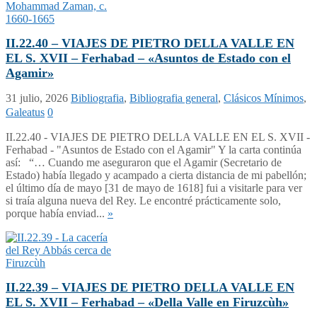
II.22.40 – VIAJES DE PIETRO DELLA VALLE EN
EL S. XVII – Ferhabad – «Asuntos de Estado con el
Agamir»
31 julio, 2026
Bibliografia
,
Bibliografia general
,
Clásicos Mínimos
,
Galeatus
0
II.22.40 - VIAJES DE PIETRO DELLA VALLE EN EL S. XVII -
Ferhabad - "Asuntos de Estado con el Agamir" Y la carta continúa
así: “… Cuando me aseguraron que el Agamir (Secretario de
Estado) había llegado y acampado a cierta distancia de mi pabellón;
el último día de mayo [31 de mayo de 1618] fui a visitarle para ver
si traía alguna nueva del Rey. Le encontré prácticamente solo,
porque había enviad...
»
II.22.39 – VIAJES DE PIETRO DELLA VALLE EN
EL S. XVII – Ferhabad – «Della Valle en Firuzcùh»