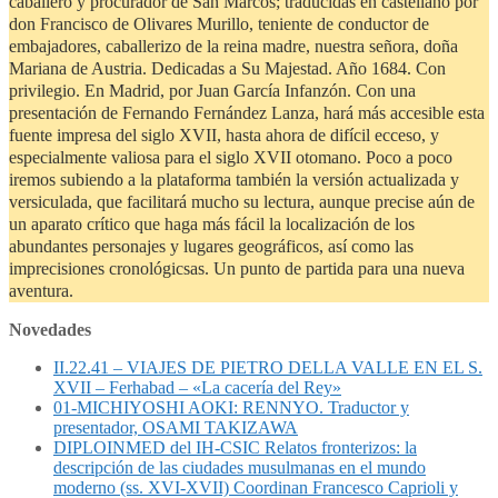
caballero y procurador de San Marcos; traducidas en castellano por
don Francisco de Olivares Murillo, teniente de conductor de
embajadores, caballerizo de la reina madre, nuestra señora, doña
Mariana de Austria. Dedicadas a Su Majestad. Año 1684. Con
privilegio. En Madrid, por Juan García Infanzón. Con una
presentación de Fernando Fernández Lanza, hará más accesible esta
fuente impresa del siglo XVII, hasta ahora de difícil ecceso, y
especialmente valiosa para el siglo XVII otomano. Poco a poco
iremos subiendo a la plataforma también la versión actualizada y
versiculada, que facilitará mucho su lectura, aunque precise aún de
un aparato crítico que haga más fácil la localización de los
abundantes personajes y lugares geográficos, así como las
imprecisiones cronológicsas. Un punto de partida para una nueva
aventura.
Novedades
II.22.41 – VIAJES DE PIETRO DELLA VALLE EN EL S.
XVII – Ferhabad – «La cacería del Rey»
01-MICHIYOSHI AOKI: RENNYO. Traductor y
presentador, OSAMI TAKIZAWA
DIPLOINMED del IH-CSIC Relatos fronterizos: la
descripción de las ciudades musulmanas en el mundo
moderno (ss. XVI-XVII) Coordinan Francesco Caprioli y