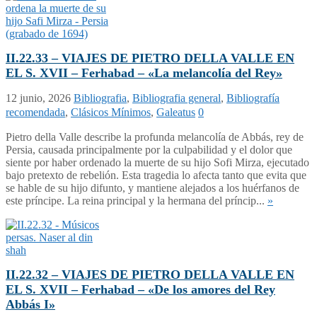
II.22.33 – VIAJES DE PIETRO DELLA VALLE EN
EL S. XVII – Ferhabad – «La melancolía del Rey»
12 junio, 2026
Bibliografia
,
Bibliografia general
,
Bibliografía
recomendada
,
Clásicos Mínimos
,
Galeatus
0
Pietro della Valle describe la profunda melancolía de Abbás, rey de
Persia, causada principalmente por la culpabilidad y el dolor que
siente por haber ordenado la muerte de su hijo Sofi Mirza, ejecutado
bajo pretexto de rebelión. Esta tragedia lo afecta tanto que evita que
se hable de su hijo difunto, y mantiene alejados a los huérfanos de
este príncipe. La reina principal y la hermana del príncip...
»
II.22.32 – VIAJES DE PIETRO DELLA VALLE EN
EL S. XVII – Ferhabad – «De los amores del Rey
Abbás I»