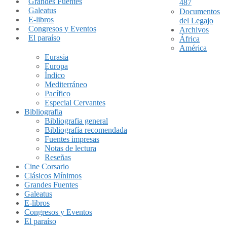
Grandes Fuentes
487
Galeatus
Documentos
E-libros
del Legajo
Congresos y Eventos
Archivos
El paraíso
África
América
Eurasia
Europa
Índico
Mediterráneo
Pacífico
Especial Cervantes
Bibliografia
Bibliografia general
Bibliografía recomendada
Fuentes impresas
Notas de lectura
Reseñas
Cine Corsario
Clásicos Mínimos
Grandes Fuentes
Galeatus
E-libros
Congresos y Eventos
El paraíso