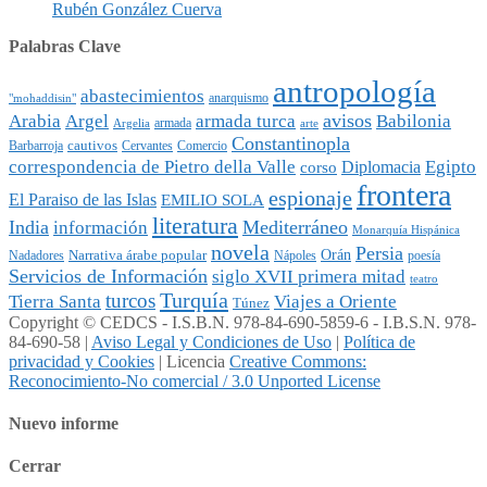
Rubén González Cuerva
Palabras Clave
antropología
abastecimientos
anarquismo
"mohaddisin"
avisos
Arabia
Argel
armada turca
Babilonia
armada
Argelia
arte
Constantinopla
cautivos
Barbarroja
Cervantes
Comercio
Egipto
correspondencia de Pietro della Valle
Diplomacia
corso
frontera
espionaje
El Paraiso de las Islas
EMILIO SOLA
literatura
India
Mediterráneo
información
Monarquía Hispánica
novela
Persia
Narrativa árabe popular
Orán
Nadadores
Nápoles
poesía
Servicios de Información
siglo XVII primera mitad
teatro
Turquía
turcos
Tierra Santa
Viajes a Oriente
Túnez
Copyright © CEDCS - I.S.B.N. 978-84-690-5859-6 - I.B.S.N. 978-
84-690-58 |
Aviso Legal y Condiciones de Uso
|
Política de
privacidad y Cookies
| Licencia
Creative Commons:
Reconocimiento-No comercial / 3.0 Unported License
Nuevo informe
Cerrar