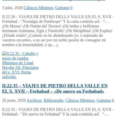
3 julio, 2026
Clásicos Mínimos
,
Galeatus
0
II.22.36 - VIAJES DE PIETRO DELLA VALLE EN EL S. XVII -
Ferhabad - "Nostalgia de Parténope" Y la carta continúa así: “…
¡Oh Musas! ¡Oh Ninfas del Tirreno! ¡Oh bellas y bellísimas
hermanas Antiniana, Egla y Patulcide! ¡Oh Mergillina! ¡Oh Euplea!
¿Dónde estáis? ¿Cuándo os he abandonado yo, o separado de
vuestros encantos, a no ser por mi noble pasión de consagrar mi
nombre a la inmortalidad, y qu...
»
II.22.35 – VIAJES DE PIETRO DELLA VALLE EN
EL S. XVII – Ferhabad – «De nuevo en Ferhabad»
26 junio, 2026
Archivos
,
Bibliografia
,
Clásicos Mínimos
,
Galeatus
0
II.22.35 - VIAJES DE PIETRO DELLA VALLE EN EL S. XVII -
Ferhabad - "De nuevo en Ferhabad" Y la carta continúa así: “…