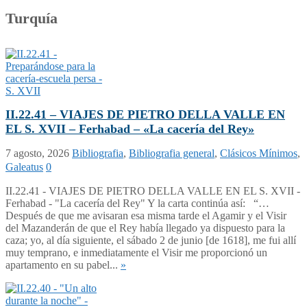
Turquía
II.22.41 – VIAJES DE PIETRO DELLA VALLE EN
EL S. XVII – Ferhabad – «La cacería del Rey»
7 agosto, 2026
Bibliografia
,
Bibliografia general
,
Clásicos Mínimos
,
Galeatus
0
II.22.41 - VIAJES DE PIETRO DELLA VALLE EN EL S. XVII -
Ferhabad - "La cacería del Rey" Y la carta continúa así: “…
Después de que me avisaran esa misma tarde el Agamir y el Visir
del Mazanderán de que el Rey había llegado ya dispuesto para la
caza; yo, al día siguiente, el sábado 2 de junio [de 1618], me fui allí
muy temprano, e inmediatamente el Visir me proporcionó un
apartamento en su pabel...
»