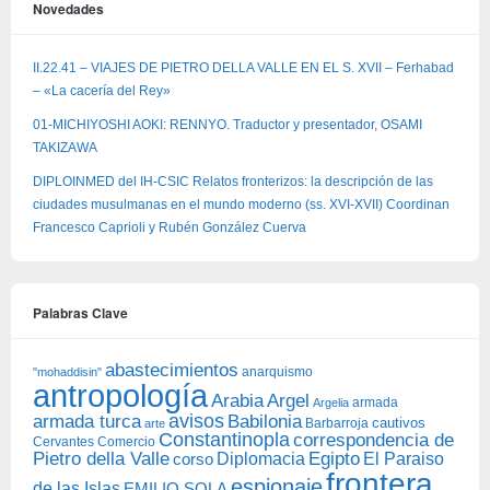
Novedades
II.22.41 – VIAJES DE PIETRO DELLA VALLE EN EL S. XVII – Ferhabad
– «La cacería del Rey»
01-MICHIYOSHI AOKI: RENNYO. Traductor y presentador, OSAMI
TAKIZAWA
DIPLOINMED del IH-CSIC Relatos fronterizos: la descripción de las
ciudades musulmanas en el mundo moderno (ss. XVI-XVII) Coordinan
Francesco Caprioli y Rubén González Cuerva
Palabras Clave
abastecimientos
anarquismo
"mohaddisin"
antropología
Arabia
Argel
armada
Argelia
avisos
armada turca
Babilonia
Barbarroja
cautivos
arte
Constantinopla
correspondencia de
Cervantes
Comercio
Egipto
Pietro della Valle
Diplomacia
corso
El Paraiso
frontera
espionaje
de las Islas
EMILIO SOLA