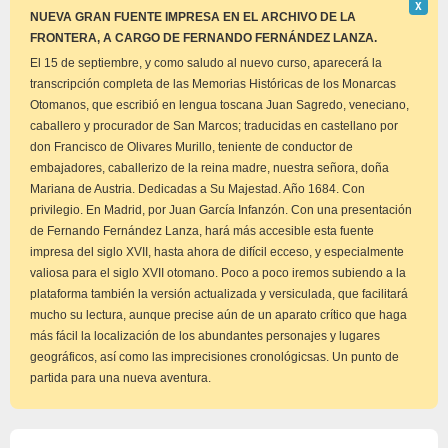
Descar
Χ
este
NUEVA GRAN FUENTE IMPRESA EN EL ARCHIVO DE LA
aviso
FRONTERA, A CARGO DE FERNANDO FERNÁNDEZ LANZA.
El 15 de septiembre, y como saludo al nuevo curso, aparecerá la
transcripción completa de las Memorias Históricas de los Monarcas
Otomanos, que escribió en lengua toscana Juan Sagredo, veneciano,
caballero y procurador de San Marcos; traducidas en castellano por
don Francisco de Olivares Murillo, teniente de conductor de
embajadores, caballerizo de la reina madre, nuestra señora, doña
Mariana de Austria. Dedicadas a Su Majestad. Año 1684. Con
privilegio. En Madrid, por Juan García Infanzón. Con una presentación
de Fernando Fernández Lanza, hará más accesible esta fuente
impresa del siglo XVII, hasta ahora de difícil ecceso, y especialmente
valiosa para el siglo XVII otomano. Poco a poco iremos subiendo a la
plataforma también la versión actualizada y versiculada, que facilitará
mucho su lectura, aunque precise aún de un aparato crítico que haga
más fácil la localización de los abundantes personajes y lugares
geográficos, así como las imprecisiones cronológicsas. Un punto de
partida para una nueva aventura.