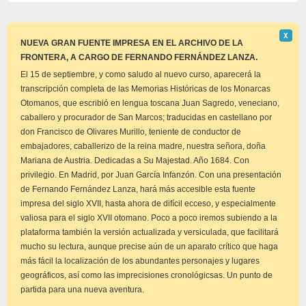
Descar
Χ
este
NUEVA GRAN FUENTE IMPRESA EN EL ARCHIVO DE LA
aviso
FRONTERA, A CARGO DE FERNANDO FERNÁNDEZ LANZA.
El 15 de septiembre, y como saludo al nuevo curso, aparecerá la
transcripción completa de las Memorias Históricas de los Monarcas
Otomanos, que escribió en lengua toscana Juan Sagredo, veneciano,
caballero y procurador de San Marcos; traducidas en castellano por
don Francisco de Olivares Murillo, teniente de conductor de
embajadores, caballerizo de la reina madre, nuestra señora, doña
Mariana de Austria. Dedicadas a Su Majestad. Año 1684. Con
privilegio. En Madrid, por Juan García Infanzón. Con una presentación
de Fernando Fernández Lanza, hará más accesible esta fuente
impresa del siglo XVII, hasta ahora de difícil ecceso, y especialmente
valiosa para el siglo XVII otomano. Poco a poco iremos subiendo a la
plataforma también la versión actualizada y versiculada, que facilitará
mucho su lectura, aunque precise aún de un aparato crítico que haga
más fácil la localización de los abundantes personajes y lugares
geográficos, así como las imprecisiones cronológicsas. Un punto de
partida para una nueva aventura.