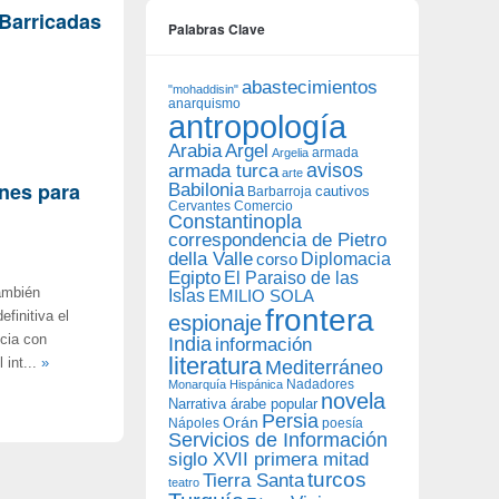
 Barricadas
Palabras Clave
abastecimientos
"mohaddisin"
anarquismo
antropología
Arabia
Argel
armada
Argelia
avisos
armada turca
arte
ones para
Babilonia
Barbarroja
cautivos
Cervantes
Comercio
Constantinopla
correspondencia de Pietro
della Valle
Diplomacia
corso
Egipto
El Paraiso de las
ambién
Islas
EMILIO SOLA
frontera
finitiva el
espionaje
ncia con
India
información
literatura
 int...
»
Mediterráneo
Nadadores
Monarquía Hispánica
novela
Narrativa árabe popular
Persia
Orán
Nápoles
poesía
Servicios de Información
siglo XVII primera mitad
turcos
Tierra Santa
teatro