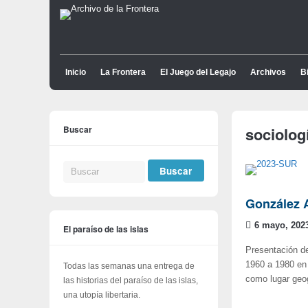
Inicio
La Frontera
El Juego del Legajo
Archivos
Bi
Buscar
sociolog
González A
6 mayo, 202
El paraíso de las islas
Presentación de
1960 a 1980 en A
Todas las semanas una entrega de
como lugar geo
las historias del paraíso de las islas,
una utopía libertaria.