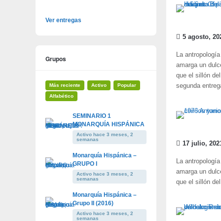
Ver entregas
5 agosto, 20
La antropología
Grupos
amarga un dulce
que el sillón d
Más reciente
Activo
Popular
segunda entre
Alfabético
SEMINARIO 1
MONARQUÍA HISPÁNICA
Activo hace 3 meses, 2
semanas
17 julio, 202
Monarquía Hispánica –
La antropología
GRUPO I
amarga un dulce
Activo hace 3 meses, 2
semanas
que el sillón d
Monarquía Hispánica –
Grupo II (2016)
Activo hace 3 meses, 2
semanas