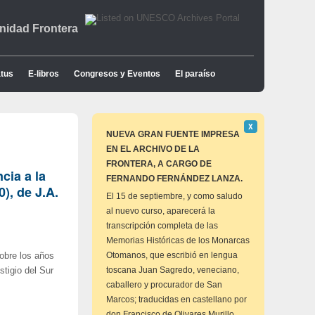
idad Frontera
tus
E-libros
Congresos y Eventos
El paraíso
Descartar
Χ
este
NUEVA GRAN FUENTE IMPRESA
aviso
EN EL ARCHIVO DE LA
FRONTERA, A CARGO DE
cia a la
FERNANDO FERNÁNDEZ LANZA.
), de J.A.
El 15 de septiembre, y como saludo
al nuevo curso, aparecerá la
transcripción completa de las
Memorias Históricas de los Monarcas
Otomanos, que escribió en lengua
sobre los años
toscana Juan Sagredo, veneciano,
stigio del Sur
caballero y procurador de San
Marcos; traducidas en castellano por
don Francisco de Olivares Murillo,