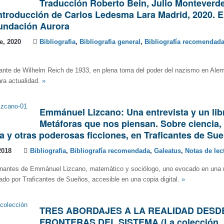
Traducción Roberto Bein, Julio Monteverde
Introducción de Carlos Ledesma Lara Madrid, 2020. 
Fundación Aurora
e, 2020
Bibliografia
,
Bibliografia general
,
Bibliografía recomendad
tante de Wilhelm Reich de 1933, en plena toma del poder del nazismo en Ale
ra actualidad.
»
Emmánuel Lizcano: Una entrevista y un lib
Metáforas que nos piensan. Sobre ciencia,
 y otras poderosas ficciones, en Traficantes de S
2018
Bibliografia
,
Bibliografía recomendada
,
Galeatus
,
Notas de lec
cinantes de Emmánuel Lizcano, matemático y sociólogo, uno evocado en una n
icado por Traficantes de Sueños, accesible en una copia digital.
»
TRES ABORDAJES A LA REALIDAD DESD
FRONTERAS DEL SISTEMA (La colección