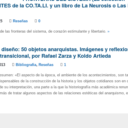
S de la CO.TA.LI. y un libro de La Neurosis o Las
15
Reseñas
0
sde las fronteras del sistema, de corazón estimulante y libertario.
»
 diseño: 50 objetos anarquistas. Imágenes y reflexi
transicional, por Rafael Zarza y Koldo Artieda
013
Bibliografia
,
Reseñas
1
esumen: «El aspecto de la época, el ambiente de los acontecimientos, son t
spensables de la construcción de la historia y los objetos cotidianos son en de
de su interpretación, una parte a la que la historiografía más académica renu
más de tratar algunos aspectos de las relaciones estéticas del anarquismo, el