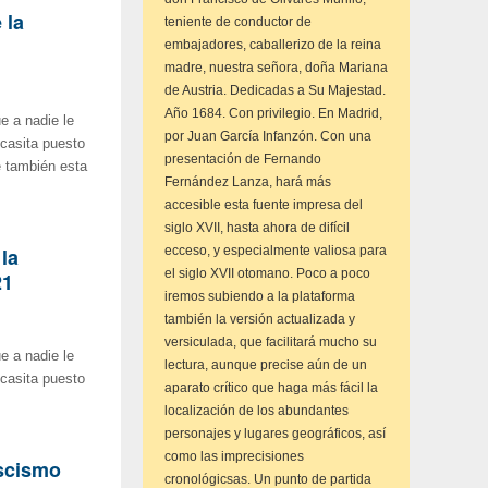
 la
teniente de conductor de
embajadores, caballerizo de la reina
madre, nuestra señora, doña Mariana
de Austria. Dedicadas a Su Majestad.
Año 1684. Con privilegio. En Madrid,
e a nadie le
por Juan García Infanzón. Con una
 casita puesto
presentación de Fernando
e también esta
Fernández Lanza, hará más
accesible esta fuente impresa del
siglo XVII, hasta ahora de difícil
la
ecceso, y especialmente valiosa para
el siglo XVII otomano. Poco a poco
21
iremos subiendo a la plataforma
también la versión actualizada y
versiculada, que facilitará mucho su
e a nadie le
lectura, aunque precise aún de un
 casita puesto
aparato crítico que haga más fácil la
localización de los abundantes
personajes y lugares geográficos, así
como las imprecisiones
ascismo
cronológicsas. Un punto de partida