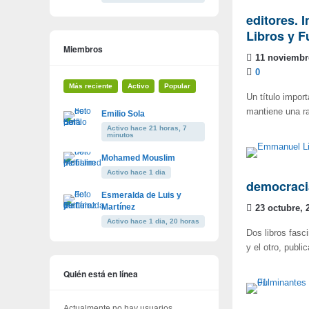
editores. 
Libros y 
Miembros
11 noviembr
0
Más reciente
Activo
Popular
Un título impor
mantiene una ra
Emilio Sola
Activo hace 21 horas, 7
minutos
Mohamed Mouslim
Activo hace 1 dia
democracia
Esmeralda de Luis y
Martínez
23 octubre, 
Activo hace 1 dia, 20 horas
Dos libros fas
y el otro, publ
Quién está en línea
Actualmente no hay usuarios