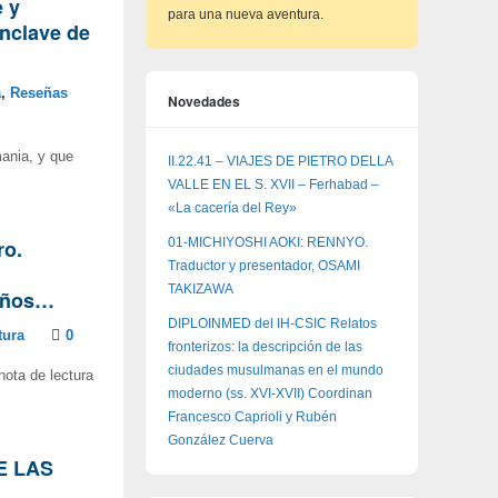
 y
para una nueva aventura.
Enclave de
a
,
Reseñas
Novedades
mania, y que
II.22.41 – VIAJES DE PIETRO DELLA
VALLE EN EL S. XVII – Ferhabad –
«La cacería del Rey»
ro.
01-MICHIYOSHI AOKI: RENNYO.
Traductor y presentador, OSAMI
TAKIZAWA
ueños…
DIPLOINMED del IH-CSIC Relatos
tura
0
fronterizos: la descripción de las
ciudades musulmanas en el mundo
ota de lectura
moderno (ss. XVI-XVII) Coordinan
Francesco Caprioli y Rubén
González Cuerva
E LAS