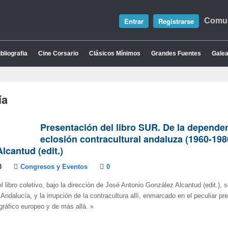
Entrar
Registrarse
Comun
bliografia
Cine Corsario
Clásicos Mínimos
Grandes Fuentes
Galea
ía
Presentación del libro SUR. De la dependen
eclosión contracultural andaluza (1960-1980
lcantud (edit.)
3
Congresos y Eventos
0
l libro coletivo, bajo la dirección de José Antonio González Alcantud (edit.), 
ndalucía, y la irrupción de la contracultura allí, enmarcado en el peculiar pre
gráfico europeo y de más allá.
»