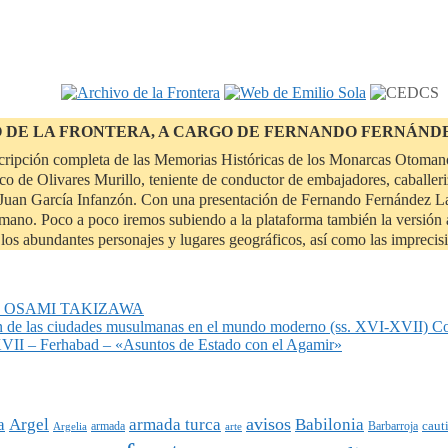
O DE LA FRONTERA, A CARGO DE FERNANDO FERNÁND
scripción completa de las Memorias Históricas de los Monarcas Otomano
o de Olivares Murillo, teniente de conductor de embajadores, caballeri
uan García Infanzón. Con una presentación de Fernando Fernández Lanz
tomano. Poco a poco iremos subiendo a la plataforma también la versión a
de los abundantes personajes y lugares geográficos, así como las impreci
or, OSAMI TAKIZAWA
n de las ciudades musulmanas en el mundo moderno (ss. XVI-XVII) C
 – Ferhabad – «Asuntos de Estado con el Agamir»
avisos
a
Argel
armada turca
Babilonia
armada
caut
Argelia
arte
Barbarroja