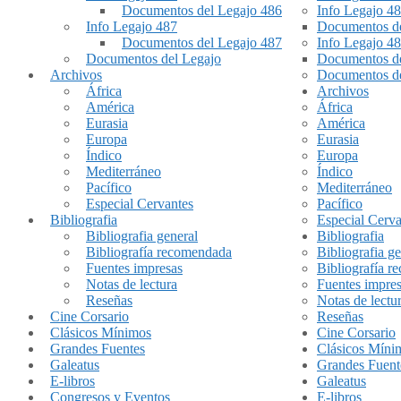
Documentos del Legajo 486
Info Legajo 4
Info Legajo 487
Documentos de
Documentos del Legajo 487
Info Legajo 4
Documentos del Legajo
Documentos de
Archivos
Documentos de
África
Archivos
América
África
Eurasia
América
Europa
Eurasia
Índico
Europa
Mediterráneo
Índico
Pacífico
Mediterráneo
Especial Cervantes
Pacífico
Bibliografia
Especial Cerva
Bibliografia general
Bibliografia
Bibliografía recomendada
Bibliografia ge
Fuentes impresas
Bibliografía 
Notas de lectura
Fuentes impre
Reseñas
Notas de lectu
Cine Corsario
Reseñas
Clásicos Mínimos
Cine Corsario
Grandes Fuentes
Clásicos Míni
Galeatus
Grandes Fuent
E-libros
Galeatus
Congresos y Eventos
E-libros