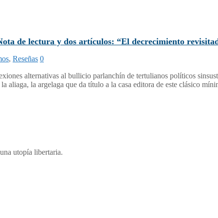
tura y dos artículos: “El decrecimiento revisitado”
mos
,
Reseñas
0
xiones alternativas al bullicio parlanchín de tertulianos políticos sins
a aliaga, la argelaga que da título a la casa editora de este clásico mí
una utopía libertaria.