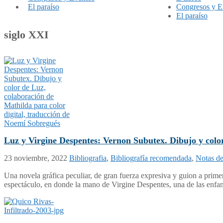
El paraíso
Congresos y E
El paraíso
siglo XXI
Luz y Virgine Despentes: Vernon Subutex. Dibujo y color
23 noviembre, 2022
Bibliografia
,
Bibliografía recomendada
,
Notas de
Una novela gráfica peculiar, de gran fuerza expresiva y guion a primer
espectáculo, en donde la mano de Virgine Despentes, una de las enfant t