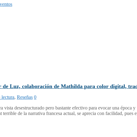
ventos
 de Luz, colaboración de Mathilda para color digital, tr
 lectura
,
Reseñas
0
a vista desestructurado pero bastante efectivo para evocar una época y 
errible de la narrativa francesa actual, se aprecia con facilidad, pues e