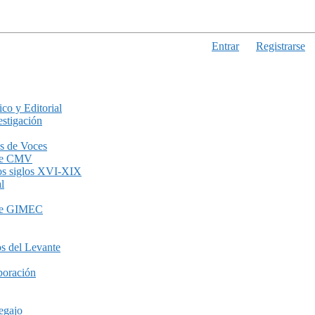
Entrar
Registrarse
ico y Editorial
stigación
s de Voces
de CMV
los siglos XVI-XIX
l
de GIMEC
s del Levante
boración
egajo