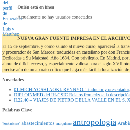
Quién está en línea
Actualmente no hay usuarios conectados
NUEVA GRAN FUENTE IMPRESA EN EL ARCHIV
El 15 de septiembre, y como saludo al nuevo curso, aparecerá la tran
y procurador de San Marcos; traducidas en castellano por don Francisc
Dedicadas a Su Majestad. Año 1684. Con privilegio. En Madrid, por J
ahora de difícil ecceso, y especialmente valiosa para el siglo XVII o
precise aún de un aparato crítico que haga más fácil la localización 
Novedades
01-MICHIYOSHI AOKI: RENNYO. Traductor y presentad
DIPLOINMED del IH-CSIC Relatos fronterizos: la descripció
II.22.40 – VIAJES DE PIETRO DELLA VALLE EN EL S. XVII
Palabras Clave
antropología
abastecimientos
Arabi
anarquismo
"mohaddisin"