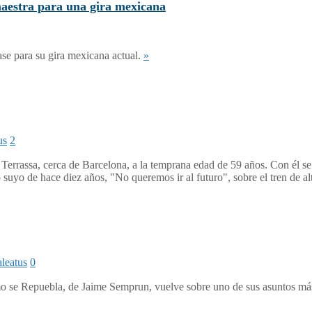
maestra para una gira mexicana
ase para su gira mexicana actual.
»
us
2
errassa, cerca de Barcelona, a la temprana edad de 59 años. Con él se a
xto suyo de hace diez años, "No queremos ir al futuro", sobre el tren de 
leatus
0
o se Repuebla, de Jaime Semprun, vuelve sobre uno de sus asuntos más 