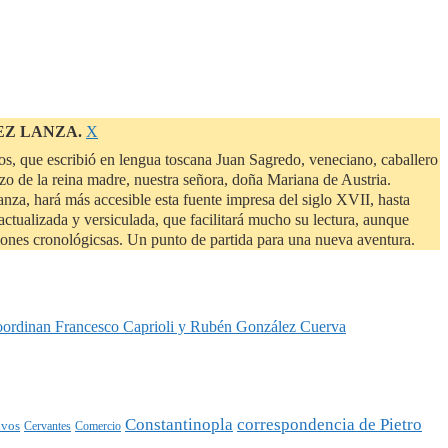
Descartar
EZ LANZA.
Χ
este
s, que escribió en lengua toscana Juan Sagredo, veneciano, caballero
aviso
zo de la reina madre, nuestra señora, doña Mariana de Austria.
a, hará más accesible esta fuente impresa del siglo XVII, hasta
ctualizada y versiculada, que facilitará mucho su lectura, aunque
siones cronológicsas. Un punto de partida para una nueva aventura.
oordinan Francesco Caprioli y Rubén González Cuerva
Constantinopla
correspondencia de Pietro
ivos
Cervantes
Comercio