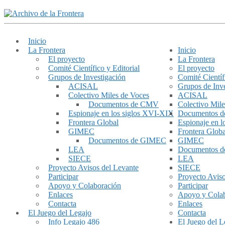
Inicio
La Frontera
Inicio
El proyecto
La Frontera
Comité Científico y Editorial
El proyecto
Grupos de Investigación
Comité Científ
ACISAL
Grupos de Inve
Colectivo Miles de Voces
ACISAL
Documentos de CMV
Colectivo Mile
Espionaje en los siglos XVI-XIX
Documentos 
Frontera Global
Espionaje en 
GIMEC
Frontera Globa
Documentos de GIMEC
GIMEC
LEA
Documentos 
SIECE
LEA
Proyecto Avisos del Levante
SIECE
Participar
Proyecto Aviso
Apoyo y Colaboración
Participar
Enlaces
Apoyo y Cola
Contacta
Enlaces
El Juego del Legajo
Contacta
Info Legajo 486
El Juego del L