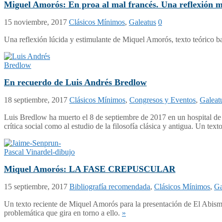
Miguel Amorós: En proa al mal francés. Una reflexión 
15 noviembre, 2017
Clásicos Mínimos
,
Galeatus
0
Una reflexión lúcida y estimulante de Miquel Amorós, texto teórico b
En recuerdo de Luis Andrés Bredlow
18 septiembre, 2017
Clásicos Mínimos
,
Congresos y Eventos
,
Galeat
Luis Bredlow ha muerto el 8 de septiembre de 2017 en un hospital de T
crítica social como al estudio de la filosofía clásica y antigua. Un te
Miquel Amorós: LA FASE CREPUSCULAR
15 septiembre, 2017
Bibliografía recomendada
,
Clásicos Mínimos
,
Ga
Un texto reciente de Miquel Amorós para la presentación de El Abism
problemática que gira en torno a ello.
»