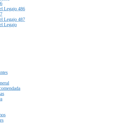
86
l Legajo 486
87
l Legajo 487
l Legajo
ntes
neral
recomendada
sas
ra
mos
es