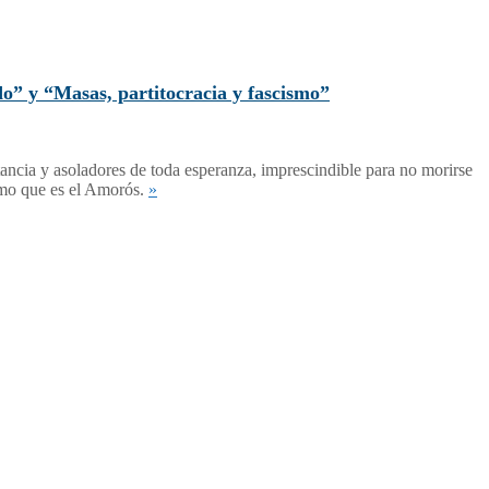
 y “Masas, partitocracia y fascismo”
ustancia y asoladores de toda esperanza, imprescindible para no morirse
nimo que es el Amorós.
»