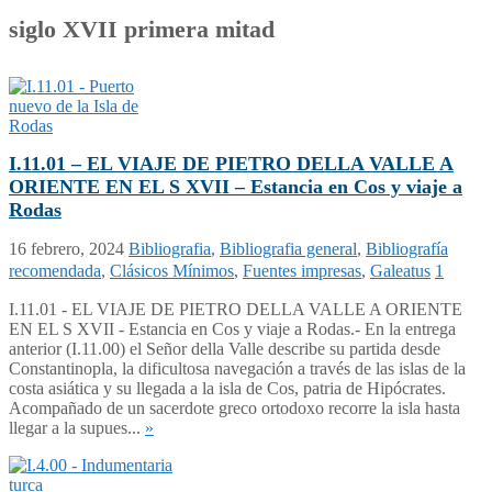
siglo XVII primera mitad
I.11.01 – EL VIAJE DE PIETRO DELLA VALLE A
ORIENTE EN EL S XVII – Estancia en Cos y viaje a
Rodas
16 febrero, 2024
Bibliografia
,
Bibliografia general
,
Bibliografía
recomendada
,
Clásicos Mínimos
,
Fuentes impresas
,
Galeatus
1
I.11.01 - EL VIAJE DE PIETRO DELLA VALLE A ORIENTE
EN EL S XVII - Estancia en Cos y viaje a Rodas.- En la entrega
anterior (I.11.00) el Señor della Valle describe su partida desde
Constantinopla, la dificultosa navegación a través de las islas de la
costa asiática y su llegada a la isla de Cos, patria de Hipócrates.
Acompañado de un sacerdote greco ortodoxo recorre la isla hasta
llegar a la supues...
»