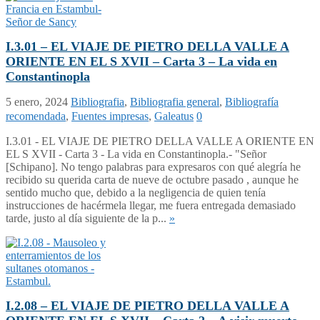
I.3.01 – EL VIAJE DE PIETRO DELLA VALLE A
ORIENTE EN EL S XVII – Carta 3 – La vida en
Constantinopla
5 enero, 2024
Bibliografia
,
Bibliografia general
,
Bibliografía
recomendada
,
Fuentes impresas
,
Galeatus
0
I.3.01 - EL VIAJE DE PIETRO DELLA VALLE A ORIENTE EN
EL S XVII - Carta 3 - La vida en Constantinopla.- "Señor
[Schipano]. No tengo palabras para expresaros con qué alegría he
recibido su querida carta de nueve de octubre pasado , aunque he
sentido mucho que, debido a la negligencia de quien tenía
instrucciones de hacérmela llegar, me fuera entregada demasiado
tarde, justo al día siguiente de la p...
»
I.2.08 – EL VIAJE DE PIETRO DELLA VALLE A