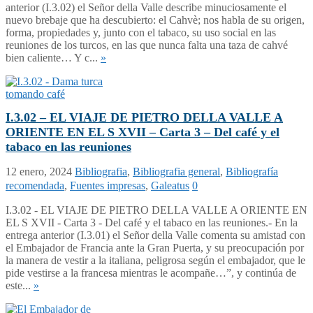
anterior (I.3.02) el Señor della Valle describe minuciosamente el
nuevo brebaje que ha descubierto: el Cahvè; nos habla de su origen,
forma, propiedades y, junto con el tabaco, su uso social en las
reuniones de los turcos, en las que nunca falta una taza de cahvé
bien caliente… Y c...
»
I.3.02 – EL VIAJE DE PIETRO DELLA VALLE A
ORIENTE EN EL S XVII – Carta 3 – Del café y el
tabaco en las reuniones
12 enero, 2024
Bibliografia
,
Bibliografia general
,
Bibliografía
recomendada
,
Fuentes impresas
,
Galeatus
0
I.3.02 - EL VIAJE DE PIETRO DELLA VALLE A ORIENTE EN
EL S XVII - Carta 3 - Del café y el tabaco en las reuniones.- En la
entrega anterior (I.3.01) el Señor della Valle comenta su amistad con
el Embajador de Francia ante la Gran Puerta, y su preocupación por
la manera de vestir a la italiana, peligrosa según el embajador, que le
pide vestirse a la francesa mientras le acompañe…”, y continúa de
este...
»