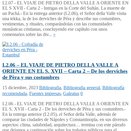
I.2.07 - EL VIAJE DE PIETRO DELLA VALLE A ORIENTE EN
EL S XVII - Carta 2 - Intrigas en la Corte del Sultán. La muerte de
un Pachá.- En la entrega anterior (I.2.06), el Señor della Valle visita
una tekka, la de los derviches de Péra y describe sus costumbres,
vestimentas, y rituales, comparándolas con las comunidades
monásticas cristianas, concluyendo ese capítulo con unos
comentarios sobre las div...
»
I.2.06 – EL VIAJE DE PIETRO DELLA VALLE A
ORIENTE EN EL S. XVII – Carta 2 – De los derviches
de Pèra y sus costumbres
15 diciembre, 2023
Bibliografia
,
Bibliografia general
,
Bibliografía
recomendada
,
Fuentes impresas
,
Galeatus
0
I.2.06 - EL VIAJE DE PIETRO DELLA VALLE A ORIENTE EN
EL S. XVII - Carta 2 - De los derviches de Pèra y sus costumbres.-
En la entrega anterior (I.2.05), el Señor della Valle, además de
comparar las ciudades de Nápoles y Constantinopla, en sus diversos
aspectos: clima, salubridad, arquitectura… termina con este párrafo
que dejamos a continuación sobre los trabajos públicos para el