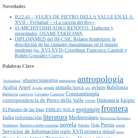
Novedades
II.22.41 – VIAJES DE PIETRO DELLA VALLE EN EL S.
XVII – Ferhabad – «La cacería del Rey»
01-MICHIYOSHI AOKI: RENNYO. Traductor y
presentador, OSAMI TAKIZAWA
DIPLOINMED del IH-CSIC Relatos fronterizos: la
descripción de las ciudades musulmanas en el mundo
moderno (ss. XVI-XVII) Coordinan Francesco Caprioli y
Rubén González Cuerva
Palabras Clave
antropología
abastecimientos
anarquismo
"mohaddisin"
avisos
Arabia
Argel
armada turca
Babilonia
armada
Argelia
arte
Constantinopla
cautivos
Barbarroja
Cervantes
Comercio
Egipto
correspondencia de Pietro della Valle
Diplomacia
corso
frontera
espionaje
El Paraiso de las Islas
EMILIO SOLA
literatura
India
Mediterráneo
información
Monarquía Hispánica
novela
Persia
Narrativa árabe popular
Orán
Nadadores
Nápoles
poesía
Servicios de Información
siglo XVII primera mitad
teatro
Turquía