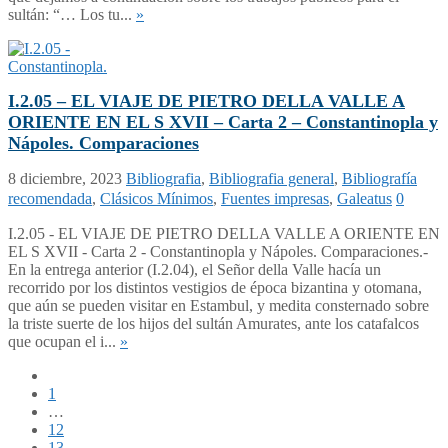
sultán: “… Los tu...
»
I.2.05 – EL VIAJE DE PIETRO DELLA VALLE A
ORIENTE EN EL S XVII – Carta 2 – Constantinopla y
Nápoles. Comparaciones
8 diciembre, 2023
Bibliografia
,
Bibliografia general
,
Bibliografía
recomendada
,
Clásicos Mínimos
,
Fuentes impresas
,
Galeatus
0
I.2.05 - EL VIAJE DE PIETRO DELLA VALLE A ORIENTE EN
EL S XVII - Carta 2 - Constantinopla y Nápoles. Comparaciones.-
En la entrega anterior (I.2.04), el Señor della Valle hacía un
recorrido por los distintos vestigios de época bizantina y otomana,
que aún se pueden visitar en Estambul, y medita consternado sobre
la triste suerte de los hijos del sultán Amurates, ante los catafalcos
que ocupan el i...
»
1
…
12
13