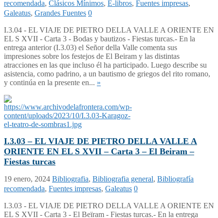
recomendada
,
Clásicos Mínimos
,
E-libros
,
Fuentes impresas
,
Galeatus
,
Grandes Fuentes
0
I.3.04 - EL VIAJE DE PIETRO DELLA VALLE A ORIENTE EN
EL S XVII - Carta 3 - Bodas y bautizos - Fiestas turcas.- En la
entrega anterior (I.3.03) el Señor della Valle comenta sus
impresiones sobre los festejos de El Beiram y las distintas
atracciones en las que incluso él ha participado. Luego describe su
asistencia, como padrino, a un bautismo de griegos del rito romano,
y continúa en la presente en...
»
I.3.03 – EL VIAJE DE PIETRO DELLA VALLE A
ORIENTE EN EL S XVII – Carta 3 – El Beiram –
Fiestas turcas
19 enero, 2024
Bibliografia
,
Bibliografia general
,
Bibliografía
recomendada
,
Fuentes impresas
,
Galeatus
0
I.3.03 - EL VIAJE DE PIETRO DELLA VALLE A ORIENTE EN
EL S XVII - Carta 3 - El Beïram - Fiestas turcas.- En la entrega