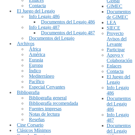
Enlaces
Global
Contacta
GIMEC
El Juego del Legajo
Documentos
Info Legajo 486
de GIMEC
Documentos del Legajo 486
LEA
Info Legajo 487
SIECE
Documentos del Legajo 487
Proyecto
Documentos del Legajo
Avisos del
Archivos
Levante
África
Participar
América
Apoyo y
Eurasia
Colaboración
Europa
Enlaces
Índico
Contacta
Mediterráneo
El Juego del
Pacífico
Legajo
Especial Cervantes
Info Legajo
Bibliografia
486
Bibliografia general
Documentos
Bibliografía recomendada
del Legajo
Fuentes impresas
486
Notas de lectura
Info Legajo
Reseñas
487
Cine Corsario
Documentos
Clásicos Mínimos
del Legajo