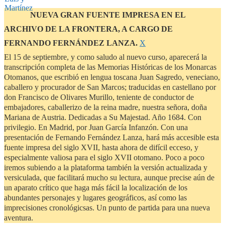
NUEVA GRAN FUENTE IMPRESA EN EL
ARCHIVO DE LA FRONTERA, A CARGO DE
Descartar
FERNANDO FERNÁNDEZ LANZA.
Χ
este
El 15 de septiembre, y como saludo al nuevo curso, aparecerá la
aviso
transcripción completa de las Memorias Históricas de los Monarcas
Otomanos, que escribió en lengua toscana Juan Sagredo, veneciano,
caballero y procurador de San Marcos; traducidas en castellano por
don Francisco de Olivares Murillo, teniente de conductor de
embajadores, caballerizo de la reina madre, nuestra señora, doña
Mariana de Austria. Dedicadas a Su Majestad. Año 1684. Con
privilegio. En Madrid, por Juan García Infanzón. Con una
presentación de Fernando Fernández Lanza, hará más accesible esta
fuente impresa del siglo XVII, hasta ahora de difícil ecceso, y
especialmente valiosa para el siglo XVII otomano. Poco a poco
iremos subiendo a la plataforma también la versión actualizada y
versiculada, que facilitará mucho su lectura, aunque precise aún de
un aparato crítico que haga más fácil la localización de los
abundantes personajes y lugares geográficos, así como las
imprecisiones cronológicsas. Un punto de partida para una nueva
aventura.