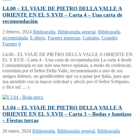
I.4.00 – EL VIAJE DE PIETRO DELLA VALLE A
ORIENTE EN EL S XVII – Carta 4 – Una carta de
recomendación
2 febrero, 2024
Bibliografia
,
Bibliografia general
,
Bibliografía
recomendada
,
E-libros
,
Fuentes impresas
,
Galeatus
,
Grandes
Fuentes
0
I.4.00 - EL VIAJE DE PIETRO DELLA VALLE A ORIENTE EN
EL S XVII - Carta 4 - Una carta de recomendación La carta 4 desde
Constantinopla es tan solo una breve epístola, a modo de credencial,
extendida por el Señor Della Valle, recomendando a uno de sus
amigos íntimos, un gentilhombre que va a pasar por Italia, para que
sea atendido con la mayor solicitud y afecto por el Señor Schipano,
y dice así: ...
»
I.3.04 – EL VIAJE DE PIETRO DELLA VALLE A
ORIENTE EN EL S XVII – Carta 3 – Bodas y bautizos
– Fiestas turcas
26 enero, 2024
Bibliografia
,
Bibliografia general
,
Bibliografía