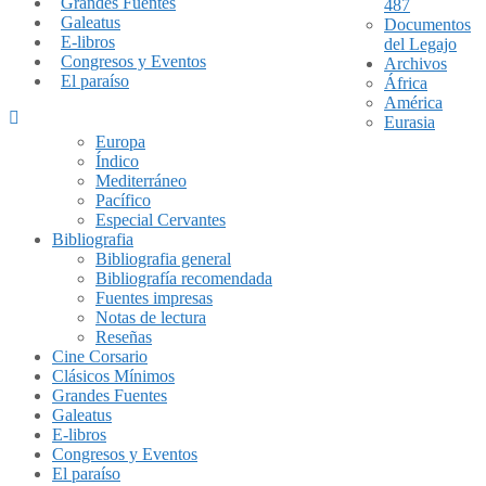
Grandes Fuentes
487
Galeatus
Documentos
E-libros
del Legajo
Congresos y Eventos
Archivos
El paraíso
África
América
Eurasia
Europa
Índico
Mediterráneo
Pacífico
Especial Cervantes
Bibliografia
Bibliografia general
Bibliografía recomendada
Fuentes impresas
Notas de lectura
Reseñas
Cine Corsario
Clásicos Mínimos
Grandes Fuentes
Galeatus
E-libros
Congresos y Eventos
El paraíso