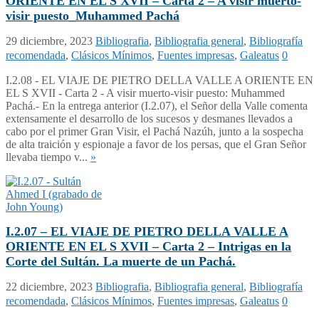
ORIENTE EN EL S XVII – Carta 2 – A visir muerto-
visir puesto_Muhammed Pachá
29 diciembre, 2023
Bibliografia
,
Bibliografia general
,
Bibliografía
recomendada
,
Clásicos Mínimos
,
Fuentes impresas
,
Galeatus
0
I.2.08 - EL VIAJE DE PIETRO DELLA VALLE A ORIENTE EN
EL S XVII - Carta 2 - A visir muerto-visir puesto: Muhammed
Pachá.- En la entrega anterior (I.2.07), el Señor della Valle comenta
extensamente el desarrollo de los sucesos y desmanes llevados a
cabo por el primer Gran Visir, el Pachá Nazúh, junto a la sospecha
de alta traición y espionaje a favor de los persas, que el Gran Señor
llevaba tiempo v...
»
I.2.07 – EL VIAJE DE PIETRO DELLA VALLE A
ORIENTE EN EL S XVII – Carta 2 – Intrigas en la
Corte del Sultán. La muerte de un Pachá.
22 diciembre, 2023
Bibliografia
,
Bibliografia general
,
Bibliografía
recomendada
,
Clásicos Mínimos
,
Fuentes impresas
,
Galeatus
0