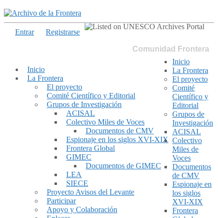
Entrar
Registrarse
Comunidad Frontera
Inicio
Inicio
La Frontera
La Frontera
El proyecto
El proyecto
Comité
Comité Científico y Editorial
Científico y
Grupos de Investigación
Editorial
ACISAL
Grupos de
Colectivo Miles de Voces
Investigación
Documentos de CMV
ACISAL
Espionaje en los siglos XVI-XIX
Colectivo
Frontera Global
Miles de
GIMEC
Voces
Documentos de GIMEC
Documentos
LEA
de CMV
SIECE
Espionaje en
Proyecto Avisos del Levante
los siglos
Participar
XVI-XIX
Apoyo y Colaboración
Frontera