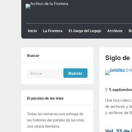
Inicio
La Frontera
El Juego del Legajo
Archivos
Bi
Buscar
Siglo de
5 septiembre
El paraíso de las islas
Una rica colecc
de archivos y b
y archivos de M
Todas las semanas una entrega de
las historias del paraíso de las islas,
una utopía libertaria.
Vol. 33 de