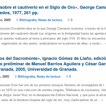
sobre el cautiverio en el Siglo de Oro», George Cam
edos, 1977, 261 pp.
e, 2005
Bibliografia
,
Notas de lectura
0
esumen Excelente obra en la que George Camamis examina, a través de la lit
ómeno del cautiverio desde sus orígenes en la Antigüedad hasta las aportac
s autores realizaron al tema a principios del siglo XVII. El libro se encuentr
 organizados en dos partes, analizándose en la primera de ellas, a modo i...
s del Sacromonte», Ignacio Gómez de Liaño, edició
o preliminar de Manuel Barrios Aguilera y César Gar
ranada, 2005, Universidad de Granada.
, 2005
Bibliografia
,
Notas de lectura
0
esumen Este fue uno de los primeros ensayos literarios de envergadura de I
o en 1975 en una colección de nombre singular, “Biblioteca de visionarios, he
e dirigía Javier Ruíz en la desaparecida Editora Nacional, y que puso al alca
raras de la literatura hispana del siglo de oro, muy clarificadoras de un...
»