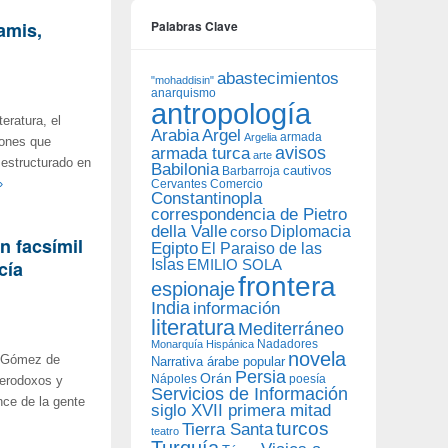
amis,
Palabras Clave
abastecimientos
"mohaddisin"
anarquismo
antropología
eratura, el
Arabia
Argel
armada
Argelia
iones que
avisos
armada turca
arte
a estructurado en
Babilonia
Barbarroja
cautivos
»
Cervantes
Comercio
Constantinopla
correspondencia de Pietro
della Valle
Diplomacia
corso
n facsímil
Egipto
El Paraiso de las
cía
Islas
EMILIO SOLA
frontera
espionaje
India
información
literatura
Mediterráneo
Nadadores
Monarquía Hispánica
novela
. Gómez de
Narrativa árabe popular
Persia
Orán
Nápoles
poesía
terodoxos y
Servicios de Información
nce de la gente
siglo XVII primera mitad
turcos
Tierra Santa
teatro
Turquía