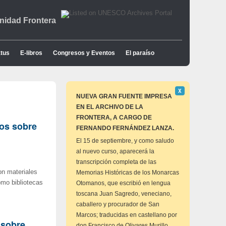
idad Frontera
tus
E-libros
Congresos y Eventos
El paraíso
Descartar
Χ
este
NUEVA GRAN FUENTE IMPRESA
aviso
EN EL ARCHIVO DE LA
FRONTERA, A CARGO DE
os sobre
FERNANDO FERNÁNDEZ LANZA.
El 15 de septiembre, y como saludo
al nuevo curso, aparecerá la
transcripción completa de las
on materiales
Memorias Históricas de los Monarcas
omo bibliotecas
Otomanos, que escribió en lengua
toscana Juan Sagredo, veneciano,
caballero y procurador de San
Marcos; traducidas en castellano por
 sobre
don Francisco de Olivares Murillo,