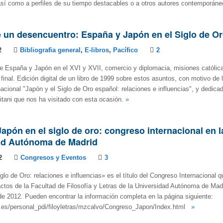
así como a perfiles de su tiempo destacables o a otros autores contemporán
e un desencuentro: España y Japón en el Siglo de O
2
Bibliografia general
,
E-libros
,
Pacífico
2
e España y Japón en el XVI y XVII, comercio y diplomacia, misiones católic
final. Edición digital de un libro de 1999 sobre estos asuntos, con motivo de 
acional "Japón y el Siglo de Oro español: relaciones e influencias", y dedicad
itani que nos ha visitado con esta ocasión.
»
apón en el siglo de oro: congreso internacional en l
ad Autónoma de Madrid
2
Congresos y Eventos
3
lo de Oro: relaciones e influencias» es el título del Congreso Internacional q
actos de la Facultad de Filosofía y Letras de la Universidad Autónoma de Madr
e 2012. Pueden encontrar la información completa en la página siguiente:
.es/personal_pdi/filoyletras/mzcalvo/Congreso_Japon/Index.html
»