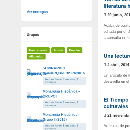
literatura 
Ver entregas
20 junio, 20
Acaba de public
editada por el 
Grupos
a consulta en e
Más reciente
Activo
Popular
Una lectur
Alfabético
4 abril, 2014
SEMINARIO 1
MONARQUÍA HISPÁNICA
Un artículo de 
Activo hace 3 meses, 1
desarrolla en e
semana
Monarquía Hispánica –
GRUPO I
El Tiempo 
Activo hace 3 meses, 1
culturales
semana
Monarquía Hispánica –
21 noviembr
Grupo II (2016)
Activo hace 3 meses, 1
Artículos de pr
semana