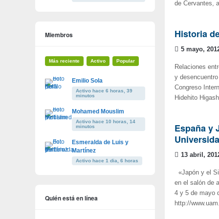
de Cervantes, 
Historia d
Miembros
5 mayo, 201
Más reciente
Activo
Popular
Relaciones entr
y desencuentro 
Emilio Sola
Congreso Intern
Activo hace 6 horas, 39
minutos
Hidehito Higash
Mohamed Mouslim
Activo hace 10 horas, 14
España y J
minutos
Universid
Esmeralda de Luis y
Martínez
13 abril, 201
Activo hace 1 dia, 6 horas
«Japón y el Sig
en el salón de 
4 y 5 de mayo d
Quién está en línea
http://www.uam