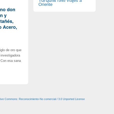
Viajes a
Túnez
Oriente
ano don
n y
tañés,
o Acero,
iglo de oro que
 investigadora
. Con esa sana
tive Commons: Reconocimiento-No comercial / 3.0 Unported License