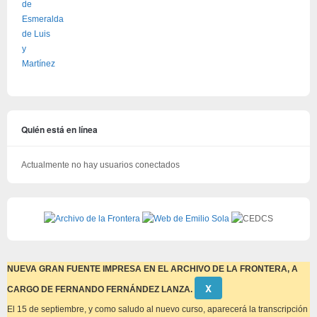
Quién está en línea
Actualmente no hay usuarios conectados
NUEVA GRAN FUENTE IMPRESA EN EL ARCHIVO DE LA FRONTERA, A
Descartar
Χ
CARGO DE FERNANDO FERNÁNDEZ LANZA.
este
aviso
El 15 de septiembre, y como saludo al nuevo curso, aparecerá la transcripción