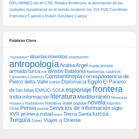
DIPLOINMED del IH-CSIC Relatos fronterizos: la descripción de las
ciudades musulmanas en el mundo moderno (ss. XVI-XVII) Coordinan
Francesco Caprioli y Rubén González Cuerva
Palabras Clave
abastecimientos
anarquismo
"mohaddisin"
antropología
Arabia
Argel
armada
Argelia
avisos
armada turca
Babilonia
Barbarroja
cautivos
arte
Constantinopla
correspondencia de
Cervantes
Comercio
Egipto
Pietro della Valle
Diplomacia
corso
El Paraiso
frontera
espionaje
de las Islas
EMILIO SOLA
literatura
India
Mediterráneo
información
Monarquía
novela
Narrativa árabe popular
Nadadores
Nápoles
Hispánica
Persia
Servicios de Información
siglo
Orán
poesía
turcos
XVII primera mitad
Tierra Santa
teatro
Turquía
Viajes a Oriente
Túnez