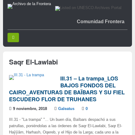
Comunidad Frontera
Saqr El-Lawlabi
III.31 – La trampa_LOS
BAJOS FONDOS DEL
CAIRO_AVENTURAS DE BAÏBARS Y SU FIEL
ESCUDERO FLOR DE TRUHANES
9 noviembre, 2018
Galeatus
0
III.31 - "La trampa" "... Un buen día, Baïbars despachó a sus
patrullas, poniéndolas a las órdenes de Saqr El-Lawlabi, Saqr El-
Haŷŷâm, Harhash, Oqereb, y el Hijo de la Larga; cada uno a la