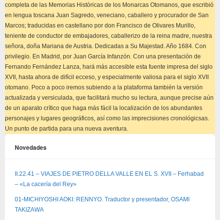
completa de las Memorias Históricas de los Monarcas Otomanos, que escribió
en lengua toscana Juan Sagredo, veneciano, caballero y procurador de San
Marcos; traducidas en castellano por don Francisco de Olivares Murillo,
teniente de conductor de embajadores, caballerizo de la reina madre, nuestra
señora, doña Mariana de Austria. Dedicadas a Su Majestad. Año 1684. Con
privilegio. En Madrid, por Juan García Infanzón. Con una presentación de
Fernando Fernández Lanza, hará más accesible esta fuente impresa del siglo
XVII, hasta ahora de difícil ecceso, y especialmente valiosa para el siglo XVII
otomano. Poco a poco iremos subiendo a la plataforma también la versión
actualizada y versiculada, que facilitará mucho su lectura, aunque precise aún
de un aparato crítico que haga más fácil la localización de los abundantes
personajes y lugares geográficos, así como las imprecisiones cronológicsas.
Un punto de partida para una nueva aventura.
Novedades
II.22.41 – VIAJES DE PIETRO DELLA VALLE EN EL S. XVII – Ferhabad
– «La cacería del Rey»
01-MICHIYOSHI AOKI: RENNYO. Traductor y presentador, OSAMI
TAKIZAWA