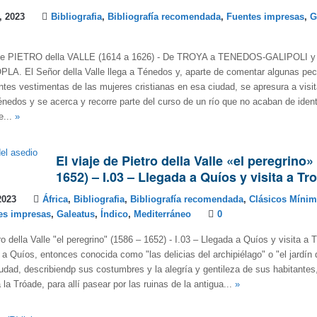
, 2023
Bibliografia
,
Bibliografía recomendada
,
Fuentes impresas
,
G
 de PIETRO della VALLE (1614 a 1626) - De TROYA a TENEDOS-GALIPOLI y
. El Señor della Valle llega a Ténedos y, aparte de comentar algunas pec
entes vestimentas de las mujeres cristianas en esa ciudad, se apresura a visit
énedos y se acerca y recorre parte del curso de un río que no acaban de identi
e...
»
El viaje de Pietro della Valle «el peregrino»
1652) – I.03 – Llegada a Quíos y visita a Tr
2023
África
,
Bibliografia
,
Bibliografía recomendada
,
Clásicos Míni
es impresas
,
Galeatus
,
Índico
,
Mediterráneo
0
ro della Valle "el peregrino" (1586 – 1652) - I.03 – Llegada a Quíos y visita a 
a a Quíos, entonces conocida como "las delicias del archipiélago" o "el jardín 
 ciudad, describiendp sus costumbres y la alegría y gentileza de sus habitantes
la Tróade, para allí pasear por las ruinas de la antigua...
»