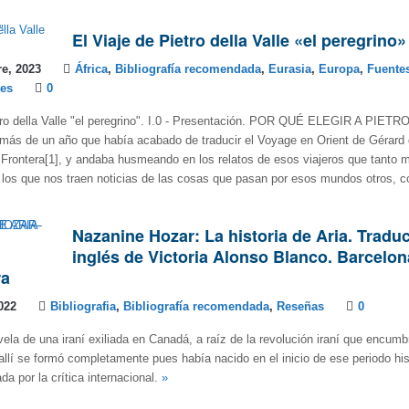
El Viaje de Pietro della Valle «el peregrino»
e, 2023
África
,
Bibliografía recomendada
,
Eurasia
,
Europa
,
Fuente
es
0
etro della Valle "el peregrino". I.0 - Presentación. POR QUÉ ELEGIR A PIET
más de un año que había acabado de traducir el Voyage en Orient de Gérard 
a Frontera[1], y andaba husmeando en los relatos de esos viajeros que tanto 
los que nos traen noticias de las cosas que pasan por esos mundos otros, c
Nazanine Hozar: La historia de Aria. Tradu
inglés de Victoria Alonso Blanco. Barcelon
ra
022
Bibliografia
,
Bibliografía recomendada
,
Reseñas
0
ela de una iraní exiliada en Canadá, a raíz de la revolución iraní que encumb
allí se formó completamente pues había nacido en el inicio de ese periodo his
da por la crítica internacional.
»