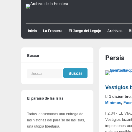
Inicio
La Frontera
El Juego del Legajo
Archivos
Bi
Buscar
Persia
Vestigios 
1 diciembre,
El paraíso de las islas
Mínimos
,
Fuen
I.2.04 - EL VI
Todas las semanas una entrega de
Vestigios bizan
las historias del paraíso de las islas,
impresiones ace
una utopía libertaria.