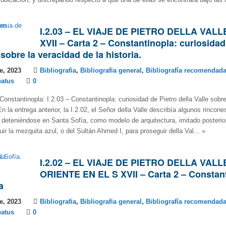
 ubicación, y discrepando respecto a que una de ellas se encontrara bajo las 
I.2.03 – EL VIAJE DE PIETRO DELLA VALL
XVII – Carta 2 – Constantinopla: curiosidad
 sobre la veracidad de la historia.
e, 2023
Bibliografia
,
Bibliografia general
,
Bibliografía recomendad
eatus
0
Constantinopla: I.2.03 – Constantinopla: curiosidad de Pietro della Valle sobr
 En la entrega anterior, la I.2.02, el Señor della Valle describía algunos rincone
 deteniéndose en Santa Sofía, como modelo de arquitectura, imitado posterio
uir la mezquita azul, o del Sultán Ahmed I, para proseguir della Val...
»
I.2.02 – EL VIAJE DE PIETRO DELLA VALL
ORIENTE EN EL S XVII – Carta 2 – Constant
a
e, 2023
Bibliografia
,
Bibliografia general
,
Bibliografía recomendad
eatus
0