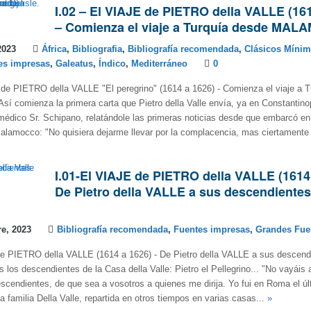
I.02 – El VIAJE de PIETRO della VALLE (161
– Comienza el viaje a Turquía desde MA
2023
África
,
Bibliografia
,
Bibliografía recomendada
,
Clásicos Míni
es impresas
,
Galeatus
,
Índico
,
Mediterráneo
0
 de PIETRO della VALLE "El peregrino" (1614 a 1626) - Comienza el viaje a 
comienza la primera carta que Pietro della Valle envía, ya en Constantino
médico Sr. Schipano, relatándole las primeras noticias desde que embarcó en 
lamocco: "No quisiera dejarme llevar por la complacencia, mas ciertamente 
I.01-El VIAJE de PIETRO della VALLE (1614
De Pietro della VALLE a sus descendientes
e, 2023
Bibliografía recomendada
,
Fuentes impresas
,
Grandes Fue
de PIETRO della VALLE (1614 a 1626) - De Pietro della VALLE a sus descend
s los descendientes de la Casa della Valle: Pietro el Pellegrino... "No vayáis 
scendientes, de que sea a vosotros a quienes me dirija. Yo fui en Roma el úl
ua familia Della Valle, repartida en otros tiempos en varias casas...
»