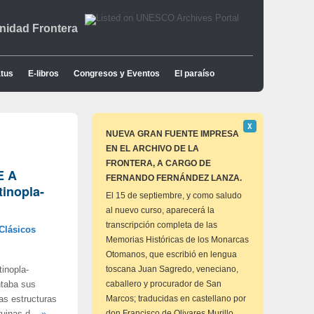
idad Frontera
tus
E-libros
Congresos y Eventos
El paraíso
Descartar
Χ
este
NUEVA GRAN FUENTE IMPRESA
aviso
EN EL ARCHIVO DE LA
FRONTERA, A CARGO DE
E A
FERNANDO FERNÁNDEZ LANZA.
inopla-
El 15 de septiembre, y como saludo
al nuevo curso, aparecerá la
transcripción completa de las
Clásicos
Memorias Históricas de los Monarcas
Otomanos, que escribió en lengua
toscana Juan Sagredo, veneciano,
inopla-
caballero y procurador de San
ntaba sus
Marcos; traducidas en castellano por
as estructuras
don Francisco de Olivares Murillo,