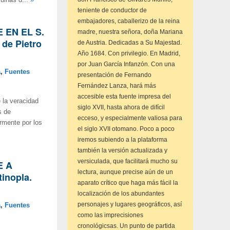
ruinas d...
»
teniente de conductor de
embajadores, caballerizo de la reina
E EN EL S.
madre, nuestra señora, doña Mariana
 de Pietro
de Austria. Dedicadas a Su Majestad.
Año 1684. Con privilegio. En Madrid,
por Juan García Infanzón. Con una
a
,
Fuentes
presentación de Fernando
Fernández Lanza, hará más
accesible esta fuente impresa del
e la veracidad
siglo XVII, hasta ahora de difícil
s de
ecceso, y especialmente valiosa para
rmente por los
el siglo XVII otomano. Poco a poco
iremos subiendo a la plataforma
también la versión actualizada y
versiculada, que facilitará mucho su
E A
lectura, aunque precise aún de un
inopla.
aparato crítico que haga más fácil la
localización de los abundantes
personajes y lugares geográficos, así
a
,
Fuentes
como las imprecisiones
cronológicsas. Un punto de partida