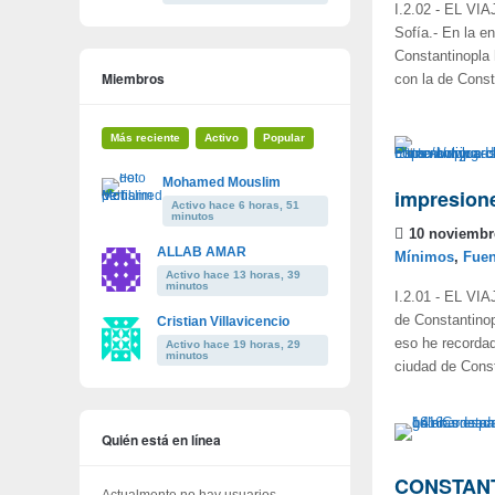
I.2.02 - EL VI
Sofía.- En la e
Constantinopla 
Miembros
con la de Const
Más reciente
Activo
Popular
Mohamed Mouslim
impresion
Activo hace 6 horas, 51
minutos
10 noviembr
ALLAB AMAR
Mínimos
,
Fuen
Activo hace 13 horas, 39
minutos
I.2.01 - EL VI
de Constantinop
Cristian Villavicencio
eso he recordad
Activo hace 19 horas, 29
minutos
ciudad de Const
Quién está en línea
CONSTAN
Actualmente no hay usuarios