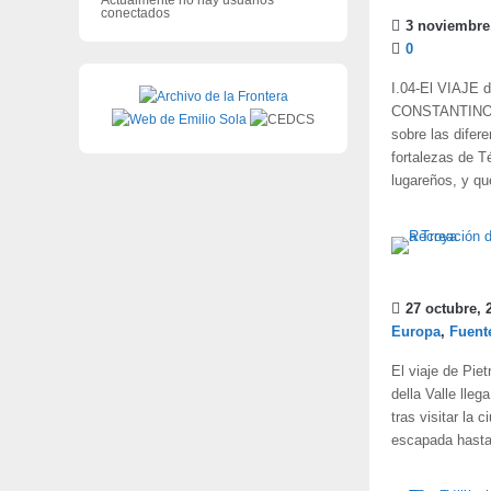
conectados
3 noviembre
0
I.04-El VIAJE
CONSTANTINOPLA
sobre las difer
fortalezas de T
lugareños, y qu
27 octubre, 
Europa
,
Fuent
El viaje de Piet
della Valle lleg
tras visitar la
escapada hasta 