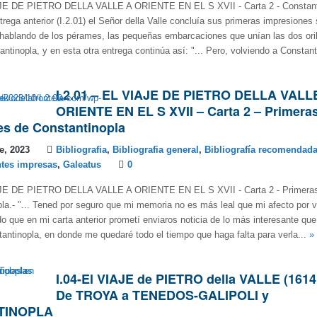
AJE DE PIETRO DELLA VALLE A ORIENTE EN EL S XVII - Carta 2 - Constant
ntrega anterior (I.2.01) el Señor della Valle concluía sus primeras impresiones
hablando de los pérames, las pequeñas embarcaciones que unían las dos oril
antinopla, y en esta otra entrega continúa así: "... Pero, volviendo a Constant
I.2.01 – EL VIAJE DE PIETRO DELLA VALL
ORIENTE EN EL S XVII – Carta 2 – Primera
es de Constantinopla
e, 2023
Bibliografia
,
Bibliografia general
,
Bibliografía recomendad
tes impresas
,
Galeatus
0
AJE DE PIETRO DELLA VALLE A ORIENTE EN EL S XVII - Carta 2 - Primeras
la.- "... Tened por seguro que mi memoria no es más leal que mi afecto por v
o que en mi carta anterior prometí enviaros noticia de lo más interesante que
antinopla, en donde me quedaré todo el tiempo que haga falta para verla...
»
I.04-El VIAJE de PIETRO della VALLE (1614
De TROYA a TENEDOS-GALIPOLI y
TINOPLA