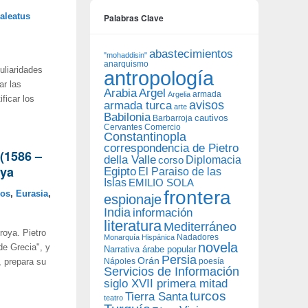
aleatus
Palabras Clave
abastecimientos
"mohaddisin"
anarquismo
uliaridades
antropología
ar las
Arabia
Argel
armada
Argelia
ficar los
avisos
armada turca
arte
Babilonia
Barbarroja
cautivos
Cervantes
Comercio
Constantinopla
correspondencia de Pietro
 (1586 –
della Valle
Diplomacia
corso
oya
Egipto
El Paraiso de las
Islas
EMILIO SOLA
frontera
mos
,
Eurasia
,
espionaje
India
información
literatura
Mediterráneo
Troya. Pietro
Nadadores
Monarquía Hispánica
novela
de Grecia", y
Narrativa árabe popular
Persia
Orán
Nápoles
poesía
, prepara su
Servicios de Información
siglo XVII primera mitad
turcos
Tierra Santa
teatro