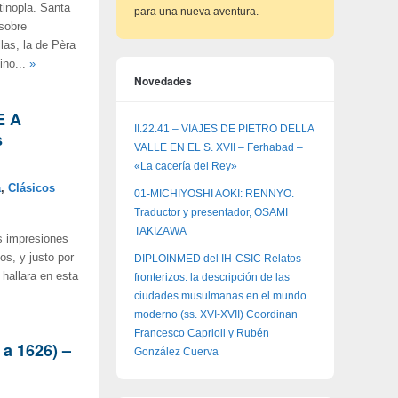
inopla. Santa
para una nueva aventura.
 sobre
las, la de Pèra
ino...
»
Novedades
E A
II.22.41 – VIAJES DE PIETRO DELLA
s
VALLE EN EL S. XVII – Ferhabad –
«La cacería del Rey»
a
,
Clásicos
01-MICHIYOSHI AOKI: RENNYO.
Traductor y presentador, OSAMI
TAKIZAWA
 impresiones
os, y justo por
DIPLOINMED del IH-CSIC Relatos
 hallara en esta
fronterizos: la descripción de las
ciudades musulmanas en el mundo
moderno (ss. XVI-XVII) Coordinan
Francesco Caprioli y Rubén
 a 1626) –
González Cuerva