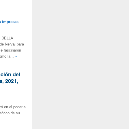
s impresas
,
RO DELLA
de Nerval para
me fascinaron
omo la...
»
cción del
a, 2021,
ró en el poder a
tórico de su