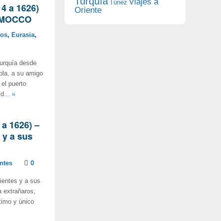
Turquía
Viajes a
Túnez
4 a 1626)
Oriente
LAMOCCO
mos
,
Eurasia
,
Turquía desde
pla, a su amigo
el puerto
d...
»
 a 1626) –
 y a sus
ntes
0
ientes y a sus
a extrañaros,
timo y único