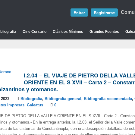
Entrar
Registrarse
Comun
bliografia
Cine Corsario
Clásicos Mínimos
Grandes Fuentes
Galea
I.2.04 – EL VIAJE DE PIETRO DELLA VALL
ORIENTE EN EL S XVII – Carta 2 – Constant
bizantinos y otomanos.
 2023
Bibliografia
,
Bibliografia general
,
Bibliografía recomendada
,
tes impresas
,
Galeatus
0
AJE DE PIETRO DELLA VALLE A ORIENTE EN EL S XVII - Carta 2 - Constant
tinos y otomanos.- En la entrega anterior, la I.2.03, el Señor della Valle come
rca de las cisternas de Constantinopla; con una descripción detallada de est