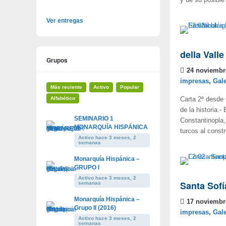
y de su posible
Ver entregas
della Valle
Grupos
24 noviembr
impresas
,
Gal
Más reciente
Activo
Popular
Alfabético
Carta 2ª desde 
de la historia.-
SEMINARIO 1
Constantinopla,
MONARQUÍA HISPÁNICA
turcos al constr
Activo hace 3 meses, 2
semanas
Monarquía Hispánica –
GRUPO I
Activo hace 3 meses, 2
Santa Sofí
semanas
Monarquía Hispánica –
17 noviembr
Grupo II (2016)
impresas
,
Gal
Activo hace 3 meses, 2
semanas