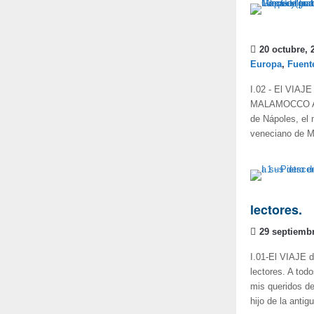
20 octubre, 
Europa
,
Fuent
I.02 - El VIAJE
MALAMOCCO Así 
de Nápoles, el 
veneciano de Ma
lectores.
29 septiembr
I.01-El VIAJE 
lectores. A todo
mis queridos de
hijo de la antig