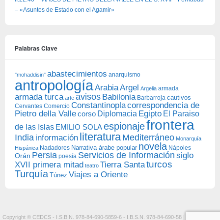
– «Asuntos de Estado con el Agamir»
Palabras Clave
abastecimientos
anarquismo
"mohaddisin"
antropología
Arabia
Argel
armada
Argelia
avisos
armada turca
Babilonia
Barbarroja
cautivos
arte
Constantinopla
correspondencia de
Cervantes
Comercio
Egipto
Pietro della Valle
Diplomacia
corso
El Paraiso
frontera
espionaje
de las Islas
EMILIO SOLA
literatura
India
Mediterráneo
información
Monarquía
novela
Narrativa árabe popular
Nadadores
Nápoles
Hispánica
Persia
Servicios de Información
siglo
Orán
poesía
turcos
XVII primera mitad
Tierra Santa
teatro
Turquía
Viajes a Oriente
Túnez
Copyright © CEDCS - I.S.B.N. 978-84-690-5859-6 - I.B.S.N. 978-84-690-58 |
Aviso Legal y