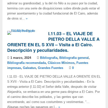
admirar su grandiosidad, y la del río Nilo a su paso por la ciudad,
termina con una serie de disquisiciones sobre dónde pudo estar el
primer asentamiento y la ciudad fundacional de El Cairo, además
de otros si...
»
I.11.03 – EL VIAJE DE
PIETRO DELLA VALLE A
ORIENTE EN EL S XVII – Visita a El Cairo.
Descripción y peculiaridades.
1 marzo, 2024
Bibliografia
,
Bibliografia general
,
Bibliografía recomendada
,
Clásicos Mínimos
,
Fuentes
impresas
,
Galeatus
,
Grandes Fuentes
0
I.11.03 - EL VIAJE DE PIETRO DELLA VALLE A ORIENTE EN EL
S XVII - Visita a El Cairo. Descripción y peculiaridades.- En la
entrega anterior (I.11.02) el Señor della Valle, después de visitar
Alejandría, se embarca en una germe para dirigirse a El Cairo. Por
el camino describe los poblados, y las gentes que van
encontrando, así como sus costumbres y vestimentas. “…
Algunas noches las pasamos en l...
»