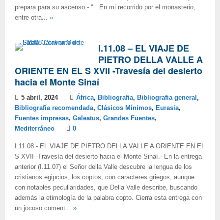
prepara para su ascenso.- “…En mi recorrido por el monasterio,
entre otra...
»
I.11.08 – EL VIAJE DE
PIETRO DELLA VALLE A
ORIENTE EN EL S XVII -Travesía del desierto
hacia el Monte Sinaí
5 abril, 2024
África
,
Bibliografia
,
Bibliografia general
,
Bibliografía recomendada
,
Clásicos Mínimos
,
Eurasia
,
Fuentes impresas
,
Galeatus
,
Grandes Fuentes
,
Mediterráneo
0
I.11.08 - EL VIAJE DE PIETRO DELLA VALLE A ORIENTE EN EL
S XVII -Travesía del desierto hacia el Monte Sinaí.- En la entrega
anterior (I.11.07) el Señor della Valle descubre la lengua de los
cristianos egipcios, los coptos, con caracteres griegos, aunque
con notables peculiaridades, que Della Valle describe, buscando
además la etimología de la palabra copto. Cierra esta entrega con
un jocoso coment...
»