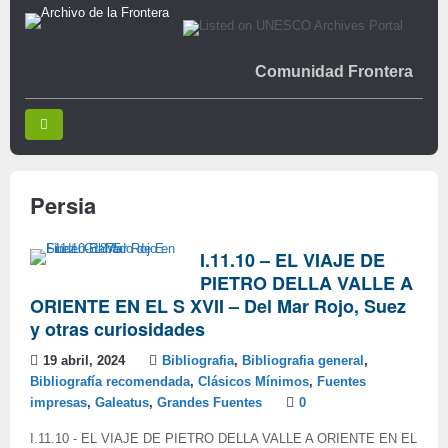
Comunidad Frontera
Persia
I.11.10 – EL VIAJE DE
PIETRO DELLA VALLE A
ORIENTE EN EL S XVII – Del Mar Rojo, Suez
y otras curiosidades
19 abril, 2024
Bibliografia
,
Bibliografia general
,
Bibliografía recomendada
,
Clásicos Mínimos
,
Fuentes
impresas
,
Galeatus
,
Grandes Fuentes
0
I.11.10 - EL VIAJE DE PIETRO DELLA VALLE A ORIENTE EN EL