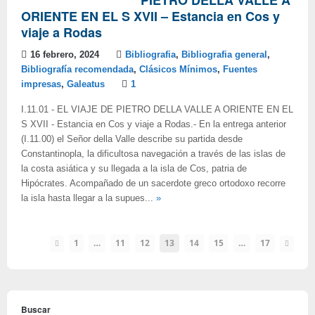
PIETRO DELLA VALLE A
ORIENTE EN EL S XVII – Estancia en Cos y
viaje a Rodas
16 febrero, 2024
Bibliografia
,
Bibliografia general
,
Bibliografía recomendada
,
Clásicos Mínimos
,
Fuentes
impresas
,
Galeatus
1
I.11.01 - EL VIAJE DE PIETRO DELLA VALLE A ORIENTE EN EL
S XVII - Estancia en Cos y viaje a Rodas.- En la entrega anterior
(I.11.00) el Señor della Valle describe su partida desde
Constantinopla, la dificultosa navegación a través de las islas de
la costa asiática y su llegada a la isla de Cos, patria de
Hipócrates. Acompañado de un sacerdote greco ortodoxo recorre
la isla hasta llegar a la supues...
»
1
…
11
12
13
14
15
…
17
Buscar