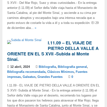
S XVII - Del Mar Rojo, Suez y otras curiosidades.- En la entrega
anterior (I.11.09) el Señor della Valle viaja hasta el Monasterio de
Santa Catalina, al pie del Monte Sinaí, y asciende a su cima por
caminos abruptos y escarpados bajo una intensa nevada que a
punto estuvo de costarle la vida a él y a toda su expedición. El 29
de diciembre aba...
»
I.11.09 – EL VIAJE DE
PIETRO DELLA VALLE A
ORIENTE EN EL S XVII -Subida al Monte
Sinaí.
12 abril, 2024
Bibliografia
,
Bibliografia general
,
Bibliografía recomendada
,
Clásicos Mínimos
,
Fuentes
impresas
,
Galeatus
,
Grandes Fuentes
0
I.11.09 - EL VIAJE DE PIETRO DELLA VALLE A ORIENTE EN EL
S XVII -Subida al Monte Sinaí.- En la entrega anterior (I.11.08) el
Señor della Valle viaja por el desierto, recorriendo los lugares por
los que dice pasaron los hebreos para atravesar el Mar Rojo; llega
hasta el Monasterio de Santa Catalina, junto al Monte Sinaí, y se