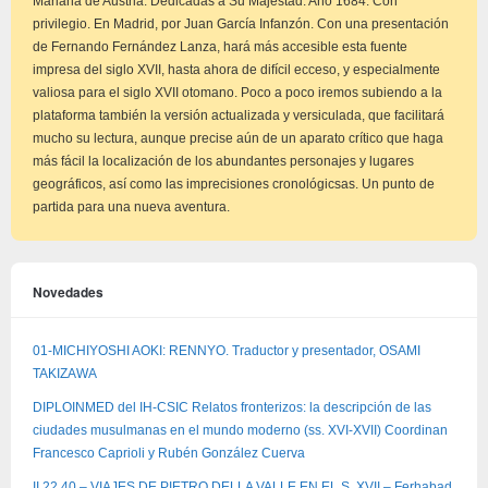
Mariana de Austria. Dedicadas a Su Majestad. Año 1684. Con
privilegio. En Madrid, por Juan García Infanzón. Con una presentación
de Fernando Fernández Lanza, hará más accesible esta fuente
impresa del siglo XVII, hasta ahora de difícil ecceso, y especialmente
valiosa para el siglo XVII otomano. Poco a poco iremos subiendo a la
plataforma también la versión actualizada y versiculada, que facilitará
mucho su lectura, aunque precise aún de un aparato crítico que haga
más fácil la localización de los abundantes personajes y lugares
geográficos, así como las imprecisiones cronológicsas. Un punto de
partida para una nueva aventura.
Novedades
01-MICHIYOSHI AOKI: RENNYO. Traductor y presentador, OSAMI
TAKIZAWA
DIPLOINMED del IH-CSIC Relatos fronterizos: la descripción de las
ciudades musulmanas en el mundo moderno (ss. XVI-XVII) Coordinan
Francesco Caprioli y Rubén González Cuerva
II.22.40 – VIAJES DE PIETRO DELLA VALLE EN EL S. XVII – Ferhabad