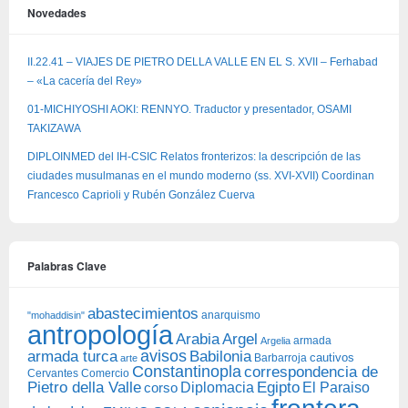
Novedades
II.22.41 – VIAJES DE PIETRO DELLA VALLE EN EL S. XVII – Ferhabad
– «La cacería del Rey»
01-MICHIYOSHI AOKI: RENNYO. Traductor y presentador, OSAMI
TAKIZAWA
DIPLOINMED del IH-CSIC Relatos fronterizos: la descripción de las
ciudades musulmanas en el mundo moderno (ss. XVI-XVII) Coordinan
Francesco Caprioli y Rubén González Cuerva
Palabras Clave
abastecimientos
anarquismo
"mohaddisin"
antropología
Arabia
Argel
armada
Argelia
avisos
armada turca
Babilonia
Barbarroja
cautivos
arte
Constantinopla
correspondencia de
Cervantes
Comercio
Egipto
Pietro della Valle
Diplomacia
corso
El Paraiso
frontera