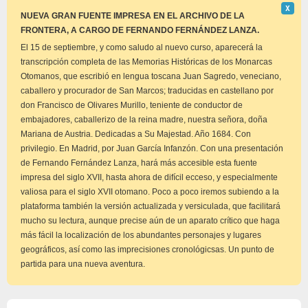
Descar
Χ
este
NUEVA GRAN FUENTE IMPRESA EN EL ARCHIVO DE LA
aviso
FRONTERA, A CARGO DE FERNANDO FERNÁNDEZ LANZA.
El 15 de septiembre, y como saludo al nuevo curso, aparecerá la
transcripción completa de las Memorias Históricas de los Monarcas
Otomanos, que escribió en lengua toscana Juan Sagredo, veneciano,
caballero y procurador de San Marcos; traducidas en castellano por
don Francisco de Olivares Murillo, teniente de conductor de
embajadores, caballerizo de la reina madre, nuestra señora, doña
Mariana de Austria. Dedicadas a Su Majestad. Año 1684. Con
privilegio. En Madrid, por Juan García Infanzón. Con una presentación
de Fernando Fernández Lanza, hará más accesible esta fuente
impresa del siglo XVII, hasta ahora de difícil ecceso, y especialmente
valiosa para el siglo XVII otomano. Poco a poco iremos subiendo a la
plataforma también la versión actualizada y versiculada, que facilitará
mucho su lectura, aunque precise aún de un aparato crítico que haga
más fácil la localización de los abundantes personajes y lugares
geográficos, así como las imprecisiones cronológicsas. Un punto de
partida para una nueva aventura.