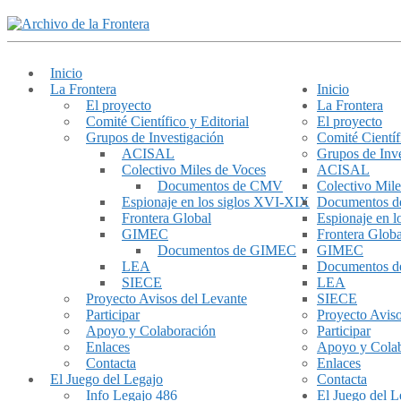
Inicio
La Frontera
Inicio
El proyecto
La Frontera
Comité Científico y Editorial
El proyecto
Grupos de Investigación
Comité Científ
ACISAL
Grupos de Inve
Colectivo Miles de Voces
ACISAL
Documentos de CMV
Colectivo Mile
Espionaje en los siglos XVI-XIX
Documentos 
Frontera Global
Espionaje en 
GIMEC
Frontera Globa
Documentos de GIMEC
GIMEC
LEA
Documentos 
SIECE
LEA
Proyecto Avisos del Levante
SIECE
Participar
Proyecto Aviso
Apoyo y Colaboración
Participar
Enlaces
Apoyo y Cola
Contacta
Enlaces
El Juego del Legajo
Contacta
Info Legajo 486
El Juego del L