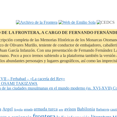
O DE LA FRONTERA, A CARGO DE FERNANDO FERNÁND
scripción completa de las Memorias Históricas de los Monarcas Otomano
o de Olivares Murillo, teniente de conductor de embajadores, caballeri
uan García Infanzón. Con una presentación de Fernando Fernández Lanz
tomano. Poco a poco iremos subiendo a la plataforma también la versión a
de los abundantes personajes y lugares geográficos, así como las impreci
 – Ferhabad – «La cacería del Rey»
or, OSAMI TAKIZAWA
n de las ciudades musulmanas en el mundo moderno (ss. XVI-XVII) C
avisos
a
Argel
armada turca
Babilonia
armada
caut
Argelia
arte
Barbarroja
frontera