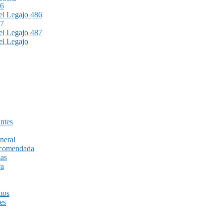
86
l Legajo 486
87
l Legajo 487
l Legajo
ntes
neral
recomendada
sas
ra
mos
es