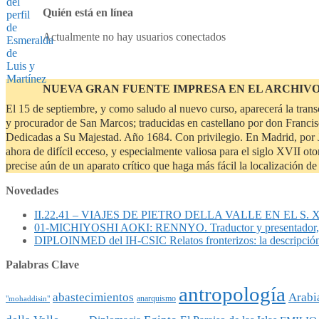
Quién está en línea
Actualmente no hay usuarios conectados
NUEVA GRAN FUENTE IMPRESA EN EL ARCHIV
El 15 de septiembre, y como saludo al nuevo curso, aparecerá la tran
y procurador de San Marcos; traducidas en castellano por don Francisc
Dedicadas a Su Majestad. Año 1684. Con privilegio. En Madrid, por J
ahora de difícil ecceso, y especialmente valiosa para el siglo XVII o
precise aún de un aparato crítico que haga más fácil la localización 
Novedades
II.22.41 – VIAJES DE PIETRO DELLA VALLE EN EL S. XVII
01-MICHIYOSHI AOKI: RENNYO. Traductor y presentad
DIPLOINMED del IH-CSIC Relatos fronterizos: la descripció
Palabras Clave
antropología
abastecimientos
Arabi
anarquismo
"mohaddisin"