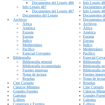
Documentos del Legajo 486
Info Legajo 4
Info Legajo 487
Documentos de
Documentos del Legajo 487
Info Legajo 4
Documentos del Legajo
Documentos de
Archivos
Documentos de
África
Archivos
América
África
Eurasia
América
Europa
Eurasia
Índico
Europa
Mediterráneo
Índico
Pacífico
Mediterráneo
Especial Cervantes
Pacífico
Bibliografia
Especial Cerva
Bibliografia general
Bibliografia
Bibliografía recomendada
Bibliografia ge
Fuentes impresas
Bibliografía 
Notas de lectura
Fuentes impre
Reseñas
Notas de lectu
Cine Corsario
Reseñas
Clásicos Mínimos
Cine Corsario
Grandes Fuentes
Clásicos Míni
Galeatus
Grandes Fuent
E-libros
Galeatus
Congresos y Eventos
E-libros