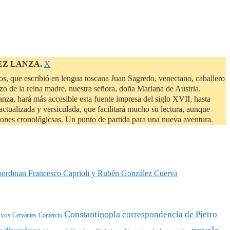
Descartar
EZ LANZA.
Χ
este
s, que escribió en lengua toscana Juan Sagredo, veneciano, caballero
aviso
zo de la reina madre, nuestra señora, doña Mariana de Austria.
a, hará más accesible esta fuente impresa del siglo XVII, hasta
ctualizada y versiculada, que facilitará mucho su lectura, aunque
siones cronológicsas. Un punto de partida para una nueva aventura.
oordinan Francesco Caprioli y Rubén González Cuerva
Constantinopla
correspondencia de Pietro
ivos
Cervantes
Comercio