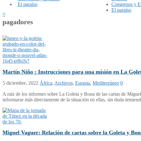
El paraíso
Congresos y E
El paraíso
pagadores
Martín Niño : Instrucciones para una misión en La Gole
5 diciembre, 2022
África
,
Archivos
,
Eurasia
,
Mediterráneo
0
A raíz de los informes sobre La Goleta y Bona de las cartas de Miguel
informarse más directamente de la situación en ellas, sin duda temien
Miguel Vaguer: Relación de cartas sobre la Goleta y Bon