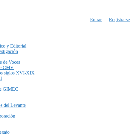
Entrar
Registrarse
ico y Editorial
stigación
s de Voces
de CMV
los siglos XVI-XIX
l
de GIMEC
s del Levante
boración
egajo