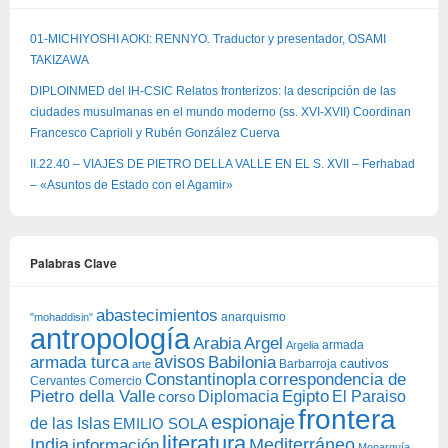
01-MICHIYOSHI AOKI: RENNYO. Traductor y presentador, OSAMI
TAKIZAWA
DIPLOINMED del IH-CSIC Relatos fronterizos: la descripción de las
ciudades musulmanas en el mundo moderno (ss. XVI-XVII) Coordinan
Francesco Caprioli y Rubén González Cuerva
II.22.40 – VIAJES DE PIETRO DELLA VALLE EN EL S. XVII – Ferhabad
– «Asuntos de Estado con el Agamir»
Palabras Clave
abastecimientos
anarquismo
"mohaddisin"
antropología
Arabia
Argel
armada
Argelia
avisos
armada turca
Babilonia
Barbarroja
cautivos
arte
Constantinopla
correspondencia de
Cervantes
Comercio
Egipto
Pietro della Valle
Diplomacia
corso
El Paraiso
frontera
espionaje
de las Islas
EMILIO SOLA
literatura
India
Mediterráneo
información
Monarquía