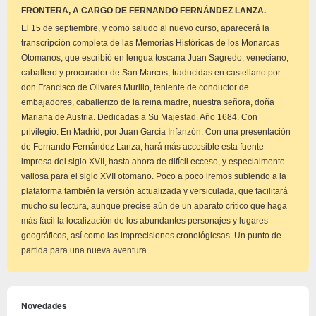
aviso
FRONTERA, A CARGO DE FERNANDO FERNÁNDEZ LANZA.
El 15 de septiembre, y como saludo al nuevo curso, aparecerá la
transcripción completa de las Memorias Históricas de los Monarcas
Otomanos, que escribió en lengua toscana Juan Sagredo, veneciano,
caballero y procurador de San Marcos; traducidas en castellano por
don Francisco de Olivares Murillo, teniente de conductor de
embajadores, caballerizo de la reina madre, nuestra señora, doña
Mariana de Austria. Dedicadas a Su Majestad. Año 1684. Con
privilegio. En Madrid, por Juan García Infanzón. Con una presentación
de Fernando Fernández Lanza, hará más accesible esta fuente
impresa del siglo XVII, hasta ahora de difícil ecceso, y especialmente
valiosa para el siglo XVII otomano. Poco a poco iremos subiendo a la
plataforma también la versión actualizada y versiculada, que facilitará
mucho su lectura, aunque precise aún de un aparato crítico que haga
más fácil la localización de los abundantes personajes y lugares
geográficos, así como las imprecisiones cronológicsas. Un punto de
partida para una nueva aventura.
Novedades