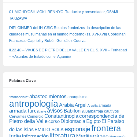
01-MICHIYOSHI AOKI: RENNYO. Traductor y presentador, OSAMI
TAKIZAWA
DIPLOINMED del IH-CSIC Relatos fronterizos: la descripción de las
ciudades musulmanas en el mundo moderno (ss. XVI-XVII) Coordinan
Francesco Caprioli y Rubén González Cuerva
II.22.40 – VIAJES DE PIETRO DELLA VALLE EN EL S. XVII – Ferhabad
– «Asuntos de Estado con el Agamir»
Palabras Clave
abastecimientos
anarquismo
"mohaddisin"
antropología
Arabia
Argel
armada
Argelia
avisos
armada turca
Babilonia
Barbarroja
cautivos
arte
Constantinopla
correspondencia de
Cervantes
Comercio
Egipto
Pietro della Valle
Diplomacia
corso
El Paraiso
frontera
espionaje
de las Islas
EMILIO SOLA
literatura
India
Mediterráneo
información
Monarquía