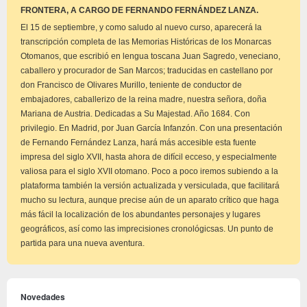
aviso
FRONTERA, A CARGO DE FERNANDO FERNÁNDEZ LANZA.
El 15 de septiembre, y como saludo al nuevo curso, aparecerá la
transcripción completa de las Memorias Históricas de los Monarcas
Otomanos, que escribió en lengua toscana Juan Sagredo, veneciano,
caballero y procurador de San Marcos; traducidas en castellano por
don Francisco de Olivares Murillo, teniente de conductor de
embajadores, caballerizo de la reina madre, nuestra señora, doña
Mariana de Austria. Dedicadas a Su Majestad. Año 1684. Con
privilegio. En Madrid, por Juan García Infanzón. Con una presentación
de Fernando Fernández Lanza, hará más accesible esta fuente
impresa del siglo XVII, hasta ahora de difícil ecceso, y especialmente
valiosa para el siglo XVII otomano. Poco a poco iremos subiendo a la
plataforma también la versión actualizada y versiculada, que facilitará
mucho su lectura, aunque precise aún de un aparato crítico que haga
más fácil la localización de los abundantes personajes y lugares
geográficos, así como las imprecisiones cronológicsas. Un punto de
partida para una nueva aventura.
Novedades