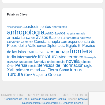
Palabras Clave
abastecimientos
anarquismo
"mohaddisin"
antropología
Arabia
Argel
armada
Argelia
avisos
armada turca
Babilonia
Barbarroja
cautivos
arte
Constantinopla
correspondencia de
Cervantes
Comercio
Egipto
Pietro della Valle
Diplomacia
corso
El Paraiso
frontera
espionaje
de las Islas
EMILIO SOLA
literatura
India
Mediterráneo
información
Monarquía
novela
Narrativa árabe popular
Nadadores
Nápoles
Hispánica
Persia
Servicios de Información
siglo
Orán
poesía
turcos
XVII primera mitad
Tierra Santa
teatro
Turquía
Viajes a Oriente
Túnez
Copyright © CEDCS - I.S.B.N. 978-84-690-5859-6 - I.B.S.N. 978-84-690-58 |
Aviso Legal y
Condiciones de Uso
|
Política de privacidad y Cookies
| Licencia
Creative Commons:
Reconocimiento-No comercial / 3.0 Unported License