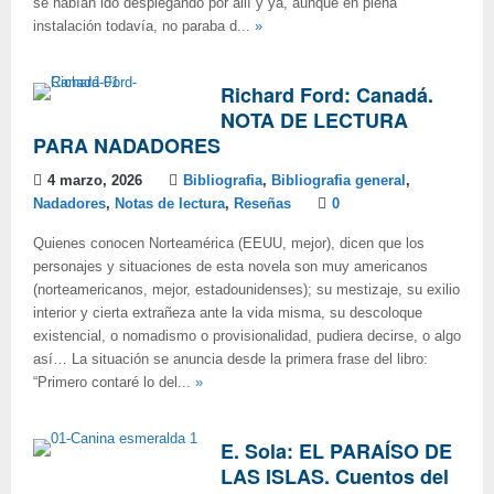
se habían ido desplegando por allí y ya, aunque en plena
instalación todavía, no paraba d...
»
Richard Ford: Canadá.
NOTA DE LECTURA
PARA NADADORES
4 marzo, 2026
Bibliografia
,
Bibliografia general
,
Nadadores
,
Notas de lectura
,
Reseñas
0
Quienes conocen Norteamérica (EEUU, mejor), dicen que los
personajes y situaciones de esta novela son muy americanos
(norteamericanos, mejor, estadounidenses); su mestizaje, su exilio
interior y cierta extrañeza ante la vida misma, su descoloque
existencial, o nomadismo o provisionalidad, pudiera decirse, o algo
así… La situación se anuncia desde la primera frase del libro:
“Primero contaré lo del...
»
E. Sola: EL PARAÍSO DE
LAS ISLAS. Cuentos del