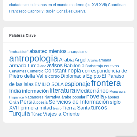
ciudades musulmanas en el mundo moderno (ss. XVI-XVII) Coordinan
Francesco Caprioli y Rubén González Cuerva
Palabras Clave
abastecimientos
anarquismo
"mohaddisin"
antropología
Arabia
Argel
armada
Argelia
avisos
armada turca
Babilonia
Barbarroja
cautivos
arte
Constantinopla
correspondencia de
Cervantes
Comercio
Egipto
Pietro della Valle
Diplomacia
corso
El Paraiso
frontera
espionaje
de las Islas
EMILIO SOLA
literatura
India
Mediterráneo
información
Monarquía
novela
Narrativa árabe popular
Nadadores
Nápoles
Hispánica
Persia
Servicios de Información
siglo
Orán
poesía
turcos
XVII primera mitad
Tierra Santa
teatro
Turquía
Viajes a Oriente
Túnez