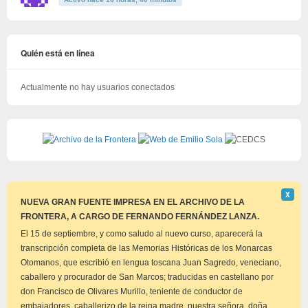
Quién está en línea
Actualmente no hay usuarios conectados
Descar
Χ
este
NUEVA GRAN FUENTE IMPRESA EN EL ARCHIVO DE LA
aviso
FRONTERA, A CARGO DE FERNANDO FERNÁNDEZ LANZA.
El 15 de septiembre, y como saludo al nuevo curso, aparecerá la
transcripción completa de las Memorias Históricas de los Monarcas
Otomanos, que escribió en lengua toscana Juan Sagredo, veneciano,
caballero y procurador de San Marcos; traducidas en castellano por
don Francisco de Olivares Murillo, teniente de conductor de
embajadores, caballerizo de la reina madre, nuestra señora, doña