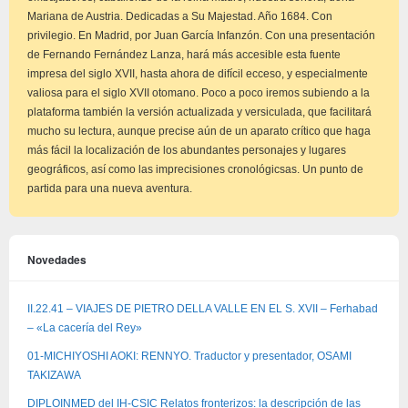
Mariana de Austria. Dedicadas a Su Majestad. Año 1684. Con
privilegio. En Madrid, por Juan García Infanzón. Con una presentación
de Fernando Fernández Lanza, hará más accesible esta fuente
impresa del siglo XVII, hasta ahora de difícil ecceso, y especialmente
valiosa para el siglo XVII otomano. Poco a poco iremos subiendo a la
plataforma también la versión actualizada y versiculada, que facilitará
mucho su lectura, aunque precise aún de un aparato crítico que haga
más fácil la localización de los abundantes personajes y lugares
geográficos, así como las imprecisiones cronológicsas. Un punto de
partida para una nueva aventura.
Novedades
II.22.41 – VIAJES DE PIETRO DELLA VALLE EN EL S. XVII – Ferhabad
– «La cacería del Rey»
01-MICHIYOSHI AOKI: RENNYO. Traductor y presentador, OSAMI
TAKIZAWA
DIPLOINMED del IH-CSIC Relatos fronterizos: la descripción de las