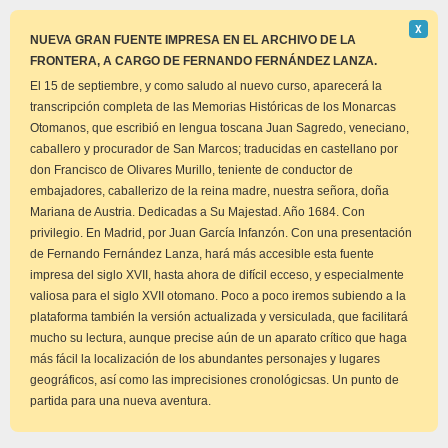
Descar
Χ
este
NUEVA GRAN FUENTE IMPRESA EN EL ARCHIVO DE LA
aviso
FRONTERA, A CARGO DE FERNANDO FERNÁNDEZ LANZA.
El 15 de septiembre, y como saludo al nuevo curso, aparecerá la
transcripción completa de las Memorias Históricas de los Monarcas
Otomanos, que escribió en lengua toscana Juan Sagredo, veneciano,
caballero y procurador de San Marcos; traducidas en castellano por
don Francisco de Olivares Murillo, teniente de conductor de
embajadores, caballerizo de la reina madre, nuestra señora, doña
Mariana de Austria. Dedicadas a Su Majestad. Año 1684. Con
privilegio. En Madrid, por Juan García Infanzón. Con una presentación
de Fernando Fernández Lanza, hará más accesible esta fuente
impresa del siglo XVII, hasta ahora de difícil ecceso, y especialmente
valiosa para el siglo XVII otomano. Poco a poco iremos subiendo a la
plataforma también la versión actualizada y versiculada, que facilitará
mucho su lectura, aunque precise aún de un aparato crítico que haga
más fácil la localización de los abundantes personajes y lugares
geográficos, así como las imprecisiones cronológicsas. Un punto de
partida para una nueva aventura.