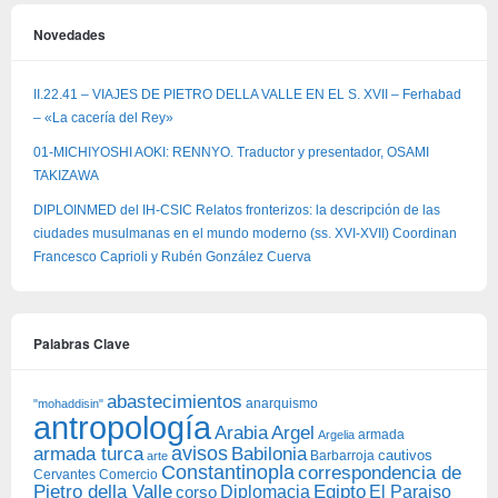
Novedades
II.22.41 – VIAJES DE PIETRO DELLA VALLE EN EL S. XVII – Ferhabad
– «La cacería del Rey»
01-MICHIYOSHI AOKI: RENNYO. Traductor y presentador, OSAMI
TAKIZAWA
DIPLOINMED del IH-CSIC Relatos fronterizos: la descripción de las
ciudades musulmanas en el mundo moderno (ss. XVI-XVII) Coordinan
Francesco Caprioli y Rubén González Cuerva
Palabras Clave
abastecimientos
anarquismo
"mohaddisin"
antropología
Arabia
Argel
armada
Argelia
avisos
armada turca
Babilonia
Barbarroja
cautivos
arte
Constantinopla
correspondencia de
Cervantes
Comercio
Egipto
Pietro della Valle
Diplomacia
corso
El Paraiso