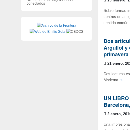
15 febrero, 
conectados
Sobre formas im
centros de acog
sentido común. 
Dos artícu
Argullol y
primavera
21 enero, 20
Dos lecturas es
Moderna.
»
UN LIBRO 
Barcelona,
2 enero, 201
Una impresionan