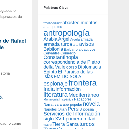
Palabras Clave
fugiados o
Ejercicios de
abastecimientos
"mohaddisin"
anarquismo
antropología
Arabia
Argel
o de Rafael
armada
Argelia
avisos
armada turca
arte
de
Babilonia
Barbarroja
cautivos
Cervantes
Comercio
Constantinopla
correspondencia de Pietro
della Valle
Diplomacia
corso
Egipto
El Paraiso de las
storia
Islas
EMILIO SOLA
frontera
espionaje
India
información
literatura
Mediterráneo
O.
Nadadores
Monarquía Hispánica
novela
Narrativa árabe popular
Persia
Orán
Nápoles
poesía
Servicios de Información
siglo XVII primera mitad
turcos
lidad, o como
Tierra Santa
teatro