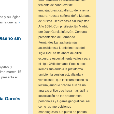
teniente de conductor de
embajadores, caballerizo de la reina
madre, nuestra señora, doña Mariana
os y su lógica
de Austria. Dedicadas a Su Majestad.
es la guerra.
»
Año 1684. Con privilegio. En Madrid,
por Juan García Infanzón. Con una
Diseño sin
presentación de Fernando
Fernández Lanza, hará más
accesible esta fuente impresa del
siglo XVII, hasta ahora de difícil
ecceso, y especialmente valiosa para
el siglo XVII otomano. Poco a poco
agenes-y-
iremos subiendo a la plataforma
óximo martes 15
también la versión actualizada y
e presenta el
versiculada, que facilitará mucho su
lectura, aunque precise aún de un
aparato crítico que haga más fácil la
localización de los abundantes
nia Garcés
personajes y lugares geográficos, así
como las imprecisiones
cronológicsas. Un punto de partida