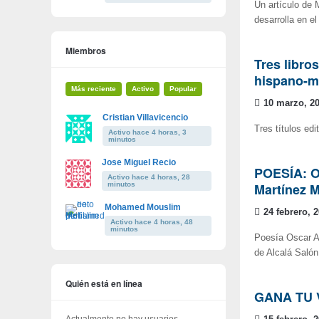
Un artículo de 
desarrolla en e
Miembros
Tres libro
hispano-ma
Más reciente
Activo
Popular
10 marzo, 2
Cristian Villavicencio
Tres títulos ed
Activo hace 4 horas, 3
minutos
Jose Miguel Recio
POESÍA: Os
Activo hace 4 horas, 28
minutos
Martínez M
Mohamed Mouslim
24 febrero, 
Activo hace 4 horas, 48
minutos
Poesía Oscar A
de Alcalá Salón
Quién está en línea
GANA TU 
Actualmente no hay usuarios