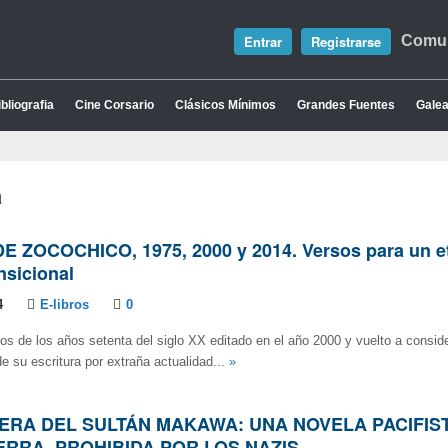
Entrar
Registrarse
Comun
bliografia
Cine Corsario
Clásicos Mínimos
Grandes Fuentes
Galea
a
 ZOCOCHICO, 1975, 2000 y 2014. Versos para un e
nsicional
4
E-libros
0
sos de los años setenta del siglo XX editado en el año 2000 y vuelto a conside
e su escritura por extraña actualidad...
»
ERA DEL SULTÁN MAKAWA: UNA NOVELA PACIFIST
RRA, PROHIBIDA POR LOS NAZIS