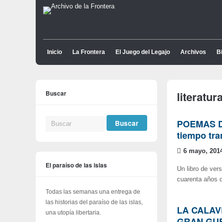
Inicio
La Frontera
El Juego del Legajo
Archivos
Bi
Buscar
literatur
POEMAS DE
tiempo tra
6 mayo, 201
El paraíso de las islas
Un libro de ver
cuarenta años d
Todas las semanas una entrega de
las historias del paraíso de las islas,
LA CALAV
una utopía libertaria.
GRAN GUE