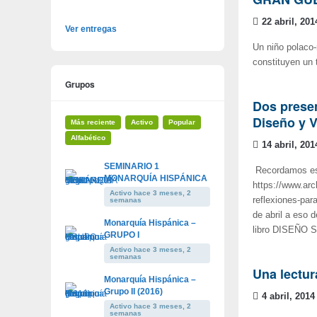
22 abril, 201
Ver entregas
Un niño polaco-
constituyen un 
Grupos
Dos presen
Diseño y 
Más reciente
Activo
Popular
Alfabético
14 abril, 201
SEMINARIO 1
Recordamos este
MONARQUÍA HISPÁNICA
https://www.arc
Activo hace 3 meses, 2
reflexiones-par
semanas
de abril a eso d
Monarquía Hispánica –
libro DISEÑO 
GRUPO I
Activo hace 3 meses, 2
semanas
Una lectur
Monarquía Hispánica –
Grupo II (2016)
4 abril, 2014
Activo hace 3 meses, 2
semanas