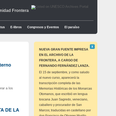
idad Frontera
tus
E-libros
Congresos y Eventos
El paraíso
Descartar
Χ
este
NUEVA GRAN FUENTE IMPRESA
aviso
EN EL ARCHIVO DE LA
FRONTERA, A CARGO DE
terno
FERNANDO FERNÁNDEZ LANZA.
El 15 de septiembre, y como saludo
al nuevo curso, aparecerá la
transcripción completa de las
rar a los
Memorias Históricas de los Monarcas
Otomanos, que escribió en lengua
toscana Juan Sagredo, veneciano,
caballero y procurador de San
A DE LA
Marcos; traducidas en castellano por
don Francisco de Olivares Murillo,