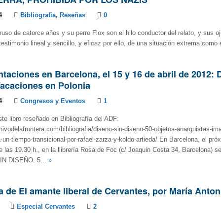
4
Bibliografia
,
Reseñas
0
ruso de catorce años y su perro Flox son el hilo conductor del relato, y sus oj
testimonio lineal y sencillo, y eficaz por ello, de una situación extrema como 
taciones en Barcelona, el 15 y 16 de abril de 2012: 
Vacaciones en Polonia
4
Congresos y Eventos
1
 libro reseñado en Bibliografía del ADF:
hivodelafrontera.com/bibliografia/diseno-sin-diseno-50-objetos-anarquistas-im
a-un-tiempo-transicional-por-rafael-zarza-y-koldo-artieda/ En Barcelona, el pr
e las 19.30 h., en la llibrería Rosa de Foc (c/ Joaquin Costa 34, Barcelona) s
SIN DISEÑO. 5...
»
a de El amante liberal de Cervantes, por María Anto
Especial Cervantes
2