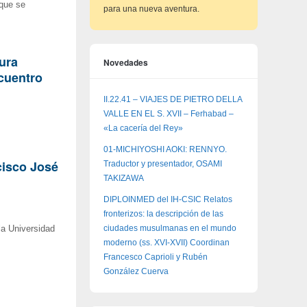
 que se
para una nueva aventura.
tura
Novedades
ncuentro
II.22.41 – VIAJES DE PIETRO DELLA
VALLE EN EL S. XVII – Ferhabad –
«La cacería del Rey»
01-MICHIYOSHI AOKI: RENNYO.
cisco José
Traductor y presentador, OSAMI
TAKIZAWA
DIPLOINMED del IH-CSIC Relatos
fronterizos: la descripción de las
ciudades musulmanas en el mundo
la Universidad
moderno (ss. XVI-XVII) Coordinan
Francesco Caprioli y Rubén
González Cuerva