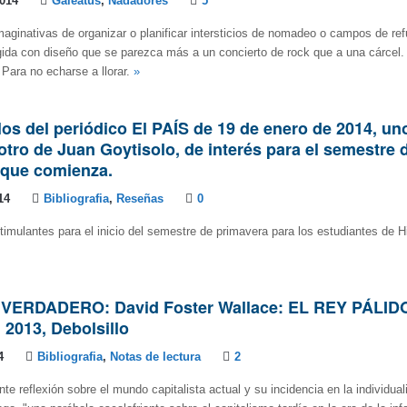
2014
Galeatus
,
Nadadores
5
aginativas de organizar o planificar intersticios de nomadeo o campos de re
ida con diseño que se parezca más a un concierto de rock que a una cárcel. 
Para no echarse a llorar.
»
los del periódico El PAÍS de 19 de enero de 2014, un
 otro de Juan Goytisolo, de interés para el semestre 
 que comienza.
14
Bibliografia
,
Reseñas
0
timulantes para el inicio del semestre de primavera para los estudiantes de Hi
VERDADERO: David Foster Wallace: EL REY PÁLID
 2013, Debolsillo
4
Bibliografia
,
Notas de lectura
2
te reflexión sobre el mundo capitalista actual y su incidencia en la individua