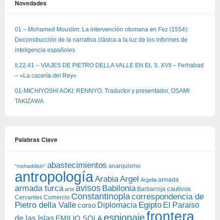
Novedades
01 – Mohamed Mouslim: La intervención otomana en Fez (1554):
Deconstrucción de la narrativa clásica a la luz de los informes de
inteligencia españoles
II.22.41 – VIAJES DE PIETRO DELLA VALLE EN EL S. XVII – Ferhabad
– «La cacería del Rey»
01-MICHIYOSHI AOKI: RENNYO. Traductor y presentador, OSAMI
TAKIZAWA
Palabras Clave
abastecimientos
anarquismo
"mohaddisin"
antropología
Arabia
Argel
armada
Argelia
avisos
armada turca
Babilonia
Barbarroja
cautivos
arte
Constantinopla
correspondencia de
Cervantes
Comercio
Egipto
Pietro della Valle
Diplomacia
corso
El Paraiso
frontera
espionaje
de las Islas
EMILIO SOLA