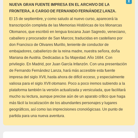
Descar
Χ
este
NUEVA GRAN FUENTE IMPRESA EN EL ARCHIVO DE LA
aviso
FRONTERA, A CARGO DE FERNANDO FERNÁNDEZ LANZA.
El 15 de septiembre, y como saludo al nuevo curso, aparecerá la
transcripción completa de las Memorias Históricas de los Monarcas
Otomanos, que escribió en lengua toscana Juan Sagredo, veneciano,
caballero y procurador de San Marcos; traducidas en castellano por
don Francisco de Olivares Murillo, teniente de conductor de
embajadores, caballerizo de la reina madre, nuestra señora, doña
Mariana de Austria. Dedicadas a Su Majestad. Año 1684. Con
privilegio. En Madrid, por Juan García Infanzón. Con una presentación
de Fernando Fernández Lanza, hará más accesible esta fuente
impresa del siglo XVII, hasta ahora de difícil ecceso, y especialmente
valiosa para el siglo XVII otomano. Poco a poco iremos subiendo a la
plataforma también la versión actualizada y versiculada, que facilitará
mucho su lectura, aunque precise aún de un aparato crítico que haga
más fácil la localización de los abundantes personajes y lugares
geográficos, así como las imprecisiones cronológicsas. Un punto de
partida para una nueva aventura.