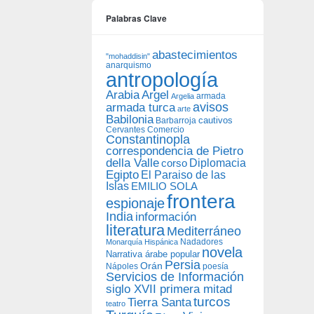
Palabras Clave
abastecimientos
"mohaddisin"
anarquismo
antropología
Arabia
Argel
armada
Argelia
avisos
armada turca
arte
Babilonia
Barbarroja
cautivos
Cervantes
Comercio
Constantinopla
correspondencia de Pietro
della Valle
Diplomacia
corso
Egipto
El Paraiso de las
Islas
EMILIO SOLA
frontera
espionaje
India
información
literatura
Mediterráneo
Nadadores
Monarquía Hispánica
novela
Narrativa árabe popular
Persia
Orán
Nápoles
poesía
Servicios de Información
siglo XVII primera mitad
turcos
Tierra Santa
teatro