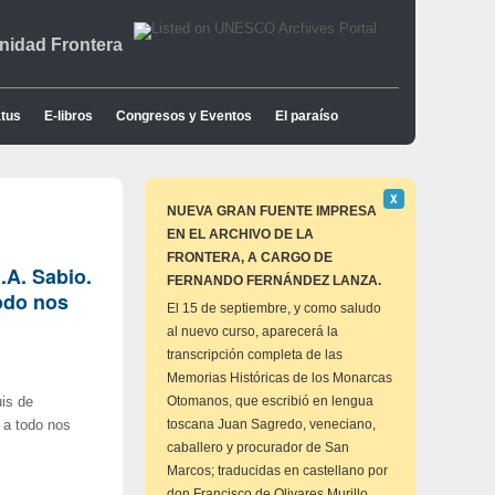
idad Frontera
tus
E-libros
Congresos y Eventos
El paraíso
Descartar
Χ
este
NUEVA GRAN FUENTE IMPRESA
aviso
EN EL ARCHIVO DE LA
FRONTERA, A CARGO DE
.A. Sabio.
FERNANDO FERNÁNDEZ LANZA.
odo nos
El 15 de septiembre, y como saludo
al nuevo curso, aparecerá la
transcripción completa de las
Memorias Históricas de los Monarcas
Otomanos, que escribió en lengua
uis de
toscana Juan Sagredo, veneciano,
 a todo nos
caballero y procurador de San
Marcos; traducidas en castellano por
don Francisco de Olivares Murillo,