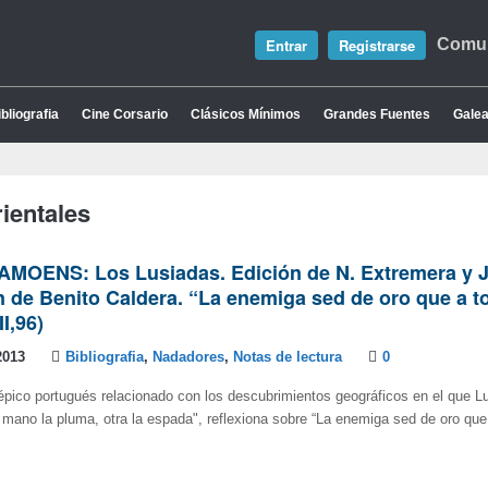
Entrar
Registrarse
Comun
bliografia
Cine Corsario
Clásicos Mínimos
Grandes Fuentes
Galea
rientales
AMOENS: Los Lusiadas. Edición de N. Extremera y J
 de Benito Caldera. “La enemiga sed de oro que a t
II,96)
2013
Bibliografia
,
Nadadores
,
Notas de lectura
0
pico portugués relacionado con los descubrimientos geográficos en el que L
ano la pluma, otra la espada", reflexiona sobre “La enemiga sed de oro que