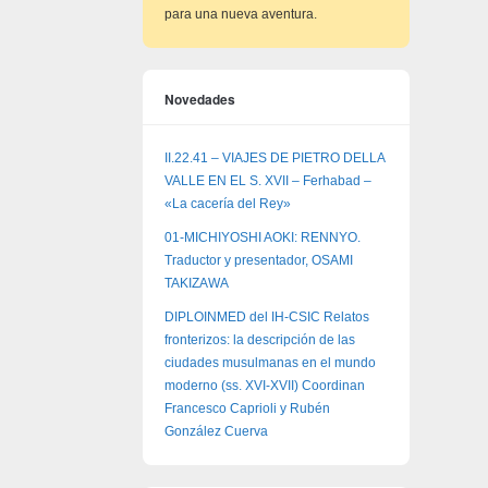
para una nueva aventura.
Novedades
II.22.41 – VIAJES DE PIETRO DELLA
VALLE EN EL S. XVII – Ferhabad –
«La cacería del Rey»
01-MICHIYOSHI AOKI: RENNYO.
Traductor y presentador, OSAMI
TAKIZAWA
DIPLOINMED del IH-CSIC Relatos
fronterizos: la descripción de las
ciudades musulmanas en el mundo
moderno (ss. XVI-XVII) Coordinan
Francesco Caprioli y Rubén
González Cuerva