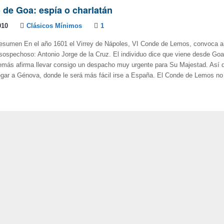
 de Goa: espía o charlatán
010
Clásicos Mínimos
1
Resumen En el año 1601 el Virrey de Nápoles, VI Conde de Lemos, convoca a
ospechoso: Antonio Jorge de la Cruz. El individuo dice que viene desde Goa,
emás afirma llevar consigo un despacho muy urgente para Su Majestad. Así 
llegar a Génova, donde le será más fácil irse a España. El Conde de Lemos no