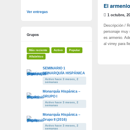
El armenio
Ver entregas
1 octubre, 2
Descripción / 
personaje muy s
Grupos
es armenio. Ad
al virrey para 
Más reciente
Activo
Popular
Alfabético
SEMINARIO 1
MONARQUÍA HISPÁNICA
Activo hace 3 meses, 2
semanas
Monarquía Hispánica –
GRUPO I
Activo hace 3 meses, 2
semanas
Monarquía Hispánica –
Grupo II (2016)
Activo hace 3 meses, 2
semanas