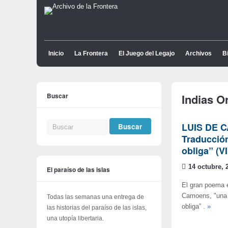
Inicio
La Frontera
El Juego del Legajo
Archivos
Bi
Buscar
Indias O
LUIS DE C
Traducción
obliga” (VI
14 octubre, 
El paraíso de las islas
El gran poema é
Camoens, "una m
Todas las semanas una entrega de
obliga” .
»
las historias del paraíso de las islas,
una utopía libertaria.