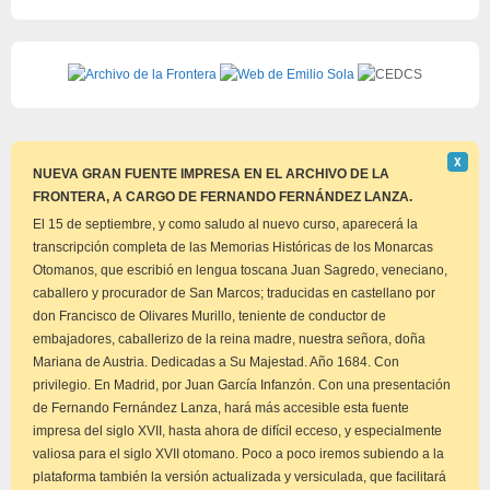
Descar
Χ
este
NUEVA GRAN FUENTE IMPRESA EN EL ARCHIVO DE LA
aviso
FRONTERA, A CARGO DE FERNANDO FERNÁNDEZ LANZA.
El 15 de septiembre, y como saludo al nuevo curso, aparecerá la
transcripción completa de las Memorias Históricas de los Monarcas
Otomanos, que escribió en lengua toscana Juan Sagredo, veneciano,
caballero y procurador de San Marcos; traducidas en castellano por
don Francisco de Olivares Murillo, teniente de conductor de
embajadores, caballerizo de la reina madre, nuestra señora, doña
Mariana de Austria. Dedicadas a Su Majestad. Año 1684. Con
privilegio. En Madrid, por Juan García Infanzón. Con una presentación
de Fernando Fernández Lanza, hará más accesible esta fuente
impresa del siglo XVII, hasta ahora de difícil ecceso, y especialmente
valiosa para el siglo XVII otomano. Poco a poco iremos subiendo a la
plataforma también la versión actualizada y versiculada, que facilitará