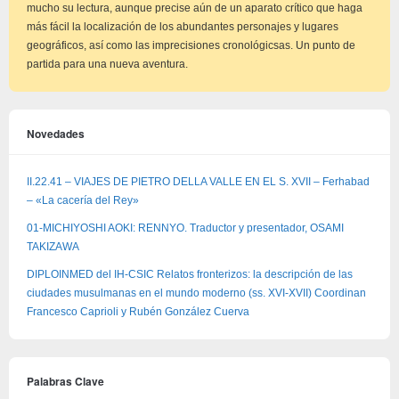
mucho su lectura, aunque precise aún de un aparato crítico que haga
más fácil la localización de los abundantes personajes y lugares
geográficos, así como las imprecisiones cronológicsas. Un punto de
partida para una nueva aventura.
Novedades
II.22.41 – VIAJES DE PIETRO DELLA VALLE EN EL S. XVII – Ferhabad
– «La cacería del Rey»
01-MICHIYOSHI AOKI: RENNYO. Traductor y presentador, OSAMI
TAKIZAWA
DIPLOINMED del IH-CSIC Relatos fronterizos: la descripción de las
ciudades musulmanas en el mundo moderno (ss. XVI-XVII) Coordinan
Francesco Caprioli y Rubén González Cuerva
Palabras Clave