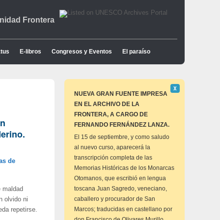
idad Frontera
tus
E-libros
Congresos y Eventos
El paraíso
Descartar
Χ
este
NUEVA GRAN FUENTE IMPRESA
aviso
EN EL ARCHIVO DE LA
FRONTERA, A CARGO DE
un
FERNANDO FERNÁNDEZ LANZA.
erino.
El 15 de septiembre, y como saludo
al nuevo curso, aparecerá la
transcripción completa de las
as de
Memorias Históricas de los Monarcas
Otomanos, que escribió en lengua
toscana Juan Sagredo, veneciano,
de maldad
caballero y procurador de San
 olvido ni
Marcos; traducidas en castellano por
da repetirse.
don Francisco de Olivares Murillo,