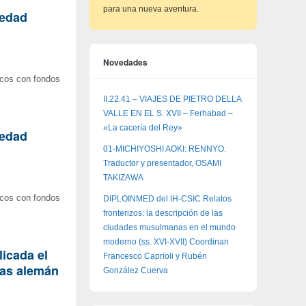
para una nueva aventura.
üedad
Novedades
icos con fondos
II.22.41 – VIAJES DE PIETRO DELLA
VALLE EN EL S. XVII – Ferhabad –
«La cacería del Rey»
üedad
01-MICHIYOSHI AOKI: RENNYO.
Traductor y presentador, OSAMI
TAKIZAWA
icos con fondos
DIPLOINMED del IH-CSIC Relatos
fronterizos: la descripción de las
ciudades musulmanas en el mundo
moderno (ss. XVI-XVII) Coordinan
licada el
Francesco Caprioli y Rubén
zas alemán
González Cuerva