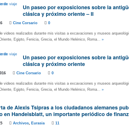
Un paseo por exposiciones sobre la antig
clásica y próximo oriente – II
16
Cine Corsario
0
de videos realizados durante mis visitas a excavaciones y museos arqueológ
riente, Egipto, Fenicia, Grecia, el Mundo Helénico, Roma...
»
Un paseo por exposiciones sobre la antig
clásica y próximo oriente
2016
Cine Corsario
0
de videos realizados durante mis visitas a excavaciones y museos arqueológ
riente, Egipto, Fenicia, Grecia, el Mundo Helénico, Roma...
»
rta de Alexis Tsipras a los ciudadanos alemanes pub
o en Handelsblatt, un importante periódico de finan
15
Archivos
,
Eurasia
11