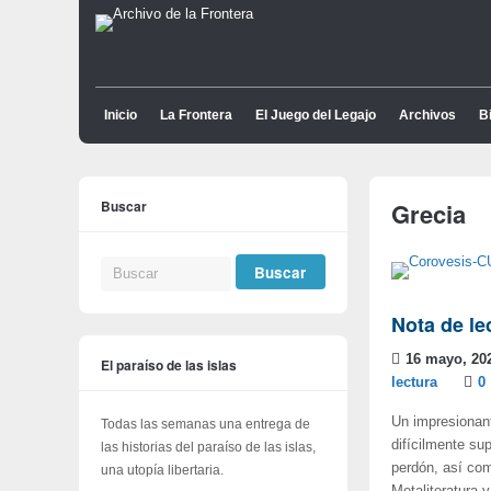
Inicio
La Frontera
El Juego del Legajo
Archivos
Bi
Buscar
Grecia
Nota de le
16 mayo, 20
El paraíso de las islas
lectura
0
Un impresionant
Todas las semanas una entrega de
difícilmente su
las historias del paraíso de las islas,
perdón, así com
una utopía libertaria.