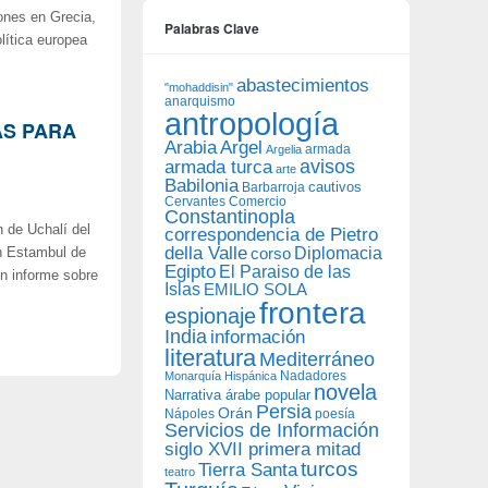
ones en Grecia,
Palabras Clave
olítica europea
abastecimientos
"mohaddisin"
anarquismo
antropología
AS PARA
Arabia
Argel
armada
Argelia
avisos
armada turca
arte
Babilonia
Barbarroja
cautivos
Cervantes
Comercio
Constantinopla
n de Uchalí del
correspondencia de Pietro
della Valle
Diplomacia
corso
en Estambul de
Egipto
El Paraiso de las
un informe sobre
Islas
EMILIO SOLA
frontera
espionaje
India
información
literatura
Mediterráneo
Nadadores
Monarquía Hispánica
novela
Narrativa árabe popular
Persia
Orán
Nápoles
poesía
Servicios de Información
siglo XVII primera mitad
turcos
Tierra Santa
teatro