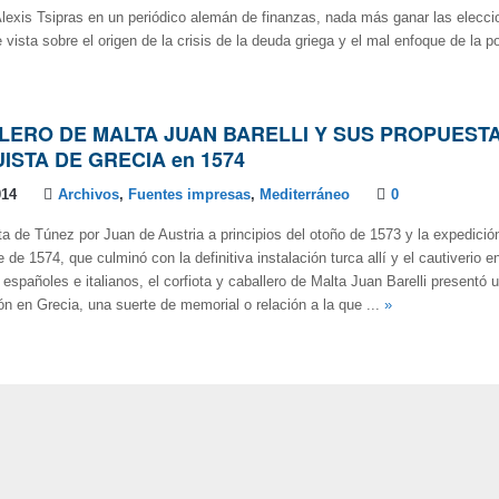
Alexis Tsipras en un periódico alemán de finanzas, nada más ganar las elecci
vista sobre el origen de la crisis de la deuda griega y el mal enfoque de la p
LERO DE MALTA JUAN BARELLI Y SUS PROPUEST
ISTA DE GRECIA en 1574
014
Archivos
,
Fuentes impresas
,
Mediterráneo
0
ta de Túnez por Juan de Austria a principios del otoño de 1573 y la expedició
 de 1574, que culminó con la definitiva instalación turca allí y el cautiverio 
españoles e italianos, el corfiota y caballero de Malta Juan Barelli presentó 
ón en Grecia, una suerte de memorial o relación a la que ...
»