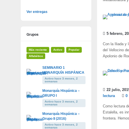
Metaliteratura 
Ver entregas
Grupos
5 febrero, 2
Con la Iliada y
Más reciente
Activo
Popular
del Vellocino d
Apolonio de Rod
Alfabético
SEMINARIO 1
MONARQUÍA HISPÁNICA
Activo hace 3 meses, 2
semanas
22 julio, 201
Monarquía Hispánica –
GRUPO I
lectura
0
Activo hace 3 meses, 2
semanas
Como lectura de
Estalella, es in
Monarquía Hispánica –
frontera. Hemos
Grupo II (2016)
Activo hace 3 meses, 2
semanas