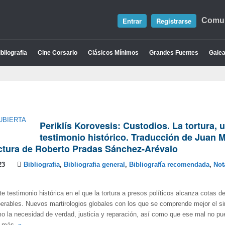
Entrar
Registrarse
Comun
bliografia
Cine Corsario
Clásicos Mínimos
Grandes Fuentes
Galea
Periklís Korovesis: Custodios. La tortura, 
testimonio histórico. Traducción de Juan M
ctura de Roberto Pradas Sánchez-Arévalo
23
Bibliografia
,
Bibliografia general
,
Bibliografía recomendada
,
Not
e testimonio histórica en el que la tortura a presos políticos alcanza cotas 
perables. Nuevos martirologios globales con los que se comprende mejor el sin
o la necesidad de verdad, justicia y reparación, así como que ese mal no pue