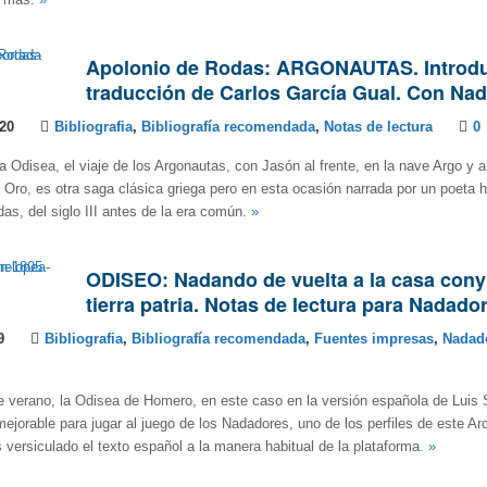
y más.
»
Apolonio de Rodas: ARGONAUTAS. Introdu
traducción de Carlos García Gual. Con Na
020
Bibliografia
,
Bibliografía recomendada
,
Notas de lectura
0
 la Odisea, el viaje de los Argonautas, con Jasón al frente, en la nave Argo y 
e Oro, es otra saga clásica griega pero en esta ocasión narrada por un poeta h
as, del siglo III antes de la era común.
»
ODISEO: Nadando de vuelta a la casa conyu
tierra patria. Notas de lectura para Nadado
9
Bibliografia
,
Bibliografía recomendada
,
Fuentes impresas
,
Nadad
 verano, la Odisea de Homero, en este caso en la versión española de Luis 
mejorable para jugar al juego de los Nadadores, uno de los perfiles de este Ar
 versiculado el texto español a la manera habitual de la plataforma.
»