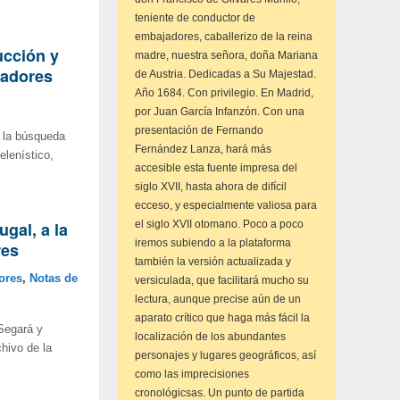
teniente de conductor de
embajadores, caballerizo de la reina
cción y
madre, nuestra señora, doña Mariana
dadores
de Austria. Dedicadas a Su Majestad.
Año 1684. Con privilegio. En Madrid,
por Juan García Infanzón. Con una
presentación de Fernando
a la búsqueda
Fernández Lanza, hará más
elenístico,
accesible esta fuente impresa del
siglo XVII, hasta ahora de difícil
ecceso, y especialmente valiosa para
gal, a la
el siglo XVII otomano. Poco a poco
iremos subiendo a la plataforma
res
también la versión actualizada y
ores
,
Notas de
versiculada, que facilitará mucho su
lectura, aunque precise aún de un
aparato crítico que haga más fácil la
Segará y
localización de los abundantes
chivo de la
personajes y lugares geográficos, así
como las imprecisiones
cronológicsas. Un punto de partida