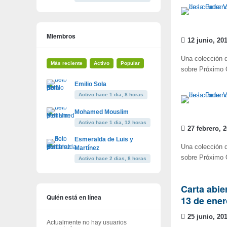
Miembros
12 junio, 20
Una colección 
Más reciente
Activo
Popular
sobre Próximo O
Emilio Sola
Activo hace 1 dia, 8 horas
Mohamed Mouslim
Activo hace 1 dia, 12 horas
27 febrero, 
Esmeralda de Luis y
Una colección 
Martínez
sobre Próximo O
Activo hace 2 dias, 8 horas
Carta abie
Quién está en línea
13 de ener
25 junio, 20
Actualmente no hay usuarios