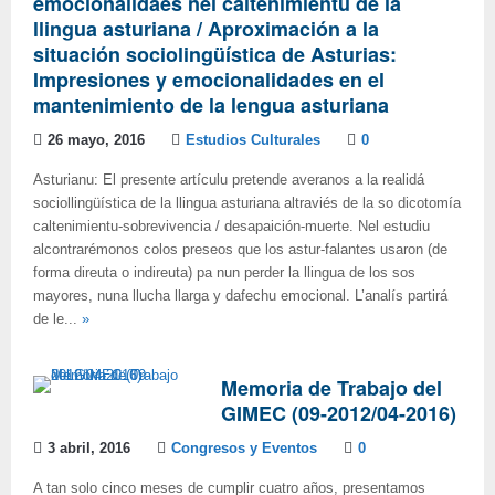
emocionalidaes nel caltenimientu de la
llingua asturiana / Aproximación a la
situación sociolingüística de Asturias:
Impresiones y emocionalidades en el
mantenimiento de la lengua asturiana
26 mayo, 2016
Estudios Culturales
0
Asturianu: El presente artículu pretende averanos a la realidá
sociollingüística de la llingua asturiana altraviés de la so dicotomía
caltenimientu-sobrevivencia / desapaición-muerte. Nel estudiu
alcontrarémonos colos preseos que los astur-falantes usaron (de
forma direuta o indireuta) pa nun perder la llingua de los sos
mayores, nuna llucha llarga y dafechu emocional. L’analís partirá
de le...
»
Memoria de Trabajo del
GIMEC (09-2012/04-2016)
3 abril, 2016
Congresos y Eventos
0
A tan solo cinco meses de cumplir cuatro años, presentamos