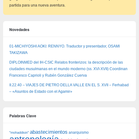
partida para una nueva aventura.
Novedades
01-MICHIYOSHI AOKI: RENNYO. Traductor y presentador, OSAMI
TAKIZAWA
DIPLOINMED del IH-CSIC Relatos fronterizos: la descripción de las
ciudades musulmanas en el mundo moderno (ss. XVI-XVII) Coordinan
Francesco Caprioli y Rubén González Cuerva
II.22.40 – VIAJES DE PIETRO DELLA VALLE EN EL S. XVII – Ferhabad
– «Asuntos de Estado con el Agamir»
Palabras Clave
abastecimientos
anarquismo
"mohaddisin"