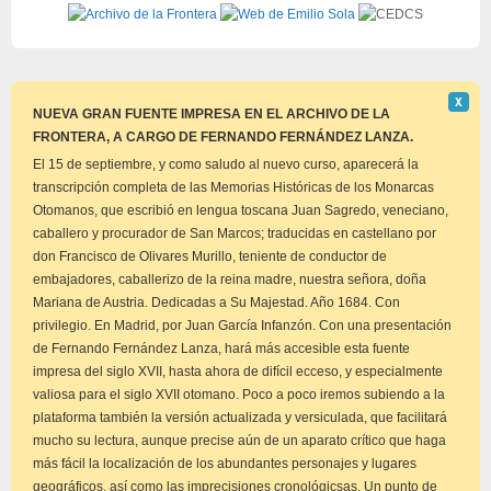
Descar
Χ
este
NUEVA GRAN FUENTE IMPRESA EN EL ARCHIVO DE LA
aviso
FRONTERA, A CARGO DE FERNANDO FERNÁNDEZ LANZA.
El 15 de septiembre, y como saludo al nuevo curso, aparecerá la
transcripción completa de las Memorias Históricas de los Monarcas
Otomanos, que escribió en lengua toscana Juan Sagredo, veneciano,
caballero y procurador de San Marcos; traducidas en castellano por
don Francisco de Olivares Murillo, teniente de conductor de
embajadores, caballerizo de la reina madre, nuestra señora, doña
Mariana de Austria. Dedicadas a Su Majestad. Año 1684. Con
privilegio. En Madrid, por Juan García Infanzón. Con una presentación
de Fernando Fernández Lanza, hará más accesible esta fuente
impresa del siglo XVII, hasta ahora de difícil ecceso, y especialmente
valiosa para el siglo XVII otomano. Poco a poco iremos subiendo a la
plataforma también la versión actualizada y versiculada, que facilitará
mucho su lectura, aunque precise aún de un aparato crítico que haga
más fácil la localización de los abundantes personajes y lugares
geográficos, así como las imprecisiones cronológicsas. Un punto de