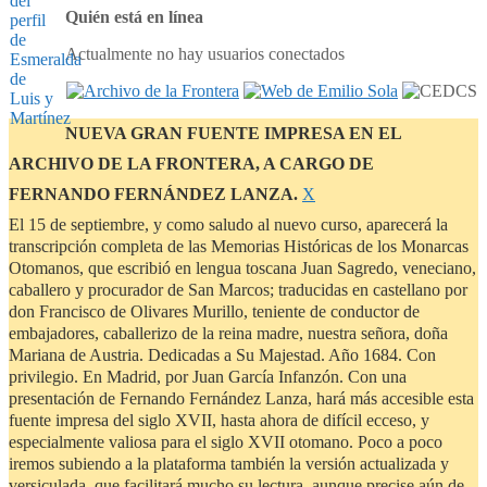
Quién está en línea
Actualmente no hay usuarios conectados
NUEVA GRAN FUENTE IMPRESA EN EL
ARCHIVO DE LA FRONTERA, A CARGO DE
Descartar
FERNANDO FERNÁNDEZ LANZA.
Χ
este
El 15 de septiembre, y como saludo al nuevo curso, aparecerá la
aviso
transcripción completa de las Memorias Históricas de los Monarcas
Otomanos, que escribió en lengua toscana Juan Sagredo, veneciano,
caballero y procurador de San Marcos; traducidas en castellano por
don Francisco de Olivares Murillo, teniente de conductor de
embajadores, caballerizo de la reina madre, nuestra señora, doña
Mariana de Austria. Dedicadas a Su Majestad. Año 1684. Con
privilegio. En Madrid, por Juan García Infanzón. Con una
presentación de Fernando Fernández Lanza, hará más accesible esta
fuente impresa del siglo XVII, hasta ahora de difícil ecceso, y
especialmente valiosa para el siglo XVII otomano. Poco a poco
iremos subiendo a la plataforma también la versión actualizada y
versiculada, que facilitará mucho su lectura, aunque precise aún de