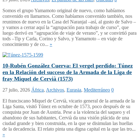
Somos el grupo Yamamoto original de nuevo, como habíamos
convenido en llamarnos. Como habíamos convenido también, nos
reunimos de nuevo en la Casa del Naranjal –así, al gusto de Salvo –
y vamos a cerrar aquí la “agrupación para trabajo de curso”, que
luego derivó en “agrupación de viaje de verano”, y se convirtió para
tods –Tip y Carla, Corino y Salvo, y Yamamoto – en viaje de
conocimiento y de co...
»
10-Rubén González Cuerva: El vergel perdido: Túnez
en la Relación del succeso de la Armada de la Liga de
fray Miquel de Cervià (1573)
27 julio, 2026
África
,
Archivos
,
Eurasia
,
Mediterráneo
0
El franciscano Miquel de Cervià, vicario general de la armada de la
Liga Santa, visitó Túnez en octubre de 1573, poco después de su
conquista por Juan de Austria. Pese a la violencia del saqueo y el
abandono de sus habitantes, Cervià da una visión plácida de una
ciudad grande y bien construida, en la que se disimulan las huellas
de la decadencia. El relato pinta una digna capital en la que las tro...
»