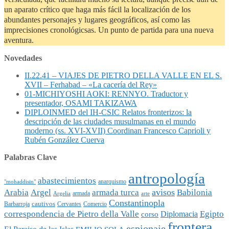
un aparato crítico que haga más fácil la localización de los
abundantes personajes y lugares geográficos, así como las
imprecisiones cronológicsas. Un punto de partida para una nueva
aventura.
Novedades
II.22.41 – VIAJES DE PIETRO DELLA VALLE EN EL S.
XVII – Ferhabad – «La cacería del Rey»
01-MICHIYOSHI AOKI: RENNYO. Traductor y
presentador, OSAMI TAKIZAWA
DIPLOINMED del IH-CSIC Relatos fronterizos: la
descripción de las ciudades musulmanas en el mundo
moderno (ss. XVI-XVII) Coordinan Francesco Caprioli y
Rubén González Cuerva
Palabras Clave
antropología
abastecimientos
anarquismo
"mohaddisin"
avisos
Arabia
Argel
armada turca
Babilonia
armada
Argelia
arte
Constantinopla
cautivos
Barbarroja
Cervantes
Comercio
Egipto
correspondencia de Pietro della Valle
Diplomacia
corso
frontera
espionaje