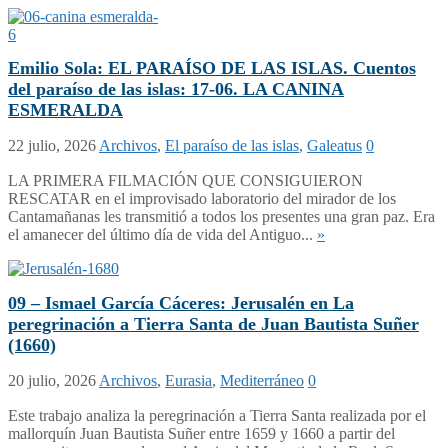
Emilio Sola: EL PARAÍSO DE LAS ISLAS. Cuentos
del paraíso de las islas: 17-06. LA CANINA
ESMERALDA
22 julio, 2026
Archivos
,
El paraíso de las islas
,
Galeatus
0
LA PRIMERA FILMACIÓN QUE CONSIGUIERON
RESCATAR en el improvisado laboratorio del mirador de los
Cantamañanas les transmitió a todos los presentes una gran paz. Era
el amanecer del último día de vida del Antiguo...
»
09 – Ismael García Cáceres: Jerusalén en La
peregrinación a Tierra Santa de Juan Bautista Suñer
(1660)
20 julio, 2026
Archivos
,
Eurasia
,
Mediterráneo
0
Este trabajo analiza la peregrinación a Tierra Santa realizada por el
mallorquín Juan Bautista Suñer entre 1659 y 1660 a partir del