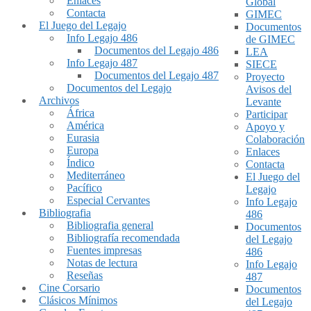
Enlaces
Global
Contacta
GIMEC
El Juego del Legajo
Documentos
Info Legajo 486
de GIMEC
Documentos del Legajo 486
LEA
Info Legajo 487
SIECE
Documentos del Legajo 487
Proyecto
Documentos del Legajo
Avisos del
Archivos
Levante
África
Participar
América
Apoyo y
Eurasia
Colaboración
Europa
Enlaces
Índico
Contacta
Mediterráneo
El Juego del
Pacífico
Legajo
Especial Cervantes
Info Legajo
Bibliografia
486
Bibliografia general
Documentos
Bibliografía recomendada
del Legajo
Fuentes impresas
486
Notas de lectura
Info Legajo
Reseñas
487
Cine Corsario
Documentos
Clásicos Mínimos
del Legajo