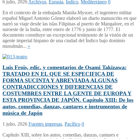
6 julio, 2026
Archivos
,
Eurasia
,
Índico
,
Mediterráneo
0
En el contexto de la embajada Manila-Mysore, el ingeniero militar
español Miguel Antonio Gómez elaboró un diario manuscrito en que
narró su viaje desde las islas Filipinas al puerto de Mangalore, en el
suroeste de la India, entre enero de 1776 y junio de 1777. El
documento constituye un excepcional testimonio de la visión de un
agente imperial hispano de una ciudad del Índico bajo dominio
musulmán...
»
Luis Frois, edic. y comentarios de Osami Takizawa:
TRATADO EN EL QUE SE ESPECIFICA DE
FORMA SUCINTA Y ABREVIADA ALGUNAS
CONTRADICCIONES Y DIFERENCIAS DE
COSTUMBRES ENTRE LA GENTE DE EUROPA Y
ESTA PROVINCIA DE JAPÓN. Capítulo XIII: De los
autos, comedias, danzas, cantares e instrumentos de
música de Japón
1 julio, 2026
Fuentes impresas
,
Pacífico
0
Capítulo XIII, sobre los autos, comedias, danzas, cantares e