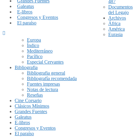
Grandes Fuentes
487
Galeatus
Documentos
E-libros
del Legajo
Congresos y Eventos
Archivos
El paraíso
África
América
Eurasia
Europa
Índico
Mediterráneo
Pacífico
Especial Cervantes
Bibliografia
Bibliografia general
Bibliografía recomendada
Fuentes impresas
Notas de lectura
Reseñas
Cine Corsario
Clásicos Mínimos
Grandes Fuentes
Galeatus
E-libros
Congresos y Eventos
El paraíso