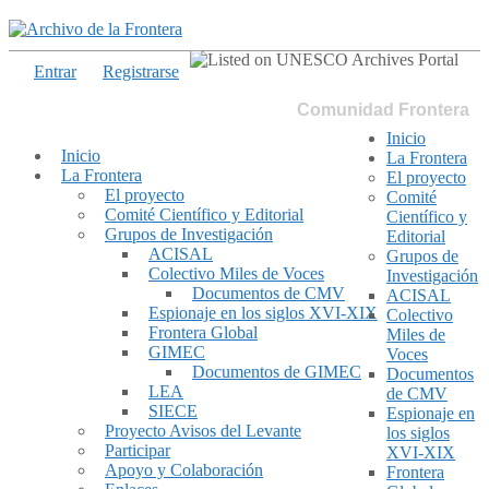
Entrar
Registrarse
Comunidad Frontera
Inicio
Inicio
La Frontera
La Frontera
El proyecto
El proyecto
Comité
Comité Científico y Editorial
Científico y
Grupos de Investigación
Editorial
ACISAL
Grupos de
Colectivo Miles de Voces
Investigación
Documentos de CMV
ACISAL
Espionaje en los siglos XVI-XIX
Colectivo
Frontera Global
Miles de
GIMEC
Voces
Documentos de GIMEC
Documentos
LEA
de CMV
SIECE
Espionaje en
Proyecto Avisos del Levante
los siglos
Participar
XVI-XIX
Apoyo y Colaboración
Frontera