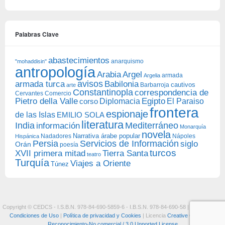
Palabras Clave
abastecimientos
anarquismo
"mohaddisin"
antropología
Arabia
Argel
armada
Argelia
avisos
armada turca
Babilonia
Barbarroja
cautivos
arte
Constantinopla
correspondencia de
Cervantes
Comercio
Egipto
Pietro della Valle
Diplomacia
corso
El Paraiso
frontera
espionaje
de las Islas
EMILIO SOLA
literatura
India
Mediterráneo
información
Monarquía
novela
Narrativa árabe popular
Nadadores
Nápoles
Hispánica
Persia
Servicios de Información
siglo
Orán
poesía
turcos
XVII primera mitad
Tierra Santa
teatro
Turquía
Viajes a Oriente
Túnez
Copyright © CEDCS - I.S.B.N. 978-84-690-5859-6 - I.B.S.N. 978-84-690-58 |
Aviso Legal y
Condiciones de Uso
|
Política de privacidad y Cookies
| Licencia
Creative Commons:
Reconocimiento-No comercial / 3.0 Unported License