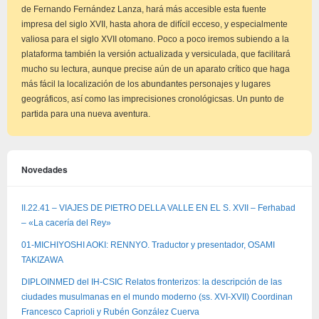
de Fernando Fernández Lanza, hará más accesible esta fuente
impresa del siglo XVII, hasta ahora de difícil ecceso, y especialmente
valiosa para el siglo XVII otomano. Poco a poco iremos subiendo a la
plataforma también la versión actualizada y versiculada, que facilitará
mucho su lectura, aunque precise aún de un aparato crítico que haga
más fácil la localización de los abundantes personajes y lugares
geográficos, así como las imprecisiones cronológicsas. Un punto de
partida para una nueva aventura.
Novedades
II.22.41 – VIAJES DE PIETRO DELLA VALLE EN EL S. XVII – Ferhabad
– «La cacería del Rey»
01-MICHIYOSHI AOKI: RENNYO. Traductor y presentador, OSAMI
TAKIZAWA
DIPLOINMED del IH-CSIC Relatos fronterizos: la descripción de las
ciudades musulmanas en el mundo moderno (ss. XVI-XVII) Coordinan
Francesco Caprioli y Rubén González Cuerva