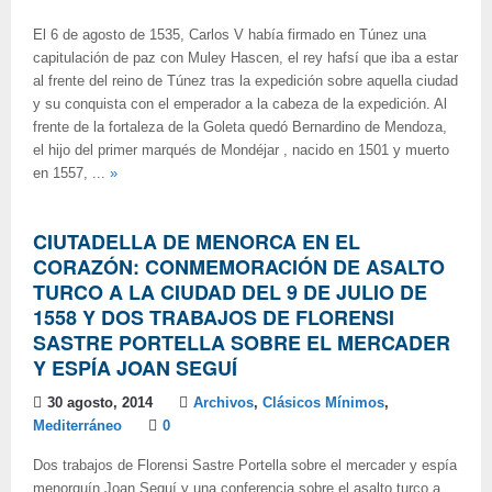
El 6 de agosto de 1535, Carlos V había firmado en Túnez una
capitulación de paz con Muley Hascen, el rey hafsí que iba a estar
al frente del reino de Túnez tras la expedición sobre aquella ciudad
y su conquista con el emperador a la cabeza de la expedición. Al
frente de la fortaleza de la Goleta quedó Bernardino de Mendoza,
el hijo del primer marqués de Mondéjar , nacido en 1501 y muerto
en 1557, ...
»
CIUTADELLA DE MENORCA EN EL
CORAZÓN: CONMEMORACIÓN DE ASALTO
TURCO A LA CIUDAD DEL 9 DE JULIO DE
1558 Y DOS TRABAJOS DE FLORENSI
SASTRE PORTELLA SOBRE EL MERCADER
Y ESPÍA JOAN SEGUÍ
30 agosto, 2014
Archivos
,
Clásicos Mínimos
,
Mediterráneo
0
Dos trabajos de Florensi Sastre Portella sobre el mercader y espía
menorquín Joan Seguí y una conferencia sobre el asalto turco a