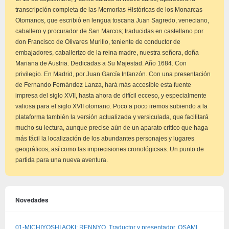
transcripción completa de las Memorias Históricas de los Monarcas
Otomanos, que escribió en lengua toscana Juan Sagredo, veneciano,
caballero y procurador de San Marcos; traducidas en castellano por
don Francisco de Olivares Murillo, teniente de conductor de
embajadores, caballerizo de la reina madre, nuestra señora, doña
Mariana de Austria. Dedicadas a Su Majestad. Año 1684. Con
privilegio. En Madrid, por Juan García Infanzón. Con una presentación
de Fernando Fernández Lanza, hará más accesible esta fuente
impresa del siglo XVII, hasta ahora de difícil ecceso, y especialmente
valiosa para el siglo XVII otomano. Poco a poco iremos subiendo a la
plataforma también la versión actualizada y versiculada, que facilitará
mucho su lectura, aunque precise aún de un aparato crítico que haga
más fácil la localización de los abundantes personajes y lugares
geográficos, así como las imprecisiones cronológicsas. Un punto de
partida para una nueva aventura.
Novedades
01-MICHIYOSHI AOKI: RENNYO. Traductor y presentador, OSAMI