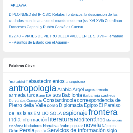
TAKIZAWA
DIPLOINMED del IH-CSIC Relatos fronterizos: la descripción de las
ciudades musulmanas en el mundo moderno (ss. XVI-XVII) Coordinan
Francesco Caprioli y Rubén González Cuerva
II.22.40 – VIAJES DE PIETRO DELLA VALLE EN EL S. XVII – Ferhabad
– «Asuntos de Estado con el Agamir»
Palabras Clave
abastecimientos
anarquismo
"mohaddisin"
antropología
Arabia
Argel
armada
Argelia
avisos
armada turca
Babilonia
Barbarroja
cautivos
arte
Constantinopla
correspondencia de
Cervantes
Comercio
Egipto
Pietro della Valle
Diplomacia
corso
El Paraiso
frontera
espionaje
de las Islas
EMILIO SOLA
literatura
India
Mediterráneo
información
Monarquía
novela
Narrativa árabe popular
Nadadores
Nápoles
Hispánica
Persia
Servicios de Información
siglo
Orán
poesía