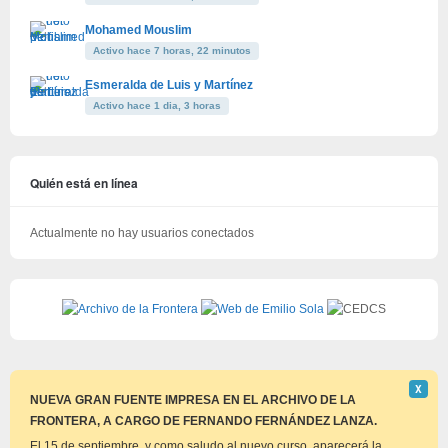
Mohamed Mouslim
Activo hace 7 horas, 22 minutos
Esmeralda de Luis y Martínez
Activo hace 1 dia, 3 horas
Quién está en línea
Actualmente no hay usuarios conectados
Descar
Χ
este
NUEVA GRAN FUENTE IMPRESA EN EL ARCHIVO DE LA
aviso
FRONTERA, A CARGO DE FERNANDO FERNÁNDEZ LANZA.
El 15 de septiembre, y como saludo al nuevo curso, aparecerá la