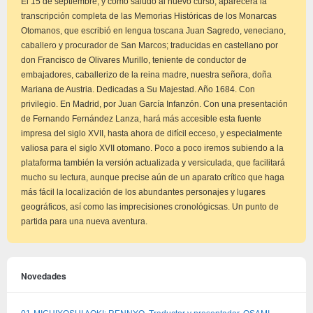
El 15 de septiembre, y como saludo al nuevo curso, aparecerá la
transcripción completa de las Memorias Históricas de los Monarcas
Otomanos, que escribió en lengua toscana Juan Sagredo, veneciano,
caballero y procurador de San Marcos; traducidas en castellano por
don Francisco de Olivares Murillo, teniente de conductor de
embajadores, caballerizo de la reina madre, nuestra señora, doña
Mariana de Austria. Dedicadas a Su Majestad. Año 1684. Con
privilegio. En Madrid, por Juan García Infanzón. Con una presentación
de Fernando Fernández Lanza, hará más accesible esta fuente
impresa del siglo XVII, hasta ahora de difícil ecceso, y especialmente
valiosa para el siglo XVII otomano. Poco a poco iremos subiendo a la
plataforma también la versión actualizada y versiculada, que facilitará
mucho su lectura, aunque precise aún de un aparato crítico que haga
más fácil la localización de los abundantes personajes y lugares
geográficos, así como las imprecisiones cronológicsas. Un punto de
partida para una nueva aventura.
Novedades