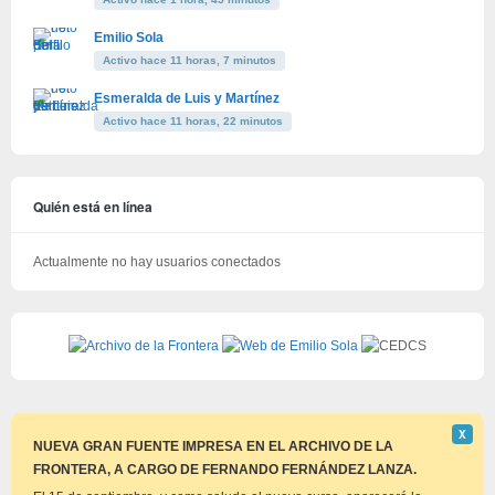
Emilio Sola
Activo hace 11 horas, 7 minutos
Esmeralda de Luis y Martínez
Activo hace 11 horas, 22 minutos
Quién está en línea
Actualmente no hay usuarios conectados
Descar
Χ
este
NUEVA GRAN FUENTE IMPRESA EN EL ARCHIVO DE LA
aviso
FRONTERA, A CARGO DE FERNANDO FERNÁNDEZ LANZA.