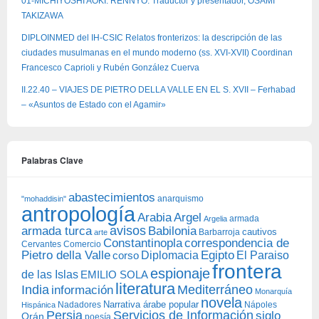
01-MICHIYOSHI AOKI: RENNYO. Traductor y presentador, OSAMI
TAKIZAWA
DIPLOINMED del IH-CSIC Relatos fronterizos: la descripción de las
ciudades musulmanas en el mundo moderno (ss. XVI-XVII) Coordinan
Francesco Caprioli y Rubén González Cuerva
II.22.40 – VIAJES DE PIETRO DELLA VALLE EN EL S. XVII – Ferhabad
– «Asuntos de Estado con el Agamir»
Palabras Clave
abastecimientos
anarquismo
"mohaddisin"
antropología
Arabia
Argel
armada
Argelia
avisos
armada turca
Babilonia
Barbarroja
cautivos
arte
Constantinopla
correspondencia de
Cervantes
Comercio
Egipto
Pietro della Valle
Diplomacia
corso
El Paraiso
frontera
espionaje
de las Islas
EMILIO SOLA
literatura
India
Mediterráneo
información
Monarquía
novela
Narrativa árabe popular
Nadadores
Nápoles
Hispánica
Persia
Servicios de Información
siglo
Orán
poesía