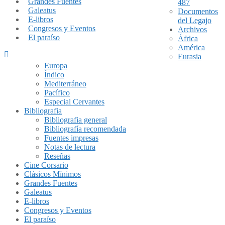
Grandes Fuentes
487
Galeatus
Documentos
E-libros
del Legajo
Congresos y Eventos
Archivos
El paraíso
África
América
Eurasia
Europa
Índico
Mediterráneo
Pacífico
Especial Cervantes
Bibliografia
Bibliografia general
Bibliografía recomendada
Fuentes impresas
Notas de lectura
Reseñas
Cine Corsario
Clásicos Mínimos
Grandes Fuentes
Galeatus
E-libros
Congresos y Eventos
El paraíso