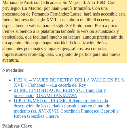
Mariana de Austria. Dedicadas a Su Majestad. Año 1684. Con
privilegio. En Madrid, por Juan García Infanzón. Con una
presentación de Fernando Fernández Lanza, hará más accesible esta
fuente impresa del siglo XVII, hasta ahora de difícil ecceso, y
especialmente valiosa para el siglo XVII otomano. Poco a poco
iremos subiendo a la plataforma también la versión actualizada y
versiculada, que facilitará mucho su lectura, aunque precise aún de
un aparato crítico que haga más fácil la localización de los
abundantes personajes y lugares geográficos, así como las
imprecisiones cronológicsas. Un punto de partida para una nueva
aventura.
Novedades
II.22.41 – VIAJES DE PIETRO DELLA VALLE EN EL S.
XVII – Ferhabad – «La cacería del Rey»
01-MICHIYOSHI AOKI: RENNYO. Traductor y
presentador, OSAMI TAKIZAWA
DIPLOINMED del IH-CSIC Relatos fronterizos: la
descripción de las ciudades musulmanas en el mundo
moderno (ss. XVI-XVII) Coordinan Francesco Caprioli y
Rubén González Cuerva
Palabras Clave