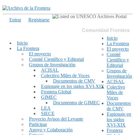
Entrar
Registrarse
Comunidad Frontera
Inicio
Inicio
La Frontera
La Frontera
El proyecto
El proyecto
Comité
Comité Científico y Editorial
Científico y
Grupos de Investigación
Editorial
ACISAL
Grupos de
Colectivo Miles de Voces
Investigación
Documentos de CMV
ACISAL
Espionaje en los siglos XVI-XIX
Colectivo
Frontera Global
Miles de
GIMEC
Voces
Documentos de GIMEC
Documentos
LEA
de CMV
SIECE
Espionaje en
Proyecto Avisos del Levante
los siglos
Participar
XVI-XIX
Apoyo y Colaboración
Frontera