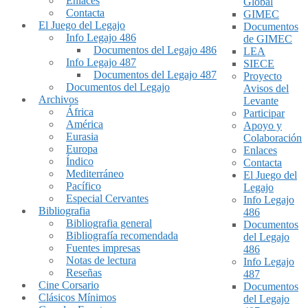
Enlaces
Global
Contacta
GIMEC
El Juego del Legajo
Documentos
Info Legajo 486
de GIMEC
Documentos del Legajo 486
LEA
Info Legajo 487
SIECE
Documentos del Legajo 487
Proyecto
Documentos del Legajo
Avisos del
Archivos
Levante
África
Participar
América
Apoyo y
Eurasia
Colaboración
Europa
Enlaces
Índico
Contacta
Mediterráneo
El Juego del
Pacífico
Legajo
Especial Cervantes
Info Legajo
Bibliografia
486
Bibliografia general
Documentos
Bibliografía recomendada
del Legajo
Fuentes impresas
486
Notas de lectura
Info Legajo
Reseñas
487
Cine Corsario
Documentos
Clásicos Mínimos
del Legajo