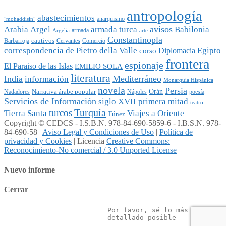
antropología
abastecimientos
anarquismo
"mohaddisin"
avisos
Arabia
Argel
armada turca
Babilonia
armada
Argelia
arte
Constantinopla
cautivos
Barbarroja
Cervantes
Comercio
Egipto
correspondencia de Pietro della Valle
Diplomacia
corso
frontera
espionaje
El Paraiso de las Islas
EMILIO SOLA
literatura
India
Mediterráneo
información
Monarquía Hispánica
novela
Persia
Narrativa árabe popular
Orán
Nadadores
Nápoles
poesía
Servicios de Información
siglo XVII primera mitad
teatro
Turquía
turcos
Tierra Santa
Viajes a Oriente
Túnez
Copyright © CEDCS - I.S.B.N. 978-84-690-5859-6 - I.B.S.N. 978-
84-690-58 |
Aviso Legal y Condiciones de Uso
|
Política de
privacidad y Cookies
| Licencia
Creative Commons:
Reconocimiento-No comercial / 3.0 Unported License
Nuevo informe
Cerrar