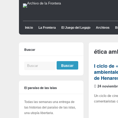
Inicio
La Frontera
El Juego del Legajo
Archivos
Bi
Buscar
ética am
I ciclo de
ambientale
de Henare
24 noviembr
El paraíso de las islas
Un ciclo de cin
comentaristas 
Todas las semanas una entrega de
las historias del paraíso de las islas,
una utopía libertaria.