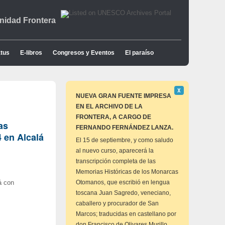
idad Frontera
tus
E-libros
Congresos y Eventos
El paraíso
Descartar
Χ
este
NUEVA GRAN FUENTE IMPRESA
aviso
EN EL ARCHIVO DE LA
FRONTERA, A CARGO DE
as
FERNANDO FERNÁNDEZ LANZA.
 en Alcalá
El 15 de septiembre, y como saludo
al nuevo curso, aparecerá la
transcripción completa de las
Memorias Históricas de los Monarcas
Otomanos, que escribió en lengua
á con
toscana Juan Sagredo, veneciano,
caballero y procurador de San
Marcos; traducidas en castellano por
don Francisco de Olivares Murillo,