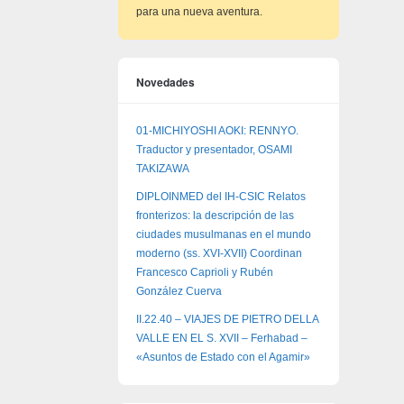
para una nueva aventura.
Novedades
01-MICHIYOSHI AOKI: RENNYO.
Traductor y presentador, OSAMI
TAKIZAWA
DIPLOINMED del IH-CSIC Relatos
fronterizos: la descripción de las
ciudades musulmanas en el mundo
moderno (ss. XVI-XVII) Coordinan
Francesco Caprioli y Rubén
González Cuerva
II.22.40 – VIAJES DE PIETRO DELLA
VALLE EN EL S. XVII – Ferhabad –
«Asuntos de Estado con el Agamir»