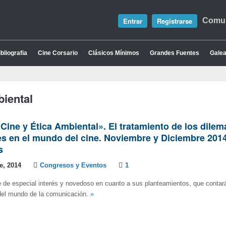
Entrar
Registrarse
Comun
bliografia
Cine Corsario
Clásicos Mínimos
Grandes Fuentes
Galea
biental
 «Cine y Ética Ambiental». El tratamiento de los dilem
s en el mundo del cine. Noviembre y Diciembre 2014
s
e, 2014
Congresos y Eventos
1
e de especial interés y novedoso en cuanto a sus planteamientos, que contar
del mundo de la comunicación.
»