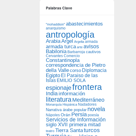
Palabras Clave
abastecimientos
"mohaddisin"
anarquismo
antropología
Arabia
Argel
armada
Argelia
avisos
armada turca
arte
Babilonia
Barbarroja
cautivos
Cervantes
Comercio
Constantinopla
correspondencia de Pietro
della Valle
Diplomacia
corso
Egipto
El Paraiso de las
Islas
EMILIO SOLA
frontera
espionaje
India
información
literatura
Mediterráneo
Nadadores
Monarquía Hispánica
novela
Narrativa árabe popular
Persia
Orán
Nápoles
poesía
Servicios de Información
siglo XVII primera mitad
turcos
Tierra Santa
teatro
Turquía