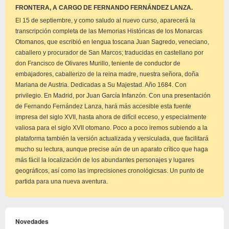
aviso
FRONTERA, A CARGO DE FERNANDO FERNÁNDEZ LANZA.
El 15 de septiembre, y como saludo al nuevo curso, aparecerá la
transcripción completa de las Memorias Históricas de los Monarcas
Otomanos, que escribió en lengua toscana Juan Sagredo, veneciano,
caballero y procurador de San Marcos; traducidas en castellano por
don Francisco de Olivares Murillo, teniente de conductor de
embajadores, caballerizo de la reina madre, nuestra señora, doña
Mariana de Austria. Dedicadas a Su Majestad. Año 1684. Con
privilegio. En Madrid, por Juan García Infanzón. Con una presentación
de Fernando Fernández Lanza, hará más accesible esta fuente
impresa del siglo XVII, hasta ahora de difícil ecceso, y especialmente
valiosa para el siglo XVII otomano. Poco a poco iremos subiendo a la
plataforma también la versión actualizada y versiculada, que facilitará
mucho su lectura, aunque precise aún de un aparato crítico que haga
más fácil la localización de los abundantes personajes y lugares
geográficos, así como las imprecisiones cronológicsas. Un punto de
partida para una nueva aventura.
Novedades