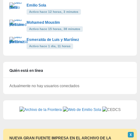
Emilio Sola
Activo hace 12 horas, 3 minutos
Mohamed Mouslim
Activo hace 15 horas, 38 minutos
Esmeralda de Luis y Martínez
Activo hace 1 dia, 11 horas
Quién está en línea
Actualmente no hay usuarios conectados
Descar
Χ
este
NUEVA GRAN FUENTE IMPRESA EN EL ARCHIVO DE LA