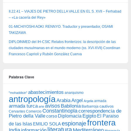
II.22.41 – VIAJES DE PIETRO DELLA VALLE EN EL S. XVII – Ferhabad
– «La cacería del Rey»
01-MICHIYOSHI AOKI: RENNYO. Traductor y presentador, OSAMI
TAKIZAWA
DIPLOINMED del IH-CSIC Relatos fronterizos: la descripción de las
ciudades musulmanas en el mundo moderno (ss. XVI-XVII) Coordinan
Francesco Caprioli y Rubén González Cuerva
Palabras Clave
abastecimientos
anarquismo
"mohaddisin"
antropología
Arabia
Argel
armada
Argelia
avisos
armada turca
Babilonia
Barbarroja
cautivos
arte
Constantinopla
correspondencia de
Cervantes
Comercio
Egipto
Pietro della Valle
Diplomacia
corso
El Paraiso
frontera
espionaje
de las Islas
EMILIO SOLA
literatura
India
Mediterráneo
información
Monarquía