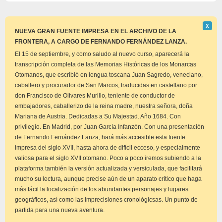
Descar
Χ
este
NUEVA GRAN FUENTE IMPRESA EN EL ARCHIVO DE LA
aviso
FRONTERA, A CARGO DE FERNANDO FERNÁNDEZ LANZA.
El 15 de septiembre, y como saludo al nuevo curso, aparecerá la
transcripción completa de las Memorias Históricas de los Monarcas
Otomanos, que escribió en lengua toscana Juan Sagredo, veneciano,
caballero y procurador de San Marcos; traducidas en castellano por
don Francisco de Olivares Murillo, teniente de conductor de
embajadores, caballerizo de la reina madre, nuestra señora, doña
Mariana de Austria. Dedicadas a Su Majestad. Año 1684. Con
privilegio. En Madrid, por Juan García Infanzón. Con una presentación
de Fernando Fernández Lanza, hará más accesible esta fuente
impresa del siglo XVII, hasta ahora de difícil ecceso, y especialmente
valiosa para el siglo XVII otomano. Poco a poco iremos subiendo a la
plataforma también la versión actualizada y versiculada, que facilitará
mucho su lectura, aunque precise aún de un aparato crítico que haga
más fácil la localización de los abundantes personajes y lugares
geográficos, así como las imprecisiones cronológicsas. Un punto de
partida para una nueva aventura.