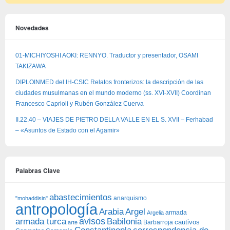
Novedades
01-MICHIYOSHI AOKI: RENNYO. Traductor y presentador, OSAMI
TAKIZAWA
DIPLOINMED del IH-CSIC Relatos fronterizos: la descripción de las
ciudades musulmanas en el mundo moderno (ss. XVI-XVII) Coordinan
Francesco Caprioli y Rubén González Cuerva
II.22.40 – VIAJES DE PIETRO DELLA VALLE EN EL S. XVII – Ferhabad
– «Asuntos de Estado con el Agamir»
Palabras Clave
abastecimientos
anarquismo
"mohaddisin"
antropología
Arabia
Argel
armada
Argelia
avisos
armada turca
Babilonia
Barbarroja
cautivos
arte
Constantinopla