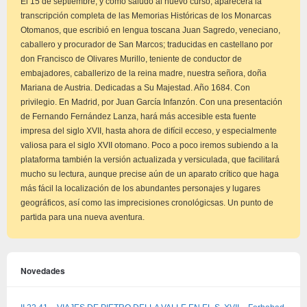
El 15 de septiembre, y como saludo al nuevo curso, aparecerá la
transcripción completa de las Memorias Históricas de los Monarcas
Otomanos, que escribió en lengua toscana Juan Sagredo, veneciano,
caballero y procurador de San Marcos; traducidas en castellano por
don Francisco de Olivares Murillo, teniente de conductor de
embajadores, caballerizo de la reina madre, nuestra señora, doña
Mariana de Austria. Dedicadas a Su Majestad. Año 1684. Con
privilegio. En Madrid, por Juan García Infanzón. Con una presentación
de Fernando Fernández Lanza, hará más accesible esta fuente
impresa del siglo XVII, hasta ahora de difícil ecceso, y especialmente
valiosa para el siglo XVII otomano. Poco a poco iremos subiendo a la
plataforma también la versión actualizada y versiculada, que facilitará
mucho su lectura, aunque precise aún de un aparato crítico que haga
más fácil la localización de los abundantes personajes y lugares
geográficos, así como las imprecisiones cronológicsas. Un punto de
partida para una nueva aventura.
Novedades