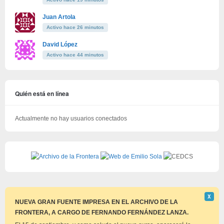
Juan Artola
Activo hace 26 minutos
David López
Activo hace 44 minutos
Quién está en línea
Actualmente no hay usuarios conectados
Descar
Χ
este
NUEVA GRAN FUENTE IMPRESA EN EL ARCHIVO DE LA
aviso
FRONTERA, A CARGO DE FERNANDO FERNÁNDEZ LANZA.