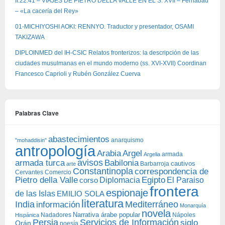
II.22.41 – VIAJES DE PIETRO DELLA VALLE EN EL S. XVII – Ferhabad
– «La cacería del Rey»
01-MICHIYOSHI AOKI: RENNYO. Traductor y presentador, OSAMI
TAKIZAWA
DIPLOINMED del IH-CSIC Relatos fronterizos: la descripción de las
ciudades musulmanas en el mundo moderno (ss. XVI-XVII) Coordinan
Francesco Caprioli y Rubén González Cuerva
Palabras Clave
abastecimientos
anarquismo
"mohaddisin"
antropología
Arabia
Argel
armada
Argelia
avisos
armada turca
Babilonia
Barbarroja
cautivos
arte
Constantinopla
correspondencia de
Cervantes
Comercio
Egipto
Pietro della Valle
Diplomacia
corso
El Paraiso
frontera
espionaje
de las Islas
EMILIO SOLA
literatura
India
Mediterráneo
información
Monarquía
novela
Narrativa árabe popular
Nadadores
Nápoles
Hispánica
Persia
Servicios de Información
siglo
Orán
poesía