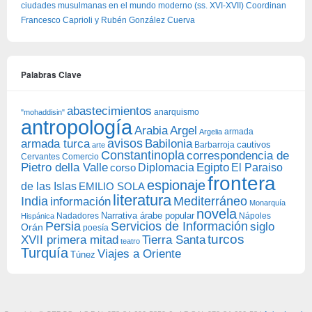
ciudades musulmanas en el mundo moderno (ss. XVI-XVII) Coordinan
Francesco Caprioli y Rubén González Cuerva
Palabras Clave
abastecimientos
anarquismo
"mohaddisin"
antropología
Arabia
Argel
armada
Argelia
avisos
armada turca
Babilonia
Barbarroja
cautivos
arte
Constantinopla
correspondencia de
Cervantes
Comercio
Egipto
Pietro della Valle
Diplomacia
corso
El Paraiso
frontera
espionaje
de las Islas
EMILIO SOLA
literatura
India
Mediterráneo
información
Monarquía
novela
Narrativa árabe popular
Nadadores
Nápoles
Hispánica
Persia
Servicios de Información
siglo
Orán
poesía
turcos
XVII primera mitad
Tierra Santa
teatro
Turquía
Viajes a Oriente
Túnez