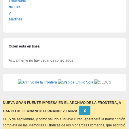
Quién está en línea
Actualmente no hay usuarios conectados
NUEVA GRAN FUENTE IMPRESA EN EL ARCHIVO DE LA FRONTERA, A
Descartar
Χ
CARGO DE FERNANDO FERNÁNDEZ LANZA.
este
aviso
El 15 de septiembre, y como saludo al nuevo curso, aparecerá la transcripción
completa de las Memorias Históricas de los Monarcas Otomanos, que escribió