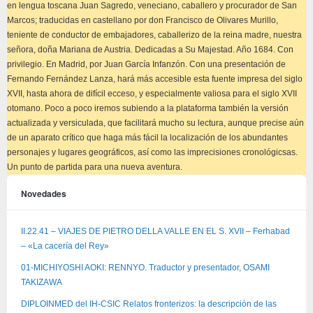
en lengua toscana Juan Sagredo, veneciano, caballero y procurador de San
Marcos; traducidas en castellano por don Francisco de Olivares Murillo,
teniente de conductor de embajadores, caballerizo de la reina madre, nuestra
señora, doña Mariana de Austria. Dedicadas a Su Majestad. Año 1684. Con
privilegio. En Madrid, por Juan García Infanzón. Con una presentación de
Fernando Fernández Lanza, hará más accesible esta fuente impresa del siglo
XVII, hasta ahora de difícil ecceso, y especialmente valiosa para el siglo XVII
otomano. Poco a poco iremos subiendo a la plataforma también la versión
actualizada y versiculada, que facilitará mucho su lectura, aunque precise aún
de un aparato crítico que haga más fácil la localización de los abundantes
personajes y lugares geográficos, así como las imprecisiones cronológicsas.
Un punto de partida para una nueva aventura.
Novedades
II.22.41 – VIAJES DE PIETRO DELLA VALLE EN EL S. XVII – Ferhabad
– «La cacería del Rey»
01-MICHIYOSHI AOKI: RENNYO. Traductor y presentador, OSAMI
TAKIZAWA
DIPLOINMED del IH-CSIC Relatos fronterizos: la descripción de las