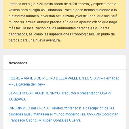
impresa del siglo XVII, hasta ahora de difícil ecceso, y especialmente
valiosa para el siglo XVII otomano. Poco a poco iremos subiendo a la
plataforma también la versión actualizada y versiculada, que facilitará
mucho su lectura, aunque precise aún de un aparato crítico que haga
más fácil la localización de los abundantes personajes y lugares
geográficos, así como las imprecisiones cronológicsas. Un punto de
partida para una nueva aventura.
Novedades
II.22.41 – VIAJES DE PIETRO DELLA VALLE EN EL S. XVII – Ferhabad
– «La cacería del Rey»
01-MICHIYOSHI AOKI: RENNYO. Traductor y presentador, OSAMI
TAKIZAWA
DIPLOINMED del IH-CSIC Relatos fronterizos: la descripción de las
ciudades musulmanas en el mundo moderno (ss. XVI-XVII) Coordinan
Francesco Caprioli y Rubén González Cuerva