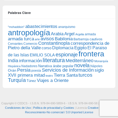
Palabras Clave
abastecimientos
anarquismo
"mohaddisin"
antropología
Arabia
Argel
armada
Argelia
avisos
armada turca
Babilonia
Barbarroja
cautivos
arte
Constantinopla
correspondencia de
Cervantes
Comercio
Egipto
Pietro della Valle
Diplomacia
corso
El Paraiso
frontera
espionaje
de las Islas
EMILIO SOLA
literatura
India
Mediterráneo
información
Monarquía
novela
Narrativa árabe popular
Nadadores
Nápoles
Hispánica
Persia
Servicios de Información
siglo
Orán
poesía
turcos
XVII primera mitad
Tierra Santa
teatro
Turquía
Viajes a Oriente
Túnez
Copyright © CEDCS - I.S.B.N. 978-84-690-5859-6 - I.B.S.N. 978-84-690-58 |
Aviso Legal y
Condiciones de Uso
|
Política de privacidad y Cookies
| Licencia
Creative Commons:
Reconocimiento-No comercial / 3.0 Unported License