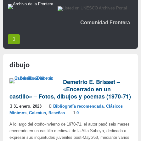
Comunidad Frontera
dibujo
Demetrio E. Brisset –
«Encerrado en un
castillo» – Fotos, dibujos y poemas (1970-71)
31 enero, 2023
Bibliografía recomendada
,
Clásicos
Mínimos
,
Galeatus
,
Reseñas
0
A lo largo del otoño-invierno de 1970-71, el autor pasó seis meses
encerrado en un castillo medieval de la Alta Saboya, dedicado a
expresar sus inquietudes juveniles post-Mayo'68, mediante varios