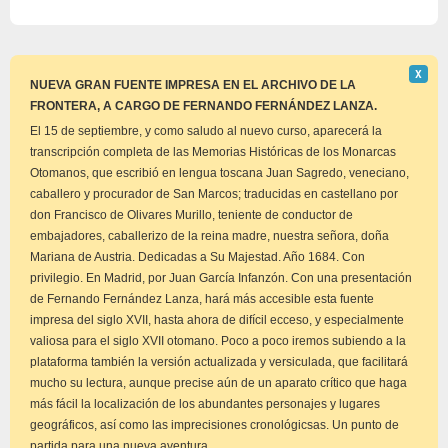
Descar
Χ
este
NUEVA GRAN FUENTE IMPRESA EN EL ARCHIVO DE LA
aviso
FRONTERA, A CARGO DE FERNANDO FERNÁNDEZ LANZA.
El 15 de septiembre, y como saludo al nuevo curso, aparecerá la
transcripción completa de las Memorias Históricas de los Monarcas
Otomanos, que escribió en lengua toscana Juan Sagredo, veneciano,
caballero y procurador de San Marcos; traducidas en castellano por
don Francisco de Olivares Murillo, teniente de conductor de
embajadores, caballerizo de la reina madre, nuestra señora, doña
Mariana de Austria. Dedicadas a Su Majestad. Año 1684. Con
privilegio. En Madrid, por Juan García Infanzón. Con una presentación
de Fernando Fernández Lanza, hará más accesible esta fuente
impresa del siglo XVII, hasta ahora de difícil ecceso, y especialmente
valiosa para el siglo XVII otomano. Poco a poco iremos subiendo a la
plataforma también la versión actualizada y versiculada, que facilitará
mucho su lectura, aunque precise aún de un aparato crítico que haga
más fácil la localización de los abundantes personajes y lugares
geográficos, así como las imprecisiones cronológicsas. Un punto de
partida para una nueva aventura.