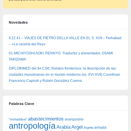
Novedades
II.22.41 – VIAJES DE PIETRO DELLA VALLE EN EL S. XVII – Ferhabad
– «La cacería del Rey»
01-MICHIYOSHI AOKI: RENNYO. Traductor y presentador, OSAMI
TAKIZAWA
DIPLOINMED del IH-CSIC Relatos fronterizos: la descripción de las
ciudades musulmanas en el mundo moderno (ss. XVI-XVII) Coordinan
Francesco Caprioli y Rubén González Cuerva
Palabras Clave
abastecimientos
anarquismo
"mohaddisin"
antropología
Arabia
Argel
armada
Argelia