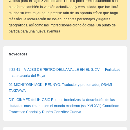
valiosa para el siglo XVII otomano. Poco a poco iremos subiendo a la
plataforma también la versión actualizada y versiculada, que facilitará
mucho su lectura, aunque precise aún de un aparato crítico que haga
más fácil la localización de los abundantes personajes y lugares
geográficos, así como las imprecisiones cronológicsas. Un punto de
partida para una nueva aventura.
Novedades
II.22.41 – VIAJES DE PIETRO DELLA VALLE EN EL S. XVII – Ferhabad
– «La cacería del Rey»
01-MICHIYOSHI AOKI: RENNYO. Traductor y presentador, OSAMI
TAKIZAWA
DIPLOINMED del IH-CSIC Relatos fronterizos: la descripción de las
ciudades musulmanas en el mundo moderno (ss. XVI-XVII) Coordinan
Francesco Caprioli y Rubén González Cuerva