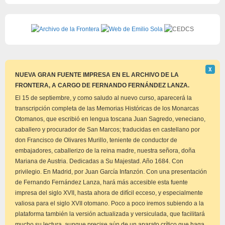
Descar
Χ
este
NUEVA GRAN FUENTE IMPRESA EN EL ARCHIVO DE LA
aviso
FRONTERA, A CARGO DE FERNANDO FERNÁNDEZ LANZA.
El 15 de septiembre, y como saludo al nuevo curso, aparecerá la
transcripción completa de las Memorias Históricas de los Monarcas
Otomanos, que escribió en lengua toscana Juan Sagredo, veneciano,
caballero y procurador de San Marcos; traducidas en castellano por
don Francisco de Olivares Murillo, teniente de conductor de
embajadores, caballerizo de la reina madre, nuestra señora, doña
Mariana de Austria. Dedicadas a Su Majestad. Año 1684. Con
privilegio. En Madrid, por Juan García Infanzón. Con una presentación
de Fernando Fernández Lanza, hará más accesible esta fuente
impresa del siglo XVII, hasta ahora de difícil ecceso, y especialmente
valiosa para el siglo XVII otomano. Poco a poco iremos subiendo a la
plataforma también la versión actualizada y versiculada, que facilitará
mucho su lectura, aunque precise aún de un aparato crítico que haga