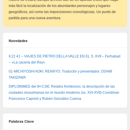
más fácil la localización de los abundantes personajes y lugares
geográficos, así como las imprecisiones cronológicsas. Un punto de
partida para una nueva aventura.
Novedades
II.22.41 – VIAJES DE PIETRO DELLA VALLE EN EL S. XVII – Ferhabad
– «La cacería del Rey»
01-MICHIYOSHI AOKI: RENNYO. Traductor y presentador, OSAMI
TAKIZAWA
DIPLOINMED del IH-CSIC Relatos fronterizos: la descripción de las
ciudades musulmanas en el mundo moderno (ss. XVI-XVII) Coordinan
Francesco Caprioli y Rubén González Cuerva
Palabras Clave