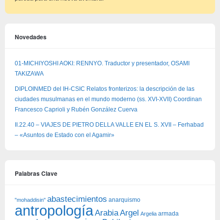
Novedades
01-MICHIYOSHI AOKI: RENNYO. Traductor y presentador, OSAMI
TAKIZAWA
DIPLOINMED del IH-CSIC Relatos fronterizos: la descripción de las
ciudades musulmanas en el mundo moderno (ss. XVI-XVII) Coordinan
Francesco Caprioli y Rubén González Cuerva
II.22.40 – VIAJES DE PIETRO DELLA VALLE EN EL S. XVII – Ferhabad
– «Asuntos de Estado con el Agamir»
Palabras Clave
abastecimientos
anarquismo
"mohaddisin"
antropología
Arabia
Argel
armada
Argelia