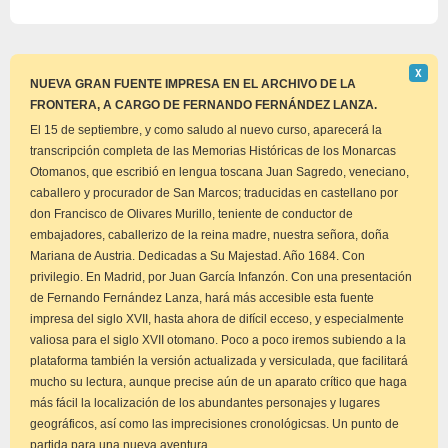
Descar
Χ
este
NUEVA GRAN FUENTE IMPRESA EN EL ARCHIVO DE LA
aviso
FRONTERA, A CARGO DE FERNANDO FERNÁNDEZ LANZA.
El 15 de septiembre, y como saludo al nuevo curso, aparecerá la
transcripción completa de las Memorias Históricas de los Monarcas
Otomanos, que escribió en lengua toscana Juan Sagredo, veneciano,
caballero y procurador de San Marcos; traducidas en castellano por
don Francisco de Olivares Murillo, teniente de conductor de
embajadores, caballerizo de la reina madre, nuestra señora, doña
Mariana de Austria. Dedicadas a Su Majestad. Año 1684. Con
privilegio. En Madrid, por Juan García Infanzón. Con una presentación
de Fernando Fernández Lanza, hará más accesible esta fuente
impresa del siglo XVII, hasta ahora de difícil ecceso, y especialmente
valiosa para el siglo XVII otomano. Poco a poco iremos subiendo a la
plataforma también la versión actualizada y versiculada, que facilitará
mucho su lectura, aunque precise aún de un aparato crítico que haga
más fácil la localización de los abundantes personajes y lugares
geográficos, así como las imprecisiones cronológicsas. Un punto de
partida para una nueva aventura.