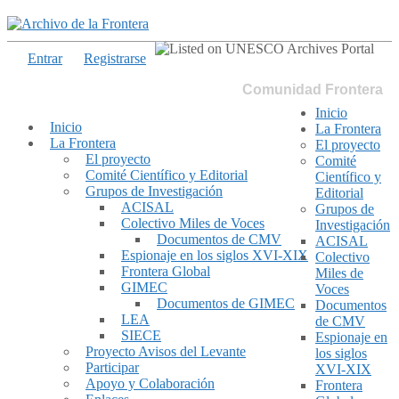
Entrar
Registrarse
Comunidad Frontera
Inicio
Inicio
La Frontera
La Frontera
El proyecto
El proyecto
Comité
Comité Científico y Editorial
Científico y
Grupos de Investigación
Editorial
ACISAL
Grupos de
Colectivo Miles de Voces
Investigación
Documentos de CMV
ACISAL
Espionaje en los siglos XVI-XIX
Colectivo
Frontera Global
Miles de
GIMEC
Voces
Documentos de GIMEC
Documentos
LEA
de CMV
SIECE
Espionaje en
Proyecto Avisos del Levante
los siglos
Participar
XVI-XIX
Apoyo y Colaboración
Frontera