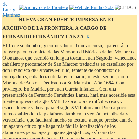
NUEVA GRAN FUENTE IMPRESA EN EL
ARCHIVO DE LA FRONTERA, A CARGO DE
Descartar
FERNANDO FERNÁNDEZ LANZA.
Χ
este
El 15 de septiembre, y como saludo al nuevo curso, aparecerá la
aviso
transcripción completa de las Memorias Históricas de los Monarcas
Otomanos, que escribió en lengua toscana Juan Sagredo, veneciano,
caballero y procurador de San Marcos; traducidas en castellano por
don Francisco de Olivares Murillo, teniente de conductor de
embajadores, caballerizo de la reina madre, nuestra señora, doña
Mariana de Austria. Dedicadas a Su Majestad. Año 1684. Con
privilegio. En Madrid, por Juan García Infanzón. Con una
presentación de Fernando Fernández Lanza, hará más accesible esta
fuente impresa del siglo XVII, hasta ahora de difícil ecceso, y
especialmente valiosa para el siglo XVII otomano. Poco a poco
iremos subiendo a la plataforma también la versión actualizada y
versiculada, que facilitará mucho su lectura, aunque precise aún de
un aparato crítico que haga más fácil la localización de los
abundantes personajes y lugares geográficos, así como las
imprecisiones cronológicsas. Un punto de partida para una nueva