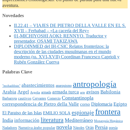
aventura.
Novedades
II.22.41 – VIAJES DE PIETRO DELLA VALLE EN EL S.
XVII – Ferhabad – «La cacería del Rey»
01-MICHIYOSHI AOKI: RENNYO. Traductor y
presentador, OSAMI TAKIZAWA
DIPLOINMED del IH-CSIC Relatos fronterizos: la
descripción de las ciudades musulmanas en el mundo
moderno (ss. XVI-XVII) Coordinan Francesco Caprioli y
Rubén González Cuerva
Palabras Clave
antropología
abastecimientos
anarquismo
"mohaddisin"
avisos
Arabia
Argel
armada turca
Babilonia
armada
Argelia
arte
Constantinopla
cautivos
Barbarroja
Cervantes
Comercio
Egipto
correspondencia de Pietro della Valle
Diplomacia
corso
frontera
espionaje
El Paraiso de las Islas
EMILIO SOLA
literatura
India
Mediterráneo
información
Monarquía Hispánica
novela
Persia
Narrativa árabe popular
Orán
Nadadores
Nápoles
poesía