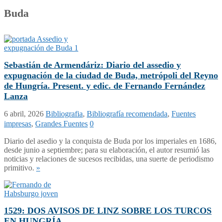
Buda
Sebastián de Armendáriz: Diario del assedio y
expugnación de la ciudad de Buda, metrópoli del Reyno
de Hungría. Present. y edic. de Fernando Fernández
Lanza
6 abril, 2026
Bibliografia
,
Bibliografía recomendada
,
Fuentes
impresas
,
Grandes Fuentes
0
Diario del asedio y la conquista de Buda por los imperiales en 1686,
desde junio a septiembre; para su elaboración, el autor resumió las
noticias y relaciones de sucesos recibidas, una suerte de periodismo
primitivo.
»
1529: DOS AVISOS DE LINZ SOBRE LOS TURCOS
EN HUNGRÍA