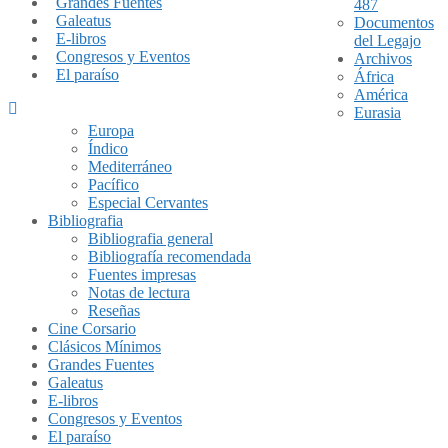
Grandes Fuentes
487
Galeatus
Documentos
E-libros
del Legajo
Congresos y Eventos
Archivos
El paraíso
África
América
Eurasia
Europa
Índico
Mediterráneo
Pacífico
Especial Cervantes
Bibliografia
Bibliografia general
Bibliografía recomendada
Fuentes impresas
Notas de lectura
Reseñas
Cine Corsario
Clásicos Mínimos
Grandes Fuentes
Galeatus
E-libros
Congresos y Eventos
El paraíso