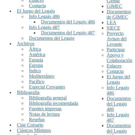
Enlaces
Global
Contacta
GIMEC
El Juego del Legajo
Documentos
Info Legajo 486
de GIMEC
Documentos del Legajo 486
LEA
Info Legajo 487
SIECE
Documentos del Legajo 487
Proyecto
Documentos del Legajo
Avisos del
Archivos
Levante
África
Participar
América
Apoyo y
Eurasia
Colaboración
Europa
Enlaces
Índico
Contacta
Mediterráneo
El Juego del
Pacífico
Legajo
Especial Cervantes
Info Legajo
Bibliografia
486
Bibliografia general
Documentos
Bibliografía recomendada
del Legajo
Fuentes impresas
486
Notas de lectura
Info Legajo
Reseñas
487
Cine Corsario
Documentos
Clásicos Mínimos
del Legajo