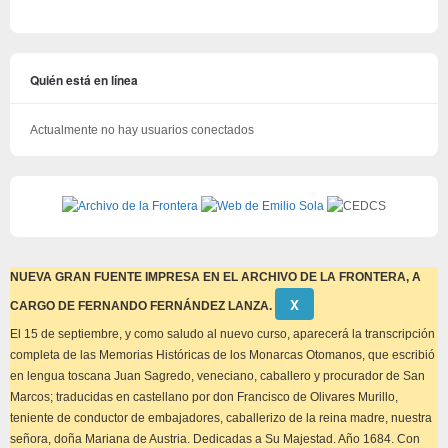
Quién está en línea
Actualmente no hay usuarios conectados
NUEVA GRAN FUENTE IMPRESA EN EL ARCHIVO DE LA FRONTERA, A
Descartar
Χ
CARGO DE FERNANDO FERNÁNDEZ LANZA.
este
aviso
El 15 de septiembre, y como saludo al nuevo curso, aparecerá la transcripción
completa de las Memorias Históricas de los Monarcas Otomanos, que escribió
en lengua toscana Juan Sagredo, veneciano, caballero y procurador de San
Marcos; traducidas en castellano por don Francisco de Olivares Murillo,
teniente de conductor de embajadores, caballerizo de la reina madre, nuestra
señora, doña Mariana de Austria. Dedicadas a Su Majestad. Año 1684. Con