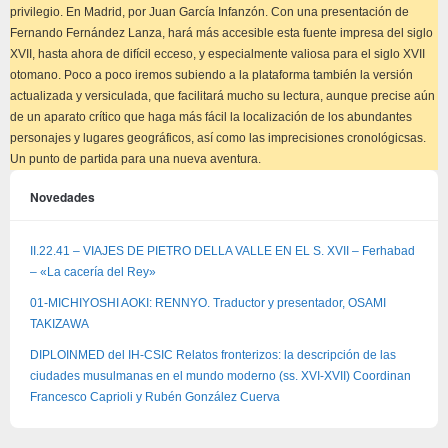
privilegio. En Madrid, por Juan García Infanzón. Con una presentación de
Fernando Fernández Lanza, hará más accesible esta fuente impresa del siglo
XVII, hasta ahora de difícil ecceso, y especialmente valiosa para el siglo XVII
otomano. Poco a poco iremos subiendo a la plataforma también la versión
actualizada y versiculada, que facilitará mucho su lectura, aunque precise aún
de un aparato crítico que haga más fácil la localización de los abundantes
personajes y lugares geográficos, así como las imprecisiones cronológicsas.
Un punto de partida para una nueva aventura.
Novedades
II.22.41 – VIAJES DE PIETRO DELLA VALLE EN EL S. XVII – Ferhabad
– «La cacería del Rey»
01-MICHIYOSHI AOKI: RENNYO. Traductor y presentador, OSAMI
TAKIZAWA
DIPLOINMED del IH-CSIC Relatos fronterizos: la descripción de las
ciudades musulmanas en el mundo moderno (ss. XVI-XVII) Coordinan
Francesco Caprioli y Rubén González Cuerva