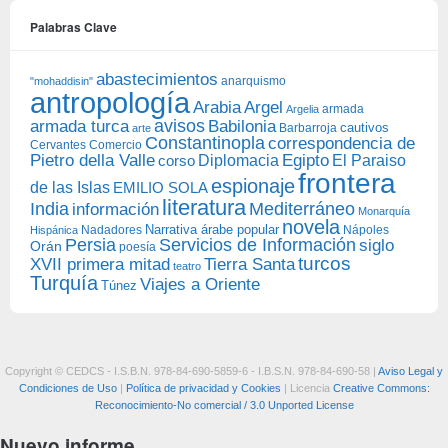
Palabras Clave
abastecimientos
anarquismo
"mohaddisin"
antropología
Arabia
Argel
armada
Argelia
avisos
armada turca
Babilonia
Barbarroja
cautivos
arte
Constantinopla
correspondencia de
Cervantes
Comercio
Egipto
Pietro della Valle
Diplomacia
corso
El Paraiso
frontera
espionaje
de las Islas
EMILIO SOLA
literatura
India
Mediterráneo
información
Monarquía
novela
Narrativa árabe popular
Nadadores
Nápoles
Hispánica
Persia
Servicios de Información
siglo
Orán
poesía
turcos
XVII primera mitad
Tierra Santa
teatro
Turquía
Viajes a Oriente
Túnez
Copyright © CEDCS - I.S.B.N. 978-84-690-5859-6 - I.B.S.N. 978-84-690-58 |
Aviso Legal y
Condiciones de Uso
|
Política de privacidad y Cookies
| Licencia
Creative Commons:
Reconocimiento-No comercial / 3.0 Unported License
Nuevo informe