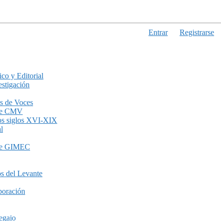
Entrar
Registrarse
ico y Editorial
stigación
s de Voces
de CMV
los siglos XVI-XIX
l
de GIMEC
s del Levante
boración
egajo