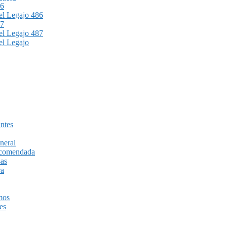
86
l Legajo 486
87
l Legajo 487
l Legajo
ntes
neral
recomendada
sas
ra
mos
es