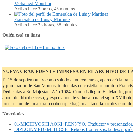
Mohamed Mouslim
Activo hace 3 horas, 45 minutos
Esmeralda de Luis y Martínez
Activo hace 23 horas, 58 minutos
Quién está en línea
NUEVA GRAN FUENTE IMPRESA EN EL ARCHIVO DE L
El 15 de septiembre, y como saludo al nuevo curso, aparecerá la tran
y procurador de San Marcos; traducidas en castellano por don Francisc
Dedicadas a Su Majestad. Año 1684. Con privilegio. En Madrid, por J
ahora de difícil ecceso, y especialmente valiosa para el siglo XVII o
precise aún de un aparato crítico que haga más fácil la localización 
Novedades
01-MICHIYOSHI AOKI: RENNYO. Traductor y presentad
DIPLOINMED del IH-CSIC Relatos fronterizos: la descripció