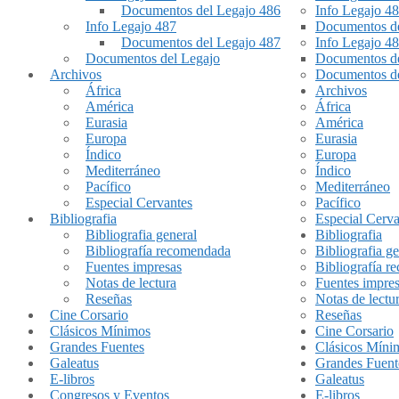
Documentos del Legajo 486
Info Legajo 4
Info Legajo 487
Documentos de
Documentos del Legajo 487
Info Legajo 4
Documentos del Legajo
Documentos de
Archivos
Documentos de
África
Archivos
América
África
Eurasia
América
Europa
Eurasia
Índico
Europa
Mediterráneo
Índico
Pacífico
Mediterráneo
Especial Cervantes
Pacífico
Bibliografia
Especial Cerva
Bibliografia general
Bibliografia
Bibliografía recomendada
Bibliografia ge
Fuentes impresas
Bibliografía 
Notas de lectura
Fuentes impre
Reseñas
Notas de lectu
Cine Corsario
Reseñas
Clásicos Mínimos
Cine Corsario
Grandes Fuentes
Clásicos Míni
Galeatus
Grandes Fuent
E-libros
Galeatus
Congresos y Eventos
E-libros