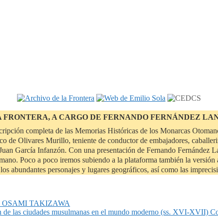
A FRONTERA, A CARGO DE FERNANDO FERNÁNDEZ LA
scripción completa de las Memorias Históricas de los Monarcas Otomano
o de Olivares Murillo, teniente de conductor de embajadores, caballeri
uan García Infanzón. Con una presentación de Fernando Fernández Lanz
tomano. Poco a poco iremos subiendo a la plataforma también la versión a
de los abundantes personajes y lugares geográficos, así como las impreci
or, OSAMI TAKIZAWA
n de las ciudades musulmanas en el mundo moderno (ss. XVI-XVII) C