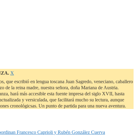
Descartar
NZA.
Χ
este
s, que escribió en lengua toscana Juan Sagredo, veneciano, caballero
aviso
zo de la reina madre, nuestra señora, doña Mariana de Austria.
a, hará más accesible esta fuente impresa del siglo XVII, hasta
ctualizada y versiculada, que facilitará mucho su lectura, aunque
siones cronológicsas. Un punto de partida para una nueva aventura.
oordinan Francesco Caprioli y Rubén González Cuerva