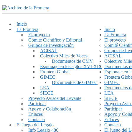
Inicio
La Frontera
Inicio
El proyecto
La Frontera
Comité Científico y Editorial
El proyecto
Grupos de Investigación
Comité Científ
ACISAL
Grupos de Inve
Colectivo Miles de Voces
ACISAL
Documentos de CMV
Colectivo Mile
Espionaje en los siglos XVI-XIX
Documentos 
Frontera Global
Espionaje en 
GIMEC
Frontera Globa
Documentos de GIMEC
GIMEC
LEA
Documentos 
SIECE
LEA
Proyecto Avisos del Levante
SIECE
Participar
Proyecto Aviso
Apoyo y Colaboración
Participar
Enlaces
Apoyo y Cola
Contacta
Enlaces
El Juego del Legajo
Contacta
Info Legajo 486
El Juego del L