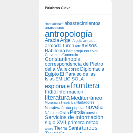
Palabras Clave
abastecimientos
"mohaddisin"
anarquismo
antropología
Arabia
Argel
armada
Argelia
avisos
armada turca
arte
Babilonia
Barbarroja
cautivos
Cervantes
Comercio
Constantinopla
correspondencia de Pietro
della Valle
Diplomacia
corso
Egipto
El Paraiso de las
Islas
EMILIO SOLA
frontera
espionaje
India
información
literatura
Mediterráneo
Nadadores
Monarquía Hispánica
novela
Narrativa árabe popular
Persia
Orán
Nápoles
poesía
Servicios de Información
siglo XVII primera mitad
turcos
Tierra Santa
teatro