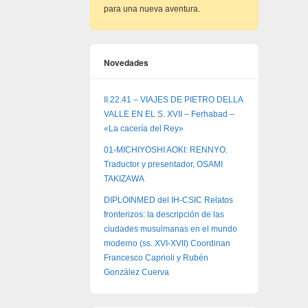
para una nueva aventura.
Novedades
II.22.41 – VIAJES DE PIETRO DELLA
VALLE EN EL S. XVII – Ferhabad –
«La cacería del Rey»
01-MICHIYOSHI AOKI: RENNYO.
Traductor y presentador, OSAMI
TAKIZAWA
DIPLOINMED del IH-CSIC Relatos
fronterizos: la descripción de las
ciudades musulmanas en el mundo
moderno (ss. XVI-XVII) Coordinan
Francesco Caprioli y Rubén
González Cuerva