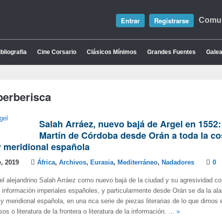
Entrar
Registrarse
Comun
bliografia
Cine Corsario
Clásicos Mínimos
Grandes Fuentes
Galea
berberisca
Salah Arráez, nuevo bajá de Argel en 1552:
Martín de Córdoba desde Orán a toda la co
y meridional española
, 2019
África
,
Archivos
,
Eurasia
,
Mediterráneo
,
Nadadores
0
del alejandrino Salah Arráez como nuevo bajá de la ciudad y su agresividad co
e información imperiales españoles, y particularmente desde Orán se da la ala
 y meridional española, en una rica serie de piezas literarias de lo que dimos 
sos o literatura de la frontera o literatura de la información. ...
»