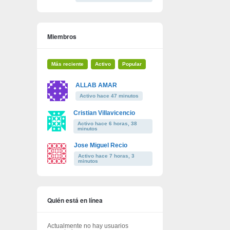
Miembros
Más reciente
Activo
Popular
ALLAB AMAR
Activo hace 47 minutos
Cristian Villavicencio
Activo hace 6 horas, 38
minutos
Jose Miguel Recio
Activo hace 7 horas, 3
minutos
Quién está en línea
Actualmente no hay usuarios