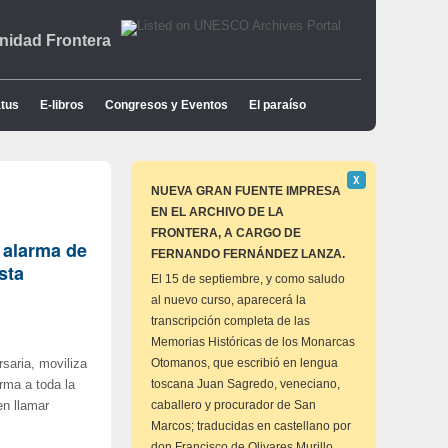
idad Frontera
tus
E-libros
Congresos y Eventos
El paraíso
Descartar
Χ
este
NUEVA GRAN FUENTE IMPRESA
aviso
EN EL ARCHIVO DE LA
FRONTERA, A CARGO DE
 alarma de
FERNANDO FERNÁNDEZ LANZA.
sta
El 15 de septiembre, y como saludo
al nuevo curso, aparecerá la
transcripción completa de las
Memorias Históricas de los Monarcas
Otomanos, que escribió en lengua
rsaria, moviliza
toscana Juan Sagredo, veneciano,
rma a toda la
caballero y procurador de San
en llamar
Marcos; traducidas en castellano por
don Francisco de Olivares Murillo,