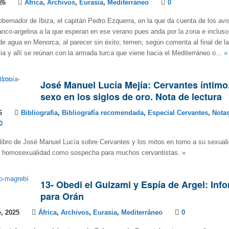
26
África
,
Archivos
,
Eurasia
,
Mediterráneo
0
obernador de Ibiza, el capitán Pedro Ezquerra, en la que da cuenta de los avi
anco-argelina a la que esperan en ese verano pues anda por la zona e incluso
de agua en Menorca, al parecer sin éxito; temen, según comenta al final de la
lia y allí se reúnan con la armada turca que viene hacia el Mediterráneo o...
»
José Manuel Lucía Mejía: Cervantes íntimo
sexo en los siglos de oro. Nota de lectura
6
Bibliografia
,
Bibliografía recomendada
,
Especial Cervantes
,
Notas
0
 libro de José Manuel Lucía sobre Cervantes y los mitos en torno a su sexual
le homosexualidad como sospecha para muchos cervantistas.
»
13- Obedi el Guizami y Espía de Argel: Inf
para Orán
, 2025
África
,
Archivos
,
Eurasia
,
Mediterráneo
0