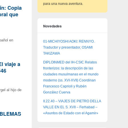
para una nueva aventura.
ín: Copia
oral que
Novedades
pañol en
01-MICHIYOSHI AOKI: RENNYO.
Traductor y presentador, OSAMI
TAKIZAWA
l viaje a
DIPLOINMED del IH-CSIC Relatos
fronterizos: la descripción de las
546
ciudades musulmanas en el mundo
moderno (ss. XVI-XVII) Coordinan
Francesco Caprioli y Rubén
gel al hijo de
González Cuerva
II.22.40 – VIAJES DE PIETRO DELLA
VALLE EN EL S. XVII – Ferhabad –
ROBLEMAS
«Asuntos de Estado con el Agamir»