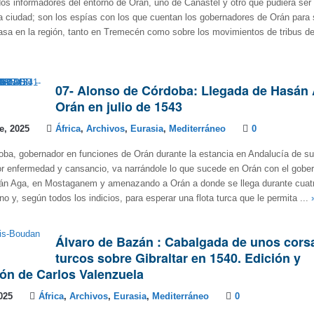
os informadores del entorno de Orán, uno de Canastel y otro que pudiera ser
a ciudad; son los espías con los que cuentan los gobernadores de Orán para
pasa en la región, tanto en Tremecén como sobre los movimientos de tribus de
07- Alonso de Córdoba: Llegada de Hasán 
Orán en julio de 1543
e, 2025
África
,
Archivos
,
Eurasia
,
Mediterráneo
0
ba, gobernador en funciones de Orán durante la estancia en Andalucía de su
r enfermedad y cansancio, va narrándole lo que sucede en Orán con el gober
n Aga, en Mostaganem y amenazando a Orán a donde se llega durante cuatr
eno y, según todos los indicios, para esperar una flota turca que le permita ...
Álvaro de Bazán : Cabalgada de unos cors
turcos sobre Gibraltar en 1540. Edición y
ón de Carlos Valenzuela
025
África
,
Archivos
,
Eurasia
,
Mediterráneo
0