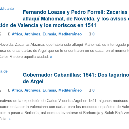
Fernando Loazes y Pedro Forrell: Zacarías
alfaquí Mahomat, de Novelda, y los avisos 
ción de Valencia y los moriscos en 1541
6
África
,
Archivos
,
Eurasia
,
Mediterráneo
0
ovelda, Zacarías Alazmar, que había sido alfaquí Mahomat, es interrogado po
usa de unas cartas de Argel que se le encontraron en su casa, en el moment
arlos V sobre aquella ciudad.
»
Gobernador Cabanillas: 1541: Dos tagarin
de Argel
6
África
,
Archivos
,
Eurasia
,
Mediterráneo
0
rativos de la expedición de Carlos V contra Argel en 1541, algunos morisco
aron en la costa valenciana con cartas para los moriscos españoles de Vale
oles a pasar a Berbería, así como a levantarse si Barbarroja y Salah Bajá v
ñola.
»