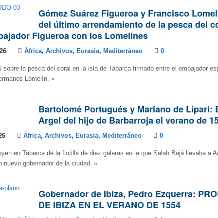
Gómez Suárez Figueroa y Francisco Lomel
del último arrendamiento de la pesca del c
bajador Figueroa con los Lomelines
026
África
,
Archivos
,
Eurasia
,
Mediterráneo
0
 sobre la pesca del coral en la isla de Tabarca firmado entre el embajador es
hermanos Lomelín.
»
Bartolomé Portugués y Mariano de Lípari: E
Argel del hijo de Barbarroja el verano de 1
26
África
,
Archivos
,
Eurasia
,
Mediterráneo
0
en en Tabarca de la flotilla de diez galeras en la que Salah Bajá llevaba a Ar
o nuevo gobernador de la ciudad.
»
Gobernador de Ibiza, Pedro Ezquerra: P
DE IBIZA EN EL VERANO DE 1554