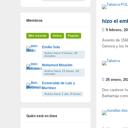
hizo el em
Miembros
9 febrero, 2
Más reciente
Activo
Popular
Asiento de 1566
Génova y los 
Emilio Sola
Activo hace 9 horas, 49
minutos
Mohamed Mouslim
Activo hace 13 horas, 24
minutos
26 enero, 20
Esmeralda de Luis y
Martínez
Dos cautivos huy
Activo hace 1 dia, 9 horas
Barbarroja com
Quién está en línea