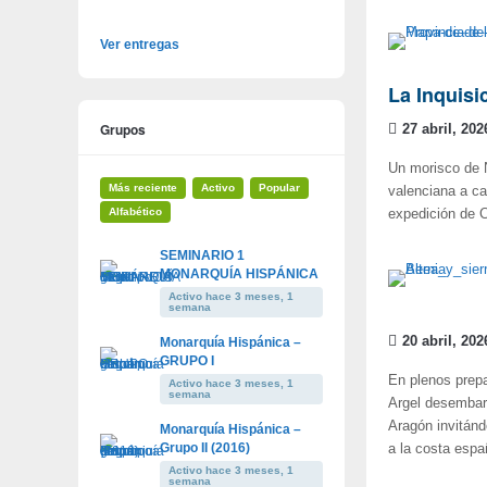
Ver entregas
La Inquisi
Grupos
27 abril, 202
Un morisco de N
Más reciente
Activo
Popular
valenciana a ca
Alfabético
expedición de C
SEMINARIO 1
MONARQUÍA HISPÁNICA
Activo hace 3 meses, 1
semana
20 abril, 202
Monarquía Hispánica –
GRUPO I
En plenos prepa
Activo hace 3 meses, 1
semana
Argel desembarc
Aragón invitánd
Monarquía Hispánica –
Grupo II (2016)
a la costa espa
Activo hace 3 meses, 1
semana