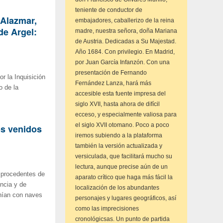
teniente de conductor de
 Alazmar,
embajadores, caballerizo de la reina
de Argel:
madre, nuestra señora, doña Mariana
de Austria. Dedicadas a Su Majestad.
Año 1684. Con privilegio. En Madrid,
por Juan García Infanzón. Con una
presentación de Fernando
r la Inquisición
Fernández Lanza, hará más
o de la
accesible esta fuente impresa del
siglo XVII, hasta ahora de difícil
ecceso, y especialmente valiosa para
el siglo XVII otomano. Poco a poco
os venidos
iremos subiendo a la plataforma
también la versión actualizada y
versiculada, que facilitará mucho su
lectura, aunque precise aún de un
s procedentes de
aparato crítico que haga más fácil la
ncia y de
localización de los abundantes
enían con naves
personajes y lugares geográficos, así
como las imprecisiones
cronológicsas. Un punto de partida