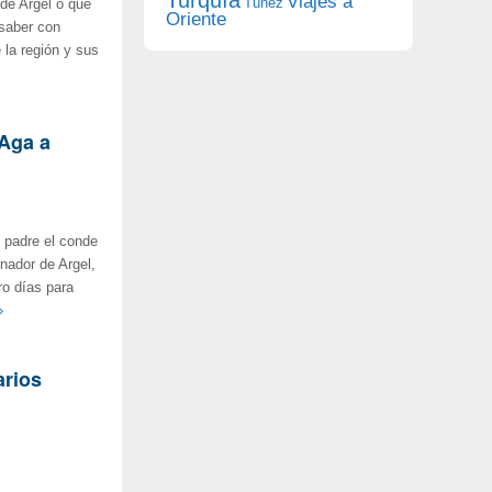
Viajes a
Túnez
 de Argel o que
Oriente
 saber con
 la región y sus
Aga a
 padre el conde
nador de Argel,
o días para
»
arios