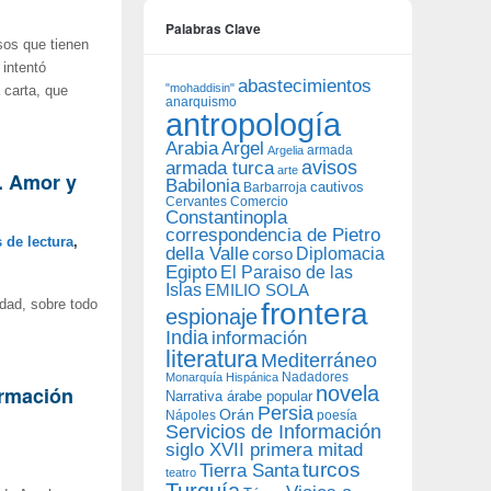
Palabras Clave
sos que tienen
 intentó
abastecimientos
"mohaddisin"
 carta, que
anarquismo
antropología
Arabia
Argel
armada
Argelia
avisos
armada turca
arte
. Amor y
Babilonia
Barbarroja
cautivos
Cervantes
Comercio
Constantinopla
correspondencia de Pietro
 de lectura
,
della Valle
Diplomacia
corso
Egipto
El Paraiso de las
Islas
EMILIO SOLA
frontera
idad, sobre todo
espionaje
India
información
literatura
Mediterráneo
Nadadores
Monarquía Hispánica
ormación
novela
Narrativa árabe popular
Persia
Orán
Nápoles
poesía
Servicios de Información
siglo XVII primera mitad
turcos
Tierra Santa
teatro
Turquía