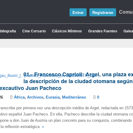
Entrar
Registrarse
Comun
bliografia
Cine Corsario
Clásicos Mínimos
Grandes Fuentes
Galea
01.- Francesco Caprioli: Argel, una plaza 
la descripción de la ciudad otomana según 
 excautivo Juan Pacheco
26
África
,
Archivos
,
Eurasia
,
Mediterráneo
0
ranscribe por primera vez una descripción inédita de Argel, redactada en 1573 
utivo español Juan Pacheco. En ella, Pacheco describe la ciudad otomana c
opone a don Juan de Austria un plan concreto para su conquista, combinando e
la reflexión estratégica.
»