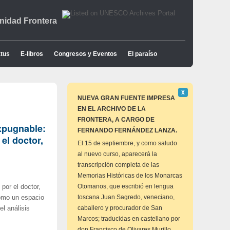
idad Frontera
tus
E-libros
Congresos y Eventos
El paraíso
Descartar
Χ
este
NUEVA GRAN FUENTE IMPRESA
aviso
EN EL ARCHIVO DE LA
FRONTERA, A CARGO DE
expugnable:
FERNANDO FERNÁNDEZ LANZA.
el doctor,
El 15 de septiembre, y como saludo
al nuevo curso, aparecerá la
transcripción completa de las
Memorias Históricas de los Monarcas
Otomanos, que escribió en lengua
por el doctor,
toscana Juan Sagredo, veneciano,
omo un espacio
caballero y procurador de San
l análisis
Marcos; traducidas en castellano por
don Francisco de Olivares Murillo,