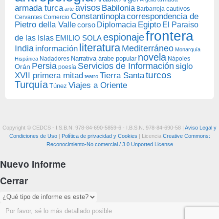
avisos
armada turca
Babilonia
Barbarroja
cautivos
arte
Constantinopla
correspondencia de
Cervantes
Comercio
Egipto
Pietro della Valle
Diplomacia
corso
El Paraiso
frontera
espionaje
de las Islas
EMILIO SOLA
literatura
India
Mediterráneo
información
Monarquía
novela
Narrativa árabe popular
Nadadores
Nápoles
Hispánica
Persia
Servicios de Información
siglo
Orán
poesía
turcos
XVII primera mitad
Tierra Santa
teatro
Turquía
Viajes a Oriente
Túnez
Copyright © CEDCS - I.S.B.N. 978-84-690-5859-6 - I.B.S.N. 978-84-690-58 |
Aviso Legal y
Condiciones de Uso
|
Política de privacidad y Cookies
| Licencia
Creative Commons:
Reconocimiento-No comercial / 3.0 Unported License
Nuevo informe
Cerrar