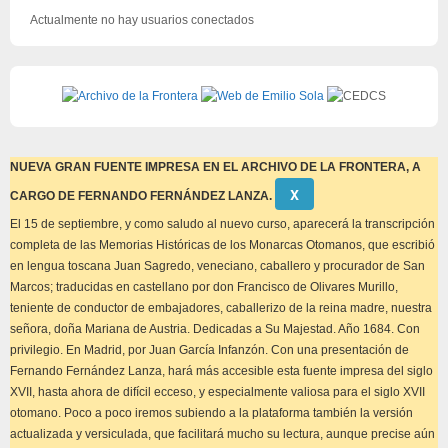
Actualmente no hay usuarios conectados
NUEVA GRAN FUENTE IMPRESA EN EL ARCHIVO DE LA FRONTERA, A
Descartar
Χ
CARGO DE FERNANDO FERNÁNDEZ LANZA.
este
aviso
El 15 de septiembre, y como saludo al nuevo curso, aparecerá la transcripción
completa de las Memorias Históricas de los Monarcas Otomanos, que escribió
en lengua toscana Juan Sagredo, veneciano, caballero y procurador de San
Marcos; traducidas en castellano por don Francisco de Olivares Murillo,
teniente de conductor de embajadores, caballerizo de la reina madre, nuestra
señora, doña Mariana de Austria. Dedicadas a Su Majestad. Año 1684. Con
privilegio. En Madrid, por Juan García Infanzón. Con una presentación de
Fernando Fernández Lanza, hará más accesible esta fuente impresa del siglo
XVII, hasta ahora de difícil ecceso, y especialmente valiosa para el siglo XVII
otomano. Poco a poco iremos subiendo a la plataforma también la versión
actualizada y versiculada, que facilitará mucho su lectura, aunque precise aún