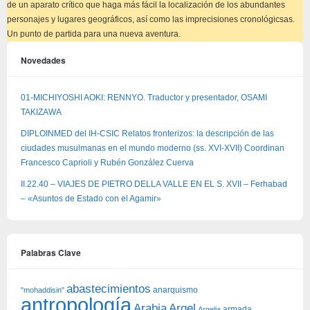
de un aparato crítico que haga más fácil la localización de los abundantes
personajes y lugares geográficos, así como las imprecisiones cronológicsas.
Un punto de partida para una nueva aventura.
Novedades
01-MICHIYOSHI AOKI: RENNYO. Traductor y presentador, OSAMI
TAKIZAWA
DIPLOINMED del IH-CSIC Relatos fronterizos: la descripción de las
ciudades musulmanas en el mundo moderno (ss. XVI-XVII) Coordinan
Francesco Caprioli y Rubén González Cuerva
II.22.40 – VIAJES DE PIETRO DELLA VALLE EN EL S. XVII – Ferhabad
– «Asuntos de Estado con el Agamir»
Palabras Clave
abastecimientos
anarquismo
"mohaddisin"
antropología
Arabia
Argel
armada
Argelia