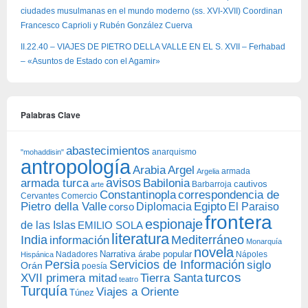
ciudades musulmanas en el mundo moderno (ss. XVI-XVII) Coordinan
Francesco Caprioli y Rubén González Cuerva
II.22.40 – VIAJES DE PIETRO DELLA VALLE EN EL S. XVII – Ferhabad
– «Asuntos de Estado con el Agamir»
Palabras Clave
abastecimientos
anarquismo
"mohaddisin"
antropología
Arabia
Argel
armada
Argelia
avisos
armada turca
Babilonia
Barbarroja
cautivos
arte
Constantinopla
correspondencia de
Cervantes
Comercio
Egipto
Pietro della Valle
Diplomacia
corso
El Paraiso
frontera
espionaje
de las Islas
EMILIO SOLA
literatura
India
Mediterráneo
información
Monarquía
novela
Narrativa árabe popular
Nadadores
Nápoles
Hispánica
Persia
Servicios de Información
siglo
Orán
poesía
turcos
XVII primera mitad
Tierra Santa
teatro
Turquía
Viajes a Oriente
Túnez