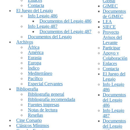
Enlaces
Global
Contacta
GIMEC
El Juego del Legajo
Documentos
Info Legajo 486
de GIMEC
Documentos del Legajo 486
LEA
Info Legajo 487
SIECE
Documentos del Legajo 487
Proyecto
Documentos del Legajo
Avisos del
Archivos
Levante
África
Participar
América
Apoyo y
Eurasia
Colaboración
Europa
Enlaces
Índico
Contacta
Mediterráneo
El Juego del
Pacífico
Legajo
Especial Cervantes
Info Legajo
Bibliografia
486
Bibliografia general
Documentos
Bibliografía recomendada
del Legajo
Fuentes impresas
486
Notas de lectura
Info Legajo
Reseñas
487
Cine Corsario
Documentos
Clásicos Mínimos
del Legajo