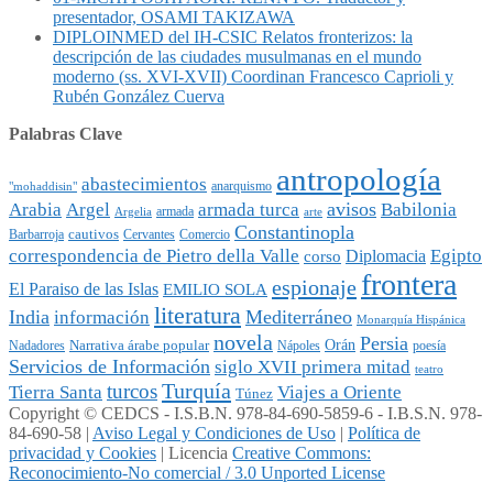
presentador, OSAMI TAKIZAWA
DIPLOINMED del IH-CSIC Relatos fronterizos: la
descripción de las ciudades musulmanas en el mundo
moderno (ss. XVI-XVII) Coordinan Francesco Caprioli y
Rubén González Cuerva
Palabras Clave
antropología
abastecimientos
anarquismo
"mohaddisin"
avisos
Arabia
Argel
armada turca
Babilonia
armada
Argelia
arte
Constantinopla
cautivos
Barbarroja
Cervantes
Comercio
Egipto
correspondencia de Pietro della Valle
Diplomacia
corso
frontera
espionaje
El Paraiso de las Islas
EMILIO SOLA
literatura
India
Mediterráneo
información
Monarquía Hispánica
novela
Persia
Narrativa árabe popular
Orán
Nadadores
Nápoles
poesía
Servicios de Información
siglo XVII primera mitad
teatro
Turquía
turcos
Tierra Santa
Viajes a Oriente
Túnez
Copyright © CEDCS - I.S.B.N. 978-84-690-5859-6 - I.B.S.N. 978-
84-690-58 |
Aviso Legal y Condiciones de Uso
|
Política de
privacidad y Cookies
| Licencia
Creative Commons:
Reconocimiento-No comercial / 3.0 Unported License