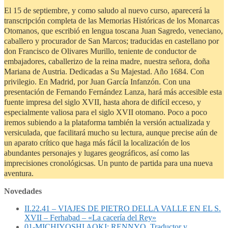
El 15 de septiembre, y como saludo al nuevo curso, aparecerá la
transcripción completa de las Memorias Históricas de los Monarcas
Otomanos, que escribió en lengua toscana Juan Sagredo, veneciano,
caballero y procurador de San Marcos; traducidas en castellano por
don Francisco de Olivares Murillo, teniente de conductor de
embajadores, caballerizo de la reina madre, nuestra señora, doña
Mariana de Austria. Dedicadas a Su Majestad. Año 1684. Con
privilegio. En Madrid, por Juan García Infanzón. Con una
presentación de Fernando Fernández Lanza, hará más accesible esta
fuente impresa del siglo XVII, hasta ahora de difícil ecceso, y
especialmente valiosa para el siglo XVII otomano. Poco a poco
iremos subiendo a la plataforma también la versión actualizada y
versiculada, que facilitará mucho su lectura, aunque precise aún de
un aparato crítico que haga más fácil la localización de los
abundantes personajes y lugares geográficos, así como las
imprecisiones cronológicsas. Un punto de partida para una nueva
aventura.
Novedades
II.22.41 – VIAJES DE PIETRO DELLA VALLE EN EL S.
XVII – Ferhabad – «La cacería del Rey»
01-MICHIYOSHI AOKI: RENNYO. Traductor y