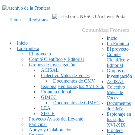
Entrar
Registrarse
Comunidad Frontera
Inicio
Inicio
La Frontera
La Frontera
El proyecto
El proyecto
Comité
Comité Científico y Editorial
Científico y
Grupos de Investigación
Editorial
ACISAL
Grupos de
Colectivo Miles de Voces
Investigación
Documentos de CMV
ACISAL
Espionaje en los siglos XVI-XIX
Colectivo
Frontera Global
Miles de
GIMEC
Voces
Documentos de GIMEC
Documentos
LEA
de CMV
SIECE
Espionaje en
Proyecto Avisos del Levante
los siglos
Participar
XVI-XIX
Apoyo y Colaboración
Frontera