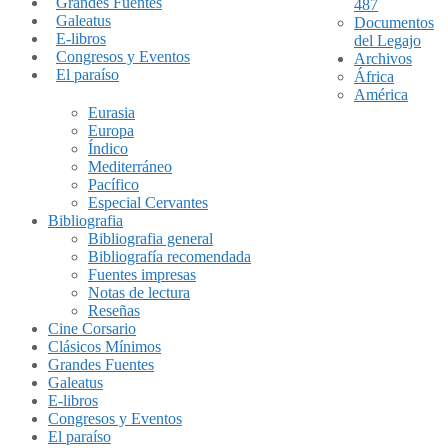
Grandes Fuentes
487
Galeatus
Documentos
E-libros
del Legajo
Congresos y Eventos
Archivos
El paraíso
África
América
Eurasia
Europa
Índico
Mediterráneo
Pacífico
Especial Cervantes
Bibliografia
Bibliografia general
Bibliografía recomendada
Fuentes impresas
Notas de lectura
Reseñas
Cine Corsario
Clásicos Mínimos
Grandes Fuentes
Galeatus
E-libros
Congresos y Eventos
El paraíso